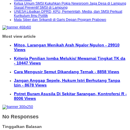
Ketua Umum SMSI Kukuhkan Pokja Newsroom Jaga Desa di Lampung
Siasat Preventif SMSI di Lampung
UNESA Libatkan DPRD, KPU, Pemerintah, Media, dan SMSI Perkuat
Kurikulum Ilmu Politik
Mata Siber dan Srikandi di Garis Depan Program Prabowo
Most view article
Mitos, Larangan Menikah Arah Ngalor Ngulon - 29910
Views
Kriteria Penilian lomba Melukis/ Mewarnai Tingkat TK da
- 10447 Views
Cara Mengusir Semut Dikandang Ternak - 8858 Views
Jangan Anggap Sepele, Hukum Istri Berhutang Tanpa
Izin - 8678 Views
Potret Buram Asusila Di Sekitar Sarangan, Kontrofersi R -
8006 Views
No Responses
Tinggalkan Balasan