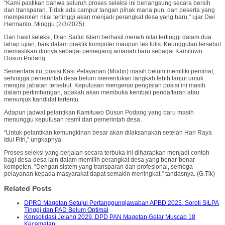
“Kami pastikan bahwa seluruh proses seleksi ini berlangsung secara bersih
dan transparan. Tidak ada campur tangan pihak mana pun, dan peserta yang
memperoleh nilai tertinggi akan menjadi perangkat desa yang baru,” ujar Dwi
Hermanto, Minggu (2/3/2025).
Dari hasil seleksi, Dian Saiful Islam berhasil meraih nilai tertinggi dalam dua
tahap ujian, baik dalam praktik komputer maupun tes tulis. Keunggulan tersebut
memastikan dirinya sebagai pemegang amanah baru sebagai Kamituwo
Dusun Podang.
Sementara itu, posisi Kasi Pelayanan (Modin) masih belum memiliki peminat,
sehingga pemerintah desa belum menentukan langkah lebih lanjut untuk
mengisi jabatan tersebut. Keputusan mengenai pengisian posisi ini masih
dalam pertimbangan, apakah akan membuka kembali pendaftaran atau
menunjuk kandidat tertentu.
Adapun jadwal pelantikan Kamituwo Dusun Podang yang baru masih
menunggu keputusan resmi dari pemerintah desa.
“Untuk pelantikan kemungkinan besar akan dilaksanakan setelah Hari Raya
Idul Fitri,” ungkapnya.
Proses seleksi yang berjalan secara terbuka ini diharapkan menjadi contoh
bagi desa-desa lain dalam memilih perangkat desa yang benar-benar
kompeten. “Dengan sistem yang transparan dan profesional, semoga
pelayanan kepada masyarakat dapat semakin meningkat,” tandasnya. (G.Tik)
Related Posts
DPRD Magetan Setujui Pertanggungjawaban APBD 2025, Soroti SiLPA
Tinggi dan PAD Belum Optimal
Konsolidasi Jelang 2029, DPD PAN Magetan Gelar Muscab 18
Kecamatan