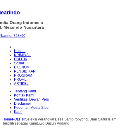
earindo
edia Orang Indonesia
T. Mearindo Nusantara
Hukum
KRIMINAL
POLITIK
Sosial
EKONOMI
PENDIDIKAN
PROGRAM
PROFIL
ARTIKEL
Tentang Kami
Kontak Kami
Verifikasi Dewan Pers
Disclaimer
Pedoman Media Siber
Karir
Home
POLITIK
Seleksi Perangkat Desa Sambirobyong, Dian Saiful Islam
Terpilih sebagai Kamituwo Dusun Podang