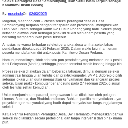
Seleksi Perangkat Desa Sambirobyong, Dian Saiful Islam Terpilih sebagai
Kamituwo Dusun Podang
By:
mearindo
On:
02/03/2025
Magetan, Mearindo.com – Proses seleksi perangkat desa di Desa
Sambirobyong berjalan dengan transparan dan profesional, menghasilkan
Dian Saiful Islam sebagai Kamituwo Dusun Podang yang baru. Seleksi yang
ketat dan diawasi oleh berbagai pihak ini diikuti oleh enam peserta yang
bersaing memperebutkan posisi tersebut.
Antusiasme warga terhadap seleksi perangkat desa terlihat sejak tahap
pendaftaran dibuka pada 16 Februari 2025. Dalam waktu tujuh hari, enam
peserta mendaftarkan diri untuk posisi Kamituwo Dusun Podang.
Namun, menariknya, tidak ada satu pun pendaftar yang melamar untuk posisi
Kasi Pelayanan (Modin), sehingga jabatan tersebut masih kosong hingga kini.
Proses seleksi dilakukan dalam beberapa tahapan, dimulai dengan seleksi
administrasi hingga ujian tertulis dan praktik komputer. SMP 1 Sidorejo dipilih
sebagai lokasi ujian guna memastikan kenyamanan dan kelancaran proses
seleksi. Ujian praktik komputer berlangsung pada 27 Februari 2025, disusul
oleh tes tulis sehari kemudian.
Untuk menjamin transparansi, pengawasan ketat dilakukan oleh petugas
Linmas, Babinsa, dan Bhabinkamtibmas. Bahkan, panitia menyediakan layar
proyektor agar masyarakat yang hadir dapat menyaksikan langsung jalannya
seleksi.
Ketua Panitia Pengisian Perangkat Desa, Dwi Hermanto, menegaskan bahwa
seleksi ini dilakukan secara profesional dan tanpa intervensi dari pihak mana
pun.