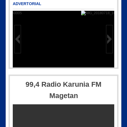
ADVERTORIAL
50501-WA0005
IMG_20180718_1826
99,4 Radio Karunia FM
Magetan
Picsart_23-04-12_11-55-35-604
IMG-20170928-WA0071