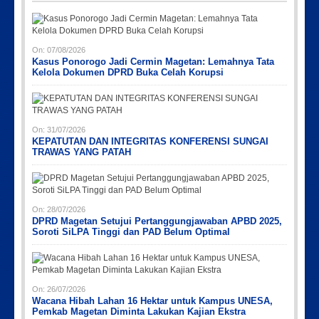
On:
07/08/2026
Kasus Ponorogo Jadi Cermin Magetan: Lemahnya Tata
Kelola Dokumen DPRD Buka Celah Korupsi
Picsart_23-04-12_12-24-51-034
Picsart_23-04-02_13-27-26-448
Picsart_23-04-12_11-55-35-604
IMG_20230730_152959
IMG-20191006-WA0043
On:
31/07/2026
KEPATUTAN DAN INTEGRITAS KONFERENSI SUNGAI
TRAWAS YANG PATAH
On:
28/07/2026
DPRD Magetan Setujui Pertanggungjawaban APBD 2025,
Soroti SiLPA Tinggi dan PAD Belum Optimal
On:
26/07/2026
Wacana Hibah Lahan 16 Hektar untuk Kampus UNESA,
Pemkab Magetan Diminta Lakukan Kajian Ekstra