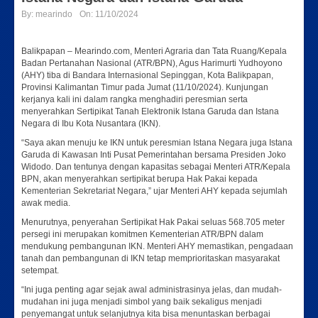
By:
mearindo
On:
11/10/2024
Balikpapan – Mearindo.com, Menteri Agraria dan Tata Ruang/Kepala
Badan Pertanahan Nasional (ATR/BPN), Agus Harimurti Yudhoyono
(AHY) tiba di Bandara Internasional Sepinggan, Kota Balikpapan,
Provinsi Kalimantan Timur pada Jumat (11/10/2024). Kunjungan
kerjanya kali ini dalam rangka menghadiri peresmian serta
menyerahkan Sertipikat Tanah Elektronik Istana Garuda dan Istana
Negara di Ibu Kota Nusantara (IKN).
“Saya akan menuju ke IKN untuk peresmian Istana Negara juga Istana
Garuda di Kawasan Inti Pusat Pemerintahan bersama Presiden Joko
Widodo. Dan tentunya dengan kapasitas sebagai Menteri ATR/Kepala
BPN, akan menyerahkan sertipikat berupa Hak Pakai kepada
Kementerian Sekretariat Negara,” ujar Menteri AHY kepada sejumlah
awak media.
Menurutnya, penyerahan Sertipikat Hak Pakai seluas 568.705 meter
persegi ini merupakan komitmen Kementerian ATR/BPN dalam
mendukung pembangunan IKN. Menteri AHY memastikan, pengadaan
tanah dan pembangunan di IKN tetap memprioritaskan masyarakat
setempat.
“Ini juga penting agar sejak awal administrasinya jelas, dan mudah-
mudahan ini juga menjadi simbol yang baik sekaligus menjadi
penyemangat untuk selanjutnya kita bisa menuntaskan berbagai