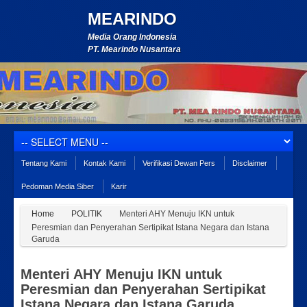
MEARINDO
Media Orang Indonesia
PT. Mearindo Nusantara
Tentang Kami
Kontak Kami
Verifikasi Dewan Pers
Disclaimer
Pedoman Media Siber
Karir
Home
POLITIK
Menteri AHY Menuju IKN untuk
Peresmian dan Penyerahan Sertipikat Istana Negara dan Istana
Garuda
Menteri AHY Menuju IKN untuk
Peresmian dan Penyerahan Sertipikat
Istana Negara dan Istana Garuda