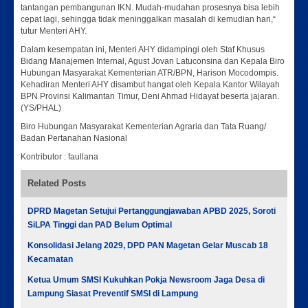
tantangan pembangunan IKN. Mudah-mudahan prosesnya bisa lebih
cepat lagi, sehingga tidak meninggalkan masalah di kemudian hari,“
tutur Menteri AHY.
Dalam kesempatan ini, Menteri AHY didampingi oleh Staf Khusus
Bidang Manajemen Internal, Agust Jovan Latuconsina dan Kepala Biro
Hubungan Masyarakat Kementerian ATR/BPN, Harison Mocodompis.
Kehadiran Menteri AHY disambut hangat oleh Kepala Kantor Wilayah
BPN Provinsi Kalimantan Timur, Deni Ahmad Hidayat beserta jajaran.
(YS/PHAL)
Biro Hubungan Masyarakat Kementerian Agraria dan Tata Ruang/
Badan Pertanahan Nasional
Kontributor : faullana
Related Posts
DPRD Magetan Setujui Pertanggungjawaban APBD 2025, Soroti
SiLPA Tinggi dan PAD Belum Optimal
Konsolidasi Jelang 2029, DPD PAN Magetan Gelar Muscab 18
Kecamatan
Ketua Umum SMSI Kukuhkan Pokja Newsroom Jaga Desa di
Lampung Siasat Preventif SMSI di Lampung