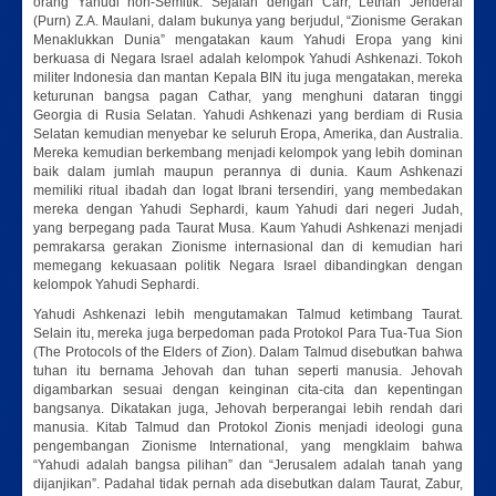
orang Yahudi non-Semitik. Sejalan dengan Carr, Letnan Jenderal
(Purn) Z.A. Maulani, dalam bukunya yang berjudul, “Zionisme Gerakan
Menaklukkan Dunia” mengatakan kaum Yahudi Eropa yang kini
berkuasa di Negara Israel adalah kelompok Yahudi Ashkenazi. Tokoh
militer Indonesia dan mantan Kepala BIN itu juga mengatakan, mereka
keturunan bangsa pagan Cathar, yang menghuni dataran tinggi
Georgia di Rusia Selatan. Yahudi Ashkenazi yang berdiam di Rusia
Selatan kemudian menyebar ke seluruh Eropa, Amerika, dan Australia.
Mereka kemudian berkembang menjadi kelompok yang lebih dominan
baik dalam jumlah maupun perannya di dunia. Kaum Ashkenazi
memiliki ritual ibadah dan logat Ibrani tersendiri, yang membedakan
mereka dengan Yahudi Sephardi, kaum Yahudi dari negeri Judah,
yang berpegang pada Taurat Musa. Kaum Yahudi Ashkenazi menjadi
pemrakarsa gerakan Zionisme internasional dan di kemudian hari
memegang kekuasaan politik Negara Israel dibandingkan dengan
kelompok Yahudi Sephardi.
Yahudi Ashkenazi lebih mengutamakan Talmud ketimbang Taurat.
Selain itu, mereka juga berpedoman pada Protokol Para Tua-Tua Sion
(The Protocols of the Elders of Zion). Dalam Talmud disebutkan bahwa
tuhan itu bernama Jehovah dan tuhan seperti manusia. Jehovah
digambarkan sesuai dengan keinginan cita-cita dan kepentingan
bangsanya. Dikatakan juga, Jehovah berperangai lebih rendah dari
manusia. Kitab Talmud dan Protokol Zionis menjadi ideologi guna
pengembangan Zionisme International, yang mengklaim bahwa
“Yahudi adalah bangsa pilihan” dan “Jerusalem adalah tanah yang
dijanjikan”. Padahal tidak pernah ada disebutkan dalam Taurat, Zabur,