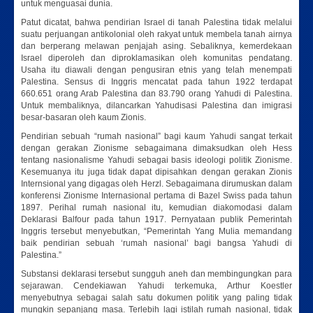
untuk menguasai dunia.
Patut dicatat, bahwa pendirian Israel di tanah Palestina tidak melalui
suatu perjuangan antikolonial oleh rakyat untuk membela tanah airnya
dan berperang melawan penjajah asing. Sebaliknya, kemerdekaan
Israel diperoleh dan diproklamasikan oleh komunitas pendatang.
Usaha itu diawali dengan pengusiran etnis yang telah menempati
Palestina. Sensus di Inggris mencatat pada tahun 1922 terdapat
660.651 orang Arab Palestina dan 83.790 orang Yahudi di Palestina.
Untuk membaliknya, dilancarkan Yahudisasi Palestina dan imigrasi
besar-basaran oleh kaum Zionis.
Pendirian sebuah “rumah nasional” bagi kaum Yahudi sangat terkait
dengan gerakan Zionisme sebagaimana dimaksudkan oleh Hess
tentang nasionalisme Yahudi sebagai basis ideologi politik Zionisme.
Kesemuanya itu juga tidak dapat dipisahkan dengan gerakan Zionis
Internsional yang digagas oleh Herzl. Sebagaimana dirumuskan dalam
konferensi Zionisme Internasional pertama di Bazel Swiss pada tahun
1897. Perihal rumah nasional itu, kemudian diakomodasi dalam
Deklarasi Balfour pada tahun 1917. Pernyataan publik Pemerintah
Inggris tersebut menyebutkan, “Pemerintah Yang Mulia memandang
baik pendirian sebuah ‘rumah nasional’ bagi bangsa Yahudi di
Palestina.”
Substansi deklarasi tersebut sungguh aneh dan membingungkan para
sejarawan. Cendekiawan Yahudi terkemuka, Arthur Koestler
menyebutnya sebagai salah satu dokumen politik yang paling tidak
mungkin sepanjang masa. Terlebih lagi istilah rumah nasional, tidak