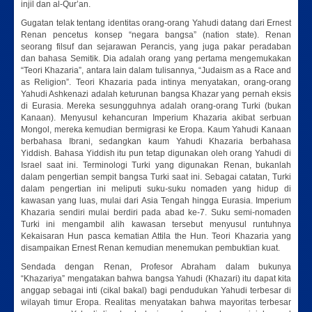
injil dan al-Qur’an.
Gugatan telak tentang identitas orang-orang Yahudi datang dari Ernest
Renan pencetus konsep “negara bangsa” (nation state). Renan
seorang filsuf dan sejarawan Perancis, yang juga pakar peradaban
dan bahasa Semitik. Dia adalah orang yang pertama mengemukakan
“Teori Khazaria”, antara lain dalam tulisannya, “Judaism as a Race and
as Religion”. Teori Khazaria pada intinya menyatakan, orang-orang
Yahudi Ashkenazi adalah keturunan bangsa Khazar yang pernah eksis
di Eurasia. Mereka sesungguhnya adalah orang-orang Turki (bukan
Kanaan). Menyusul kehancuran Imperium Khazaria akibat serbuan
Mongol, mereka kemudian bermigrasi ke Eropa. Kaum Yahudi Kanaan
berbahasa Ibrani, sedangkan kaum Yahudi Khazaria berbahasa
Yiddish. Bahasa Yiddish itu pun tetap digunakan oleh orang Yahudi di
Israel saat ini. Terminologi Turki yang digunakan Renan, bukanlah
dalam pengertian sempit bangsa Turki saat ini. Sebagai catatan, Turki
dalam pengertian ini meliputi suku-suku nomaden yang hidup di
kawasan yang luas, mulai dari Asia Tengah hingga Eurasia. Imperium
Khazaria sendiri mulai berdiri pada abad ke-7. Suku semi-nomaden
Turki ini mengambil alih kawasan tersebut menyusul runtuhnya
Kekaisaran Hun pasca kematian Attila the Hun. Teori Khazaria yang
disampaikan Ernest Renan kemudian menemukan pembuktian kuat.
Sendada dengan Renan, Profesor Abraham dalam bukunya
“Khazariya” mengatakan bahwa bangsa Yahudi (Khazari) itu dapat kita
anggap sebagai inti (cikal bakal) bagi pendudukan Yahudi terbesar di
wilayah timur Eropa. Realitas menyatakan bahwa mayoritas terbesar