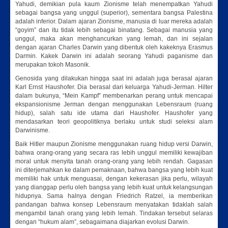
Yahudi, demikian pula kaum Zionisme telah menempatkan Yahudi
sebagai bangsa yang unggul (superior), sementara bangsa Palestina
adalah inferior. Dalam ajaran Zionisme, manusia di luar mereka adalah
“goyim” dan itu tidak lebih sebagai binatang. Sebagai manusia yang
unggul, maka akan menghancurkan yang lemah, dan ini sejalan
dengan ajaran Charles Darwin yang dibentuk oleh kakeknya Erasmus
Darmin. Kakek Darwin ini adalah seorang Yahudi paganisme dan
merupakan tokoh Masonik.
Genosida yang dilakukan hingga saat ini adalah juga berasal ajaran
Karl Ernst Haushofer. Dia berasal dari keluarga Yahudi-Jerman. Hilter
dalam bukunya, “Mein Kampf” membenarkan perang untuk mencapai
ekspansionisme Jerman dengan menggunakan Lebensraum (ruang
hidup), salah satu ide utama dari Haushofer. Haushofer yang
mendasarkan teori geopolitiknya berlaku untuk studi seleksi alam
Darwinisme.
Baik Hitler maupun Zionisme menggunakan ruang hidup versi Darwin,
bahwa orang-orang yang secara ras lebih unggul memiliki kewajiban
moral untuk menyita tanah orang-orang yang lebih rendah. Gagasan
ini diterjemahkan ke dalam pemaknaan, bahwa bangsa yang lebih kuat
memiliki hak untuk menguasai, dengan kekerasan jika perlu, wilayah
yang dianggap perlu oleh bangsa yang lebih kuat untuk kelangsungan
hidupnya. Sama halnya dengan Friedrich Ratzel, ia memberikan
pandangan bahwa konsep Lebensraum menyatakan tidaklah salah
mengambil tanah orang yang lebih lemah. Tindakan tersebut selaras
dengan “hukum alam”, sebagaimana diajarkan evolusi Darwin.