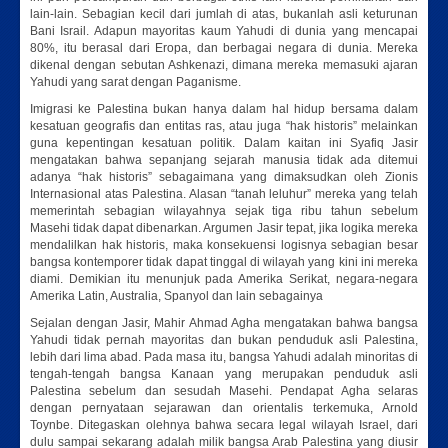
lain-lain. Sebagian kecil dari jumlah di atas, bukanlah asli keturunan
Bani Israil. Adapun mayoritas kaum Yahudi di dunia yang mencapai
80%, itu berasal dari Eropa, dan berbagai negara di dunia. Mereka
dikenal dengan sebutan Ashkenazi, dimana mereka memasuki ajaran
Yahudi yang sarat dengan Paganisme.
Imigrasi ke Palestina bukan hanya dalam hal hidup bersama dalam
kesatuan geografis dan entitas ras, atau juga “hak historis” melainkan
guna kepentingan kesatuan politik. Dalam kaitan ini Syafiq Jasir
mengatakan bahwa sepanjang sejarah manusia tidak ada ditemui
adanya “hak historis” sebagaimana yang dimaksudkan oleh Zionis
Internasional atas Palestina. Alasan “tanah leluhur” mereka yang telah
memerintah sebagian wilayahnya sejak tiga ribu tahun sebelum
Masehi tidak dapat dibenarkan. Argumen Jasir tepat, jika logika mereka
mendalilkan hak historis, maka konsekuensi logisnya sebagian besar
bangsa kontemporer tidak dapat tinggal di wilayah yang kini ini mereka
diami. Demikian itu menunjuk pada Amerika Serikat, negara-negara
Amerika Latin, Australia, Spanyol dan lain sebagainya
Sejalan dengan Jasir, Mahir Ahmad Agha mengatakan bahwa bangsa
Yahudi tidak pernah mayoritas dan bukan penduduk asli Palestina,
lebih dari lima abad. Pada masa itu, bangsa Yahudi adalah minoritas di
tengah-tengah bangsa Kanaan yang merupakan penduduk asli
Palestina sebelum dan sesudah Masehi. Pendapat Agha selaras
dengan pernyataan sejarawan dan orientalis terkemuka, Arnold
Toynbe. Ditegaskan olehnya bahwa secara legal wilayah Israel, dari
dulu sampai sekarang adalah milik bangsa Arab Palestina yang diusir