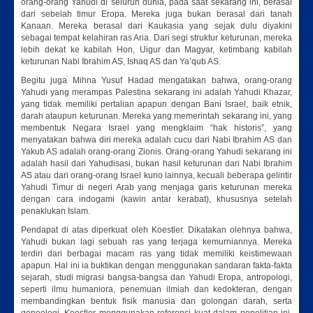
orang-orang Yahudi di seluruh dunia, pada saat sekarang ini, berasal
dari sebelah timur Eropa. Mereka juga bukan berasal dari tanah
Kanaan. Mereka berasal dari Kaukasia yang sejak dulu diyakini
sebagai tempat kelahiran ras Aria. Dari segi struktur keturunan, mereka
lebih dekat ke kabilah Hon, Uigur dan Magyar, ketimbang kabilah
keturunan Nabi Ibrahim AS, Ishaq AS dan Ya’qub AS.
Begitu juga Mihna Yusuf Hadad mengatakan bahwa, orang-orang
Yahudi yang merampas Palestina sekarang ini adalah Yahudi Khazar,
yang tidak memiliki pertalian apapun dengan Bani Israel, baik etnik,
darah ataupun keturunan. Mereka yang memerintah sekarang ini, yang
membentuk Negara Israel yang mengklaim “hak historis”, yang
menyatakan bahwa diri mereka adalah cucu dari Nabi Ibrahim AS dan
Yakub AS adalah orang-orang Zionis. Orang-orang Yahudi sekarang ini
adalah hasil dari Yahudisasi, bukan hasil keturunan dari Nabi Ibrahim
AS atau dari orang-orang Israel kuno lainnya, kecuali beberapa gelintir
Yahudi Timur di negeri Arab yang menjaga garis keturunan mereka
dengan cara indogami (kawin antar kerabat), khususnya setelah
penaklukan Islam.
Pendapat di atas diperkuat oleh Koestler. Dikatakan olehnya bahwa,
Yahudi bukan lagi sebuah ras yang terjaga kemurniannya. Mereka
terdiri dari berbagai macam ras yang tidak memiliki keistimewaan
apapun. Hal ini ia buktikan dengan menggunakan sandaran fakta-fakta
sejarah, studi migrasi bangsa-bangsa dan Yahudi Eropa, antropologi,
seperti ilmu humaniora, penemuan ilmiah dan kedokteran, dengan
membandingkan bentuk fisik manusia dan golongan darah, serta