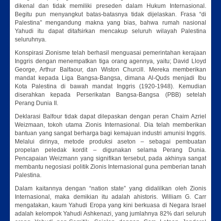
dikenal dan tidak memiliki preseden dalam Hukum Internasional.
Begitu pun menyangkut batas-batasnya tidak dijelaskan. Frasa “di
Palestina” mengandung makna yang bias, bahwa rumah nasional
Yahudi itu dapat ditafsirkan mencakup seluruh wilayah Palestina
seluruhnya.
Konspirasi Zionisme telah berhasil menguasai pemerintahan kerajaan
Inggris dengan menempatkan tiga orang agennya, yaitu; David Lloyd
George, Arthur Balfaour, dan Wiston Churcill. Mereka memberikan
mandat kepada Liga Bangsa-Bangsa, dimana Al-Quds menjadi Ibu
Kota Palestina di bawah mandat Inggris (1920-1948). Kemudian
diserahkan kepada Perserikatan Bangsa-Bangsa (PBB) setelah
Perang Dunia II.
Deklarasi Balfour tidak dapat dilepaskan dengan peran Chaim Azriel
Weizmaan, tokoh utama Zionis Internasional. Dia telah memberikan
bantuan yang sangat berharga bagi kemajuan industri amunisi Inggris.
Melalui dirinya, metode produksi aseton – sebagai pembuatan
propelan peledak kordit – digunakan selama Perang Dunia.
Pencapaian Weizmann yang signifikan tersebut, pada akhinya sangat
membantu negosiasi politik Zionis Internasional guna pemberian tanah
Palestina.
Dalam kaitannya dengan “nation state” yang didalilkan oleh Zionis
Internasional, maka demikian itu adalah ahistoris. William G. Carr
mengatakan, kaum Yahudi Eropa yang kini berkuasa di Negara Israel
adalah kelompok Yahudi Ashkenazi, yang jumlahnya 82% dari seluruh