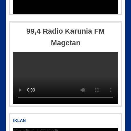
55-35-604
IMG-20250501-WA0005
99,4 Radio Karunia FM
Magetan
IMG-20170928-WA0071
IKLAN