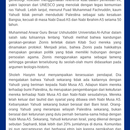
geneologi. Koestler menggunakan referensi kuat dalam penelitian ini,
yakni laporan dari UNESCO yang menolak dengan tegas kemurnian
ras Yahudi. Lebih lanjut, menurut Fuad Muhammad Fachruddin, kaum
Yahudi tidak pernah menduduki Palestina sebagai satu kesatuan
Bangsa, kecuali di masa Nabi Daud AS dan Nabi Ibrahim AS selama 50
tahun.
Muhammad Anwar Guru Besar Ushuluddin Universitas Al-Azhar dalam
salah satu tulisannya tentang Yahudi melihat bahwa kandungan
gerakan-gerakan Zionis terletak dalam Kitab Suci mereka yang
dinamakan protokol. Menjadi jelas, bahwa Zionis pada hakikatnya
merupakan gerakan politik yang tidak memiliki hubungan dengan
persoalan agama. Zionis menggunakan agama sebagai tameng
sehingga gerakan terselubung itu seolah-olah murni didasarkan pada
argumen teologis-historis.
Sholeh Hasyim turut menyampaikan kesesuaian pendapat. Dia
mengatakan bahwa Yahudi sekarang tidak ada kaitannya dengan
Yahudi yang beriman kepada Nabi Musa AS. Adapun klaim mereka
terhadap bumi Palestina, itu merupakan pengembangan dari kekufuran
mereka terhadap Nabi Musa AS dan Nabi-Nabi sesudahnya. Mereka
telah keluar dari tauhid dan syariat yang dibawa oleh Nabi Musa AS.
Kebanyakan Yahudi sekarang bukan berasal dari Bani Israil. Orang-
orang Yahudi yang merampas wilayah Palestina sekarang, bukan
berasal dari keturunan yang dulu pernah bersama-sama hidup dengan
Nabi Musa AS. Sekarang, Yahudi keturunan Israil, yang dikenal dengan
sebutan Saphardi, tidak lebih dari 20% jumlahnya di dunia. Komunitas
ini pun percampuran dari berbagai etnis lain karena pernikahan dan