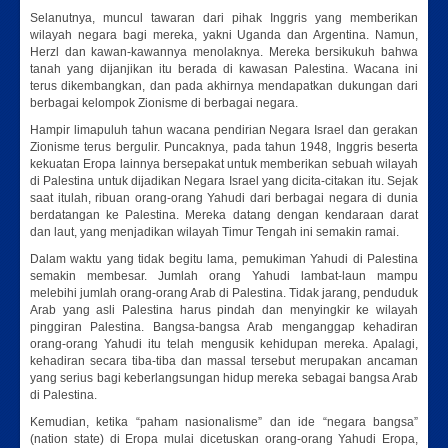
Selanutnya, muncul tawaran dari pihak Inggris yang memberikan
wilayah negara bagi mereka, yakni Uganda dan Argentina. Namun,
Herzl dan kawan-kawannya menolaknya. Mereka bersikukuh bahwa
tanah yang dijanjikan itu berada di kawasan Palestina. Wacana ini
terus dikembangkan, dan pada akhirnya mendapatkan dukungan dari
berbagai kelompok Zionisme di berbagai negara.
Hampir limapuluh tahun wacana pendirian Negara Israel dan gerakan
Zionisme terus bergulir. Puncaknya, pada tahun 1948, Inggris beserta
kekuatan Eropa lainnya bersepakat untuk memberikan sebuah wilayah
di Palestina untuk dijadikan Negara Israel yang dicita-citakan itu. Sejak
saat itulah, ribuan orang-orang Yahudi dari berbagai negara di dunia
berdatangan ke Palestina. Mereka datang dengan kendaraan darat
dan laut, yang menjadikan wilayah Timur Tengah ini semakin ramai.
Dalam waktu yang tidak begitu lama, pemukiman Yahudi di Palestina
semakin membesar. Jumlah orang Yahudi lambat-laun mampu
melebihi jumlah orang-orang Arab di Palestina. Tidak jarang, penduduk
Arab yang asli Palestina harus pindah dan menyingkir ke wilayah
pinggiran Palestina. Bangsa-bangsa Arab menganggap kehadiran
orang-orang Yahudi itu telah mengusik kehidupan mereka. Apalagi,
kehadiran secara tiba-tiba dan massal tersebut merupakan ancaman
yang serius bagi keberlangsungan hidup mereka sebagai bangsa Arab
di Palestina.
Kemudian, ketika “paham nasionalisme” dan ide “negara bangsa”
(nation state) di Eropa mulai dicetuskan orang-orang Yahudi Eropa,