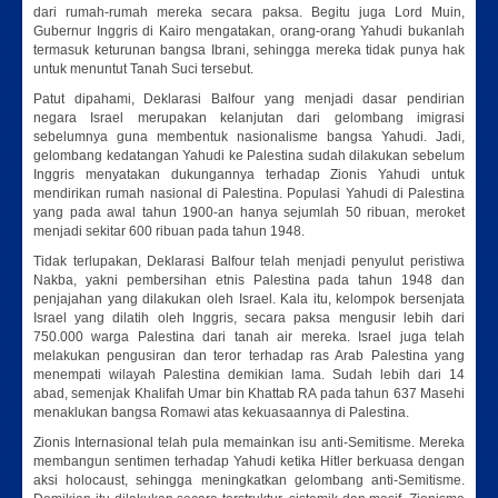
dari rumah-rumah mereka secara paksa. Begitu juga Lord Muin,
Gubernur Inggris di Kairo mengatakan, orang-orang Yahudi bukanlah
termasuk keturunan bangsa Ibrani, sehingga mereka tidak punya hak
untuk menuntut Tanah Suci tersebut.
Patut dipahami, Deklarasi Balfour yang menjadi dasar pendirian
negara Israel merupakan kelanjutan dari gelombang imigrasi
sebelumnya guna membentuk nasionalisme bangsa Yahudi. Jadi,
gelombang kedatangan Yahudi ke Palestina sudah dilakukan sebelum
Inggris menyatakan dukungannya terhadap Zionis Yahudi untuk
mendirikan rumah nasional di Palestina. Populasi Yahudi di Palestina
yang pada awal tahun 1900-an hanya sejumlah 50 ribuan, meroket
menjadi sekitar 600 ribuan pada tahun 1948.
Tidak terlupakan, Deklarasi Balfour telah menjadi penyulut peristiwa
Nakba, yakni pembersihan etnis Palestina pada tahun 1948 dan
penjajahan yang dilakukan oleh Israel. Kala itu, kelompok bersenjata
Israel yang dilatih oleh Inggris, secara paksa mengusir lebih dari
750.000 warga Palestina dari tanah air mereka. Israel juga telah
melakukan pengusiran dan teror terhadap ras Arab Palestina yang
menempati wilayah Palestina demikian lama. Sudah lebih dari 14
abad, semenjak Khalifah Umar bin Khattab RA pada tahun 637 Masehi
menaklukan bangsa Romawi atas kekuasaannya di Palestina.
Zionis Internasional telah pula memainkan isu anti-Semitisme. Mereka
membangun sentimen terhadap Yahudi ketika Hitler berkuasa dengan
aksi holocaust, sehingga meningkatkan gelombang anti-Semitisme.