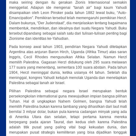
maka seiring dengan itu gerakan Zionis Internasional semakin
menggeliat. Adapun ide mengenai “tanah air” bagi kaum Yahudi
disampaikan oleh Leon Pinsker pada tahun 1882 lewat buku, “Auto-
Emancipation”. Pemikiran tersebut telah memengaruhi pemikiran Herzl.
Dalam bukunya, “Der Judenstaat”, dia menjelaskan tentang bagaimana
membentuk, mendirikan, dan idealnya dari suatu Negara Yahudi. Buku
tersebut dipandang sebagai salah satu dari tulisan-tulisan penting bagi
Zionisme dan identitas ke-Yahudian.
Pada konsep awal tahun 1903, pendirian Negara Yahudi ditetapkan
Argentina atas anjuran Baron Hirch, Uganda (Afrika Timur) atas saran
Inggris, Cecil Rhodes mengusulkan Afrika Selatan. Namun Herzl
memilih Palestina. Gagasan Herzl didukung oleh 295 suara melawan
177 suara yang menentang, sementara 100 suara abstain. Pada tahun
1904, Herzl meninggal dunia, ketika usianya 44 tahun. Setelah dia
meninggal, kongres Yahudi ketujuh menolak Uganda dan menetapkan
Palestina sebagai tanah air Israel.
Pilihan Palestina sebagai negara Israel merupakan bentuk
persekongkolan international guna mewujudkan impian bangsa pilihan
Tuhan. Hal di ungkapkan Nahem Golmen, bangsa Yahudi telah
memilih Palestina bukan karena tambang yang dihasilkan dari laut mati
bernilai 3 milyar dolar, bukan pula karena cadangan minyak yang ada
di Amerika Utara dan selatan, tetapi pertama karena mereka
berpegang pada ajaran Taurat, dan kedua oleh karena Palestina
adalah titik pusat yang paling vital bagi kekuatan dunia, dan
merupakan pusat strategis kemiliteran yang bisa dijadikan tonggak