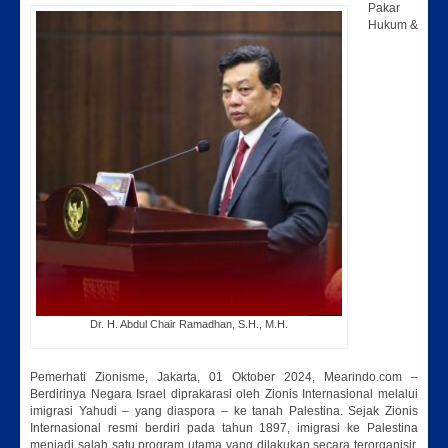
Pakar
Hukum &
Dr. H. Abdul Chair Ramadhan, S.H., M.H.
Pemerhati Zionisme, Jakarta, 01 Oktober 2024, Mearindo.com –
Berdirinya Negara Israel diprakarasi oleh Zionis Internasional melalui
imigrasi Yahudi – yang diaspora – ke tanah Palestina. Sejak Zionis
Internasional resmi berdiri pada tahun 1897, imigrasi ke Palestina
menjadi salah satu program utama yang dilakukan secara terorganisir.