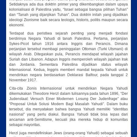
Setidaknya ada dua doktrin primer yang dikembangkan dalam upaya
kolonialisasi di Palestina yaitu, “Israel sebagai bangsa pilihan Tuhan”
dan “Tanah yang dijanjikan Tuhan”. Dua doktrin inilah yang dijadikan
ideologi Zionisme baik secara teologis, historis, politis maupun secara
ekonomi.
Terdapat dua peristiwa sejarah penting yang menjadi fondasi
berdirinya Negara Yahudi di tanah Palestina. Pertama, perjanjian
Sykes-Picot tahun 1916 antara Inggris dan Perancis. Dimana
perjanjian tersebut membagi peninggalan Ottoman (Turki Utsmani) di
wilayah Arab. Ditegaskan pula, Perancis mendapat wilayah jajahan
Suriah dan Libanon. Adapun Inggris memperoleh wilayah jajahan Irak
dan Jordania. Sementara Palestina dijadikan status wilayah
Internasional. Kedua, Inggris memberi mandat kepada Yahudi untuk
mendirikan negara berdasarkan Deklarasi Balfour, pada tanggal 2
November 1917.
Cita-cita Zionis Internasional untuk mendirikan Negara Yahudi
dikemukakan Theodore Herzl dalam tulisannya pada tahun 1896, “Der
Judenstaat: Versuch Einer Modernen Losung Der Judenfrage” atau
“Proposal Untuk Solusi Modern Bagi Masalah Yahudi”. Dalam buku
tersebut, dia menyatakan bahwa bangsa Yahudi memiliki “identitas
nasional” yang perlu diakui. Bangsa Yahudi tidak bisa lepas dari
ancaman anti-Semitisme, kecuali jika mereka hidup di komunitas
sebagai mayoritas.
Herzl juga mendefiniskan Jews (orang-orang Yahudi) sebagai sebuah