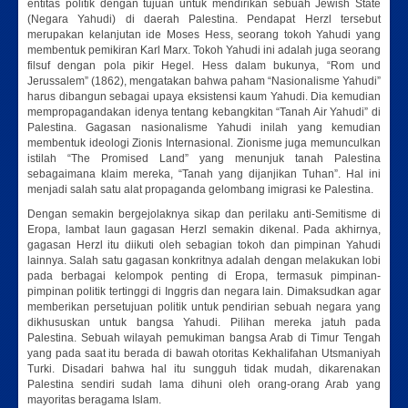
entitas politik dengan tujuan untuk mendirikan sebuah Jewish State
(Negara Yahudi) di daerah Palestina. Pendapat Herzl tersebut
merupakan kelanjutan ide Moses Hess, seorang tokoh Yahudi yang
membentuk pemikiran Karl Marx. Tokoh Yahudi ini adalah juga seorang
filsuf dengan pola pikir Hegel. Hess dalam bukunya, “Rom und
Jerussalem” (1862), mengatakan bahwa paham “Nasionalisme Yahudi”
harus dibangun sebagai upaya eksistensi kaum Yahudi. Dia kemudian
mempropagandakan idenya tentang kebangkitan “Tanah Air Yahudi” di
Palestina. Gagasan nasionalisme Yahudi inilah yang kemudian
membentuk ideologi Zionis Internasional. Zionisme juga memunculkan
istilah “The Promised Land” yang menunjuk tanah Palestina
sebagaimana klaim mereka, “Tanah yang dijanjikan Tuhan”. Hal ini
menjadi salah satu alat propaganda gelombang imigrasi ke Palestina.
Dengan semakin bergejolaknya sikap dan perilaku anti-Semitisme di
Eropa, lambat laun gagasan Herzl semakin dikenal. Pada akhirnya,
gagasan Herzl itu diikuti oleh sebagian tokoh dan pimpinan Yahudi
lainnya. Salah satu gagasan konkritnya adalah dengan melakukan lobi
pada berbagai kelompok penting di Eropa, termasuk pimpinan-
pimpinan politik tertinggi di Inggris dan negara lain. Dimaksudkan agar
memberikan persetujuan politik untuk pendirian sebuah negara yang
dikhususkan untuk bangsa Yahudi. Pilihan mereka jatuh pada
Palestina. Sebuah wilayah pemukiman bangsa Arab di Timur Tengah
yang pada saat itu berada di bawah otoritas Kekhalifahan Utsmaniyah
Turki. Disadari bahwa hal itu sungguh tidak mudah, dikarenakan
Palestina sendiri sudah lama dihuni oleh orang-orang Arab yang
mayoritas beragama Islam.