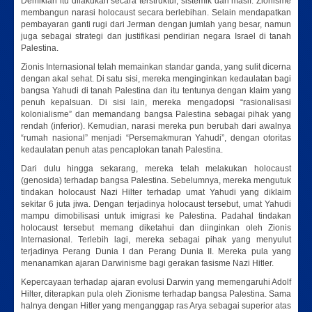
Demikian itu dilakukan secara terstruktur, sistemik dan masif. Zionisme
membangun narasi holocaust secara berlebihan. Selain mendapatkan
pembayaran ganti rugi dari Jerman dengan jumlah yang besar, namun
juga sebagai strategi dan justifikasi pendirian negara Israel di tanah
Palestina.
Zionis Internasional telah memainkan standar ganda, yang sulit dicerna
dengan akal sehat. Di satu sisi, mereka menginginkan kedaulatan bagi
bangsa Yahudi di tanah Palestina dan itu tentunya dengan klaim yang
penuh kepalsuan. Di sisi lain, mereka mengadopsi “rasionalisasi
kolonialisme” dan memandang bangsa Palestina sebagai pihak yang
rendah (inferior). Kemudian, narasi mereka pun berubah dari awalnya
“rumah nasional” menjadi “Persemakmuran Yahudi”, dengan otoritas
kedaulatan penuh atas pencaplokan tanah Palestina.
Dari dulu hingga sekarang, mereka telah melakukan holocaust
(genosida) terhadap bangsa Palestina. Sebelumnya, mereka mengutuk
tindakan holocaust Nazi Hilter terhadap umat Yahudi yang diklaim
sekitar 6 juta jiwa. Dengan terjadinya holocaust tersebut, umat Yahudi
mampu dimobilisasi untuk imigrasi ke Palestina. Padahal tindakan
holocaust tersebut memang diketahui dan diinginkan oleh Zionis
Internasional. Terlebih lagi, mereka sebagai pihak yang menyulut
terjadinya Perang Dunia I dan Perang Dunia II. Mereka pula yang
menanamkan ajaran Darwinisme bagi gerakan fasisme Nazi Hitler.
Kepercayaan terhadap ajaran evolusi Darwin yang memengaruhi Adolf
Hilter, diterapkan pula oleh Zionisme terhadap bangsa Palestina. Sama
halnya dengan Hitler yang menganggap ras Arya sebagai superior atas