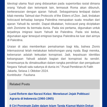
Ideologi utama Nazi yang didasarkan pada superioritas rasial dimana
orang Yahudi dan kelompok lain, termasuk Roma akan dibunuh,
berkesesuian dengan ajaran Yahudi. Sebagaimana terdapat dalam
kitab mereka Talmud dan Protocols of the Elders of Zion. Jadi, tindakan
holocaust terhadap bangsa Palestina merupakan suatu resultan dari
ajaran Yahudi itu sendiri. Dapat dikatakan, holocaust yang diciptakan
oleh Zionisme itu bermata dunia. Pada sisi pertama, digunakan untuk
terjadinya imigrasi kaum Yahudi ke Palestina. Pada sisi kedua,
digunakan agar terwujud emigrasi bangsa Palestina ke luar dari airnya
di Palestina.
Uraian di atas memberikan pemahaman bagi kita, bahwa Zionis
Internasional telah melakukan kebohongan yang nyata. Bagi mereka,
kebenaran adalah kekuatan konspirasi. Jadi, kepalsuan identitas
kebangsaan Yahudi adalah bagian dari konspirasi itu sendiri.
Kesemuanya itu dimaksudkan dalam rangka pendirian dan pengakuan
Negara Yahudi satu-satunya di dunia ini.” Pusat Pemikiran Al Fatih
Jakarta, Selasa 1 Oktober 2024.
Kontributor : Faullana
Related Posts
Land Reform dan Narasi Kelas: Menelusuri Jejak Politisasi
Agraria di Indonesia (1960-1965)
8 Ciri Pemimpin Zalim dalam Islam Tanda Kiamat Makin Dekat