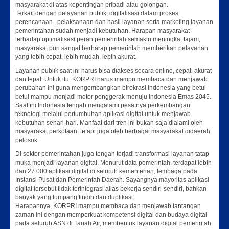
masyarakat di atas kepentingan pribadi atau golongan.
Terkait dengan pelayanan publik, digitalisasi dalam proses
perencanaan , pelaksanaan dan hasil layanan serta marketing layanan
pemerintahan sudah menjadi kebutuhan. Harapan masyarakat
terhadap optimalisasi peran pemerintah semakin meningkat tajam,
masyarakat pun sangat berharap pemerintah memberikan pelayanan
yang lebih cepat, lebih mudah, lebih akurat.
Layanan publik saat ini harus bisa diakses secara online, cepat, akurat
dan tepat. Untuk itu, KORPRI harus mampu membaca dan menjawab
perubahan ini guna mengembangkan birokrasi Indonesia yang betul-
betul mampu menjadi motor penggerak menuju Indonesia Emas 2045.
Saat ini Indonesia tengah mengalami pesatnya perkembangan
teknologi melalui pertumbuhan aplikasi digital untuk menjawab
kebutuhan sehari-hari. Manfaat dari tren ini bukan saja dialami oleh
masyarakat perkotaan, tetapi juga oleh berbagai masyarakat didaerah
pelosok.
Di sektor pemerintahan juga tengah terjadi transformasi layanan tatap
muka menjadi layanan digital. Menurut data pemerintah, terdapat lebih
dari 27.000 aplikasi digital di seluruh kementerian, lembaga pada
Instansi Pusat dan Pemerintah Daerah. Sayangnya mayoritas aplikasi
digital tersebut tidak terintegrasi alias bekerja sendiri-sendiri, bahkan
banyak yang tumpang tindih dan duplikasi.
Harapannya, KORPRI mampu membaca dan menjawab tantangan
zaman ini dengan memperkuat kompetensi digital dan budaya digital
pada seluruh ASN di Tanah Air, membentuk layanan digital pemerintah