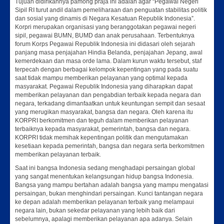
Tujuan didirikannya pamong praja ini adalah agar “Pegawai Negeri
Sipil RI turut andil dalam pemeliharaan dan penguatan stabilitas politik
dan sosial yang dinamis di Negara Kesatuan Republik Indonesia”.
Korpri merupakan organisasi yang beranggotakan pegawai negeri
sipil, pegawai BUMN, BUMD dan anak perusahaan. Terbentuknya
forum Korps Pegawai Republik Indonesia ini didasari oleh sejarah
panjang masa penjajahan Hindia Belanda, penjajahan Jepang, awal
kemerdekaan dan masa orde lama. Dalam kurun waktu tersebut, staf
terpecah dengan berbagai kelompok kepentingan yang pada suatu
saat tidak mampu memberikan pelayanan yang optimal kepada
masyarakat. Pegawai Republik Indonesia yang diharapkan dapat
memberikan pelayanan dan pengabdian terbaik kepada negara dan
negara, terkadang dimanfaatkan untuk keuntungan sempit dan sesaat
yang merugikan masyarakat, bangsa dan negara. Oleh karena itu
KORPRI berkomitmen dan teguh dalam memberikan pelayanan
terbaiknya kepada masyarakat, pemerintah, bangsa dan negara.
KORPRI tidak memihak kepentingan politik dan mengutamakan
kesetiaan kepada pemerintah, bangsa dan negara serta berkomitmen
memberikan pelayanan terbaik.
Saat ini bangsa Indonesia sedang menghadapi persaingan global
yang sangat menentukan kelangsungan hidup bangsa Indonesia.
Bangsa yang mampu bertahan adalah bangsa yang mampu mengatasi
persaingan, bukan menghindari persaingan. Kunci tantangan negara
ke depan adalah memberikan pelayanan terbaik yang melampaui
negara lain, bukan sekedar pelayanan yang lebih baik dari
sebelumnya, apalagi memberikan pelayanan apa adanya. Selain