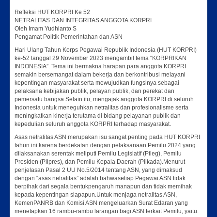
Refleksi HUT KORPRI Ke 52
NETRALITAS DAN INTEGRITAS ANGGOTA KORPRI
Oleh Imam Yudhianto S
Pengamat Politik Pemerintahan dan ASN
Hari Ulang Tahun Korps Pegawai Republik Indonesia (HUT KORPRI)
ke-52 tanggal 29 November 2023 mengambil tema “KORPRIKAN
INDONESIA”. Tema ini bermakna harapan para anggota KORPRI
semakin bersemangat dalam bekerja dan berkontribusi melayani
kepentingan masyarakat serta mewujudkan fungsinya sebagai
pelaksana kebijakan publik, pelayan publik, dan perekat dan
pemersatu bangsa.Selain itu, mengajak anggota KORPRI di seluruh
Indonesia untuk meneguhkan netralitas dan profesionalisme serta
meningkatkan kinerja terutama di bidang pelayanan publik dan
kepedulian seluruh anggota KORPRI terhadap masyarakat.
Asas netralitas ASN merupakan isu sangat penting pada HUT KORPRI
tahun ini karena berdekatan dengan pelaksanaan Pemilu 2024 yang
dilaksanakan serentak meliputi Pemilu Legislatif (Pileg), Pemilu
Presiden (Pilpres), dan Pemilu Kepala Daerah (Pilkada).Menurut
penjelasan Pasal 2 UU No.5/2014 tentang ASN, yang dimaksud
dengan “asas netralitas” adalah bahwasetiap Pegawai ASN tidak
berpihak dari segala bentukpengaruh manapun dan tidak memihak
kepada kepentingan siapapun.Untuk menjaga netralitas ASN,
KemenPANRB dan Komisi ASN mengeluarkan Surat Edaran yang
menetapkan 16 rambu-rambu larangan bagi ASN terkait Pemilu, yaitu: