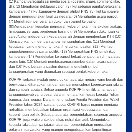
(1) Kampanye/sosialisasi media sosial (posting, share, comment, like,
dll), (2) Menghadiri deklarasi calon, (3) Ikut sebagai panitia/pelaksana
kampanye, (4) Ikut kampanye dengan atribut PNS, (5) Ikut kampanye
dengan menggunakan fasilitas negara, (6) Menghadiri acara parpol,
(7) Menghadiri penyerahan dukungan parpol ke paslon,
(8)Mengadakan kegiatan mengarah keberpihakan (melakukan ajakan,
himbauan, seruan, pemberian barang), (9) Memberikan dukungan ke
caleg/calon independen kepala daerah dengan memberikan KTP, (10)
Mencalonkan diri dengan tanpa mengundurkan diri, (11) Membuat
keputusan yang menguntungkan/merugikan paslon, (12) Menjadi
anggota/pengurus partai politik, (13) Mengerahkan PNS untuk ikut
kampanye, (14) Pendekatan ke parpol terkait pencalonan dirinya atau
orang lain, (15) Menjadi pembicara/narasumber dalam acara parpol,
dan (16) Foto bersama paslon dengan mengikuti simbol
tangan/gerakan yang digunakan sebagai bentuk keberpihakan.
KORPRI sebagai wadah mewujudkan aparatur negara yang bersih dan
berwibawa, diharapkan jangan sampai menciderai kepercayaan rakyat
dan sumpah jabatan. Setiap anggota KORPRI memiliki amanat dan
tanggungjawab yang besar dalam menjalankan tugas kepada Tuhan,
bangsa, dan negara. Dalam menghadapi Pemilu Presiden dan Wakil
Presiden tahun 2024, para anggota KORPRI harus mampu menjaga
netralitas, membebaskan tatanan organisasi kepegawaian dari
kepentingan politik. Sebagai aparatur pemerintahan, segenap anggota
KORPRI juga wajib untuk bersikap netral dan adil. Menunjukkan
kepada rakyat bahwa jajaran aparatur pemerintahan merupakan
pelayan masyarakat yang mampu mengedepankan kepentingan