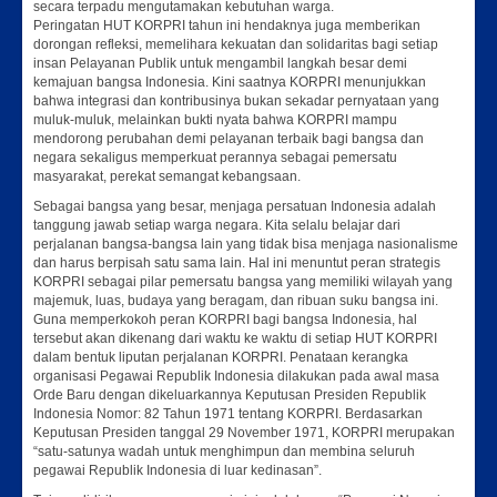
secara terpadu mengutamakan kebutuhan warga.
Peringatan HUT KORPRI tahun ini hendaknya juga memberikan
dorongan refleksi, memelihara kekuatan dan solidaritas bagi setiap
insan Pelayanan Publik untuk mengambil langkah besar demi
kemajuan bangsa Indonesia. Kini saatnya KORPRI menunjukkan
bahwa integrasi dan kontribusinya bukan sekadar pernyataan yang
muluk-muluk, melainkan bukti nyata bahwa KORPRI mampu
mendorong perubahan demi pelayanan terbaik bagi bangsa dan
negara sekaligus memperkuat perannya sebagai pemersatu
masyarakat, perekat semangat kebangsaan.
Sebagai bangsa yang besar, menjaga persatuan Indonesia adalah
tanggung jawab setiap warga negara. Kita selalu belajar dari
perjalanan bangsa-bangsa lain yang tidak bisa menjaga nasionalisme
dan harus berpisah satu sama lain. Hal ini menuntut peran strategis
KORPRI sebagai pilar pemersatu bangsa yang memiliki wilayah yang
majemuk, luas, budaya yang beragam, dan ribuan suku bangsa ini.
Guna memperkokoh peran KORPRI bagi bangsa Indonesia, hal
tersebut akan dikenang dari waktu ke waktu di setiap HUT KORPRI
dalam bentuk liputan perjalanan KORPRI. Penataan kerangka
organisasi Pegawai Republik Indonesia dilakukan pada awal masa
Orde Baru dengan dikeluarkannya Keputusan Presiden Republik
Indonesia Nomor: 82 Tahun 1971 tentang KORPRI. Berdasarkan
Keputusan Presiden tanggal 29 November 1971, KORPRI merupakan
“satu-satunya wadah untuk menghimpun dan membina seluruh
pegawai Republik Indonesia di luar kedinasan”.