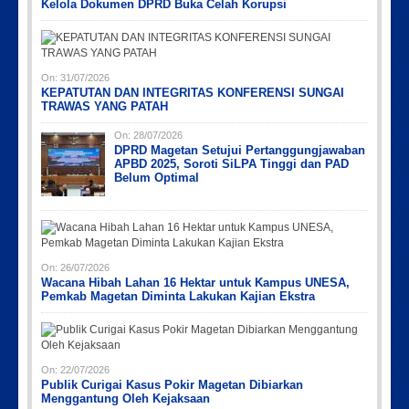
Kelola Dokumen DPRD Buka Celah Korupsi
Picsart_23-04-12_12-24-51-034
Picsart_23-04-02_13-27-26-448
Picsart_23-04-12_11-55-35-604
IMG_20230730_152959
PicsArt_03-12-12.53.38
On:
31/07/2026
KEPATUTAN DAN INTEGRITAS KONFERENSI SUNGAI
TRAWAS YANG PATAH
On:
28/07/2026
DPRD Magetan Setujui Pertanggungjawaban
APBD 2025, Soroti SiLPA Tinggi dan PAD
Belum Optimal
On:
26/07/2026
Wacana Hibah Lahan 16 Hektar untuk Kampus UNESA,
Pemkab Magetan Diminta Lakukan Kajian Ekstra
On:
22/07/2026
Publik Curigai Kasus Pokir Magetan Dibiarkan
Menggantung Oleh Kejaksaan