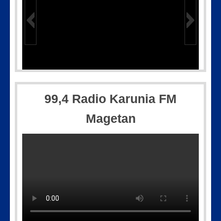
5-35-604
IMG-20170928-WA0071
99,4 Radio Karunia FM
Magetan
Picsart_23-04-10_00-36-15-097
IMG-20250501-WA0005