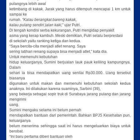
pulangnya lebih awal
ketimbang di kakak. Jarak yang harus ditempuh mencapai 1 km untuk
sampai ke
rumah.
“Kalau berangkat bareng kakak,
kalau pulang sendiri jalan kaki,
” ujar Putri.
Di tengah kondisi serba kekurangan, Putri mengidap penyakit
asma yang kerap kambuh. Meski demikian, Putri selalu berprestasi
di sekolah yaitu ranking ketiga dan kedua.
“Saya bercita-cita menjadi atlet renang. Saya
sering latihan renang supaya bisa menjadi atlet,” kata dia.
Untuk memenuhi kebutuhan
hidup keluarganya, Sumini berjualan lauk pauk keliling kampungnya.
Dalam
sehari ia bisa mendapatkan uang senilai Rp30.000. Uang tersebut
biasanya
digunakan untuk makan dan memenuhi kebutuhan sekolah kedua
anaknya. Ini dilakukan karena suaminya, Sarbini (39),
yang bekerja sebagai sopir truk di Surabaya jarang pulang dan jarang
mengirimi
uang.
Sumini mengaku selama ini belum pernah
mendapatkan bantuan dari pemerintah. Bahkan BPJS Kesehatan pun,
keluarganya
belum menerima sehingga saat ini harus mengeluarkan biaya untuk
berobat.
“Ini baru pertama diberi bantuan oleh