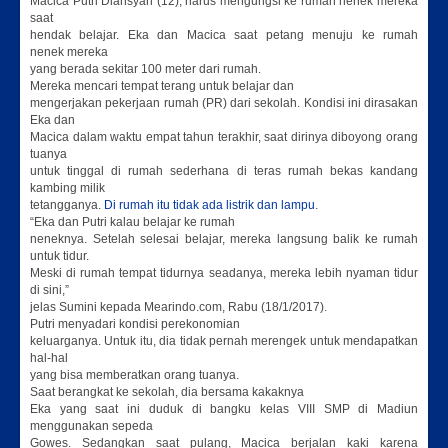
Macica Putri Diansyah (12), harus mengungsi ke rumah nenek mereka
saat
hendak belajar. Eka dan Macica saat petang menuju ke rumah
nenek mereka
yang berada sekitar 100 meter dari rumah.
Mereka mencari tempat terang untuk belajar dan
mengerjakan pekerjaan rumah (PR) dari sekolah. Kondisi ini dirasakan
Eka dan
Macica dalam waktu empat tahun terakhir, saat dirinya diboyong orang
tuanya
untuk tinggal di rumah sederhana di teras rumah bekas kandang
kambing milik
tetangganya.
Di rumah itu tidak ada listrik dan lampu
.
“Eka dan Putri kalau belajar ke rumah
neneknya. Setelah selesai belajar, mereka langsung balik ke rumah
untuk tidur.
Meski di rumah tempat tidurnya seadanya, mereka lebih nyaman tidur
di sini,”
jelas Sumini kepada Mearindo.com, Rabu (18/1/2017).
Putri menyadari kondisi perekonomian
keluarganya. Untuk itu, dia tidak pernah merengek untuk mendapatkan
hal-hal
yang bisa memberatkan orang tuanya.
Saat berangkat ke sekolah, dia bersama kakaknya
Eka yang saat ini duduk di bangku kelas VIII SMP di Madiun
menggunakan sepeda
Gowes. Sedangkan saat pulang, Macica berjalan kaki karena