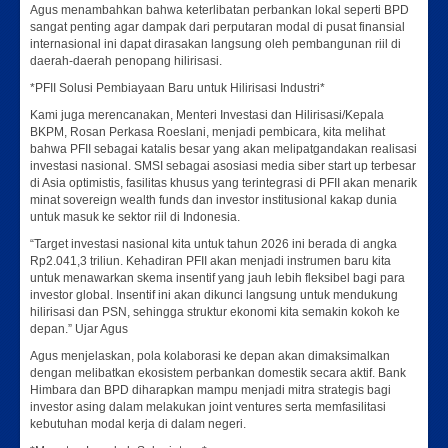
Agus menambahkan bahwa keterlibatan perbankan lokal seperti BPD
sangat penting agar dampak dari perputaran modal di pusat finansial
internasional ini dapat dirasakan langsung oleh pembangunan riil di
daerah-daerah penopang hilirisasi.
*PFII Solusi Pembiayaan Baru untuk Hilirisasi Industri*
Kami juga merencanakan, Menteri Investasi dan Hilirisasi/Kepala
BKPM, Rosan Perkasa Roeslani, menjadi pembicara, kita melihat
bahwa PFII sebagai katalis besar yang akan melipatgandakan realisasi
investasi nasional. SMSI sebagai asosiasi media siber start up terbesar
di Asia optimistis, fasilitas khusus yang terintegrasi di PFII akan menarik
minat sovereign wealth funds dan investor institusional kakap dunia
untuk masuk ke sektor riil di Indonesia.
“Target investasi nasional kita untuk tahun 2026 ini berada di angka
Rp2.041,3 triliun. Kehadiran PFII akan menjadi instrumen baru kita
untuk menawarkan skema insentif yang jauh lebih fleksibel bagi para
investor global. Insentif ini akan dikunci langsung untuk mendukung
hilirisasi dan PSN, sehingga struktur ekonomi kita semakin kokoh ke
depan.” Ujar Agus
Agus menjelaskan, pola kolaborasi ke depan akan dimaksimalkan
dengan melibatkan ekosistem perbankan domestik secara aktif. Bank
Himbara dan BPD diharapkan mampu menjadi mitra strategis bagi
investor asing dalam melakukan joint ventures serta memfasilitasi
kebutuhan modal kerja di dalam negeri.