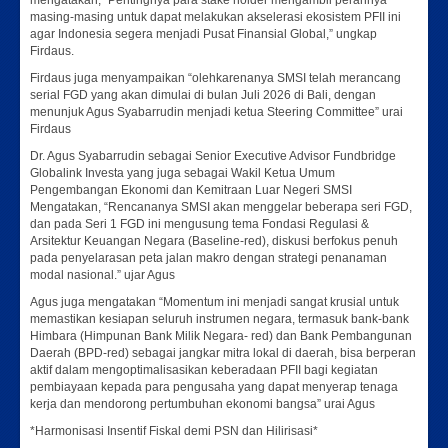
masing-masing untuk dapat melakukan akselerasi ekosistem PFII ini
agar Indonesia segera menjadi Pusat Finansial Global,” ungkap
Firdaus.
Firdaus juga menyampaikan “olehkarenanya SMSI telah merancang
serial FGD yang akan dimulai di bulan Juli 2026 di Bali, dengan
menunjuk Agus Syabarrudin menjadi ketua Steering Committee” urai
Firdaus
Dr. Agus Syabarrudin sebagai Senior Executive Advisor Fundbridge
Globalink Investa yang juga sebagai Wakil Ketua Umum
Pengembangan Ekonomi dan Kemitraan Luar Negeri SMSI
Mengatakan, “Rencananya SMSI akan menggelar beberapa seri FGD,
dan pada Seri 1 FGD ini mengusung tema Fondasi Regulasi &
Arsitektur Keuangan Negara (Baseline-red), diskusi berfokus penuh
pada penyelarasan peta jalan makro dengan strategi penanaman
modal nasional.” ujar Agus
Agus juga mengatakan “Momentum ini menjadi sangat krusial untuk
memastikan kesiapan seluruh instrumen negara, termasuk bank-bank
Himbara (Himpunan Bank Milik Negara- red) dan Bank Pembangunan
Daerah (BPD-red) sebagai jangkar mitra lokal di daerah, bisa berperan
aktif dalam mengoptimalisasikan keberadaan PFII bagi kegiatan
pembiayaan kepada para pengusaha yang dapat menyerap tenaga
kerja dan mendorong pertumbuhan ekonomi bangsa” urai Agus
*Harmonisasi Insentif Fiskal demi PSN dan Hilirisasi*