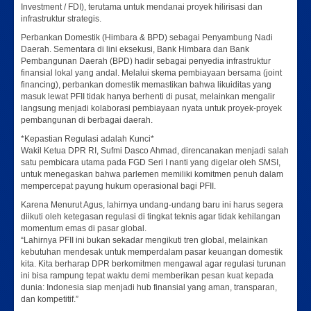
Investment / FDI), terutama untuk mendanai proyek hilirisasi dan
infrastruktur strategis.
Perbankan Domestik (Himbara & BPD) sebagai Penyambung Nadi
Daerah. Sementara di lini eksekusi, Bank Himbara dan Bank
Pembangunan Daerah (BPD) hadir sebagai penyedia infrastruktur
finansial lokal yang andal. Melalui skema pembiayaan bersama (joint
financing), perbankan domestik memastikan bahwa likuiditas yang
masuk lewat PFII tidak hanya berhenti di pusat, melainkan mengalir
langsung menjadi kolaborasi pembiayaan nyata untuk proyek-proyek
pembangunan di berbagai daerah.
*Kepastian Regulasi adalah Kunci*
Wakil Ketua DPR RI, Sufmi Dasco Ahmad, direncanakan menjadi salah
satu pembicara utama pada FGD Seri I nanti yang digelar oleh SMSI,
untuk menegaskan bahwa parlemen memiliki komitmen penuh dalam
mempercepat payung hukum operasional bagi PFII.
Karena Menurut Agus, lahirnya undang-undang baru ini harus segera
diikuti oleh ketegasan regulasi di tingkat teknis agar tidak kehilangan
momentum emas di pasar global.
“Lahirnya PFII ini bukan sekadar mengikuti tren global, melainkan
kebutuhan mendesak untuk memperdalam pasar keuangan domestik
kita. Kita berharap DPR berkomitmen mengawal agar regulasi turunan
ini bisa rampung tepat waktu demi memberikan pesan kuat kepada
dunia: Indonesia siap menjadi hub finansial yang aman, transparan,
dan kompetitif.”