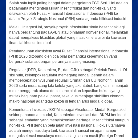
Salah satu topik paling hangat dalam pergelaran FGD Seri 1 ini adalah
bagaimana mengintegrasikan insentif fiskal dan non-fiskal yang
ditawarkan oleh Pusat Finansial Internasional Indonesia (PFII) ke
dalam Proyek Strategis Nasional (PSN) serta agenda hilirisasi industri.
Melalui integrasi ini, proyek-proyek infrastruktur skala besar tidak lagi
hanya bergantung pada APBN atau pinjaman konvensional, melainkan
dapat mengakses likuiditas global yang masuk melalui pintu kawasan
finansial khusus tersebut.
Pembangunan ekosistem awal Pusat Finansial Internasional Indonesia
(PFII) 2026 ditopang oleh tiga pilar pemangku kepentingan yang
bergerak selaras dengan perannya masing-masing:
Regulator (DPR, Kemenkeu, BI, dan OJK) sebagai Peletak Fondasi. Di
sisi hulu, kelompok regulator memegang kendali penuh dalam
mempercepat penyusunan regulasi turunan dari UU Nomor 4 Tahun
2026 serta merancang tata kelola yang akuntabel. Langkah ini menjadi
motor penggerak utama demi menciptakan kepastian hukum yang
mutlak bagi para pelaku pasar, sekaligus menjaga stabilitas ekonomi
makro nasional agar tetap kokoh di tengah arus modal global.
Kementerian Investasi / BKPM sebagai Akselerator Modal. Bergerak di
sektor penanaman modal, Kementerian Investasi dan BKPM bertindak
sebagai jembatan yang menyinkronkan berbagai insentif fiskal maupun
non-fiskal PFII dengan peta jalan investasi nasional. Fokus utamanya
adalah mengemas daya tarik kawasan finansial ini agar mampu
mengakselerasi masuknya modal asing secara masif (Foreign Direct