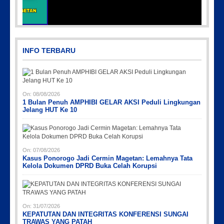
IMG_20230730_152959
INFO TERBARU
On:
08/08/2026
1 Bulan Penuh AMPHIBI GELAR AKSI Peduli Lingkungan
Jelang HUT Ke 10
Picsart_23-04-12_12-24-51-034
Picsart_23-04-02_13-27-26-448
Picsart_23-04-12_11-55-35-604
IMG-20191006-WA0043
PicsArt_03-12-12.53.38
On:
07/08/2026
Kasus Ponorogo Jadi Cermin Magetan: Lemahnya Tata
Kelola Dokumen DPRD Buka Celah Korupsi
On:
31/07/2026
KEPATUTAN DAN INTEGRITAS KONFERENSI SUNGAI
TRAWAS YANG PATAH