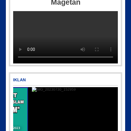
Magetan
Picsart_23-04-12_11-55-35-604
IMG-20170928-WA0071
IKLAN