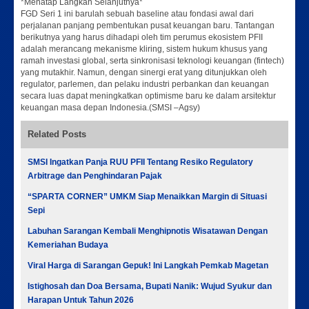
*Menatap Langkah Selanjutnya*
FGD Seri 1 ini barulah sebuah baseline atau fondasi awal dari
perjalanan panjang pembentukan pusat keuangan baru. Tantangan
berikutnya yang harus dihadapi oleh tim perumus ekosistem PFII
adalah merancang mekanisme kliring, sistem hukum khusus yang
ramah investasi global, serta sinkronisasi teknologi keuangan (fintech)
yang mutakhir. Namun, dengan sinergi erat yang ditunjukkan oleh
regulator, parlemen, dan pelaku industri perbankan dan keuangan
secara luas dapat meningkatkan optimisme baru ke dalam arsitektur
keuangan masa depan Indonesia.(SMSI –Agsy)
Related Posts
SMSI Ingatkan Panja RUU PFII Tentang Resiko Regulatory
Arbitrage dan Penghindaran Pajak
“SPARTA CORNER” UMKM Siap Menaikkan Margin di Situasi
Sepi
Labuhan Sarangan Kembali Menghipnotis Wisatawan Dengan
Kemeriahan Budaya
Viral Harga di Sarangan Gepuk! Ini Langkah Pemkab Magetan
Istighosah dan Doa Bersama, Bupati Nanik: Wujud Syukur dan
Harapan Untuk Tahun 2026