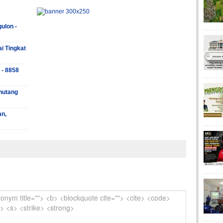
ulon -
ai Tingkat
 - 8858
hutang
an,