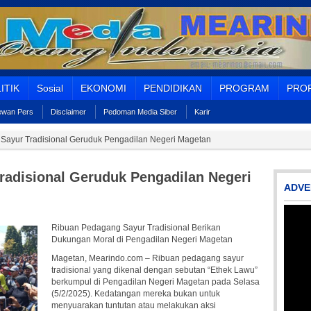
ITIK
Sosial
EKONOMI
PENDIDIKAN
PROGRAM
PROF
Dewan Pers
Disclaimer
Pedoman Media Siber
Karir
Sayur Tradisional Geruduk Pengadilan Negeri Magetan
radisional Geruduk Pengadilan Negeri
ADVE
Ribuan Pedagang Sayur Tradisional Berikan
Dukungan Moral di Pengadilan Negeri Magetan
Magetan, Mearindo.com – Ribuan pedagang sayur
tradisional yang dikenal dengan sebutan “Ethek Lawu”
berkumpul di Pengadilan Negeri Magetan pada Selasa
(5/2/2025). Kedatangan mereka bukan untuk
menyuarakan tuntutan atau melakukan aksi