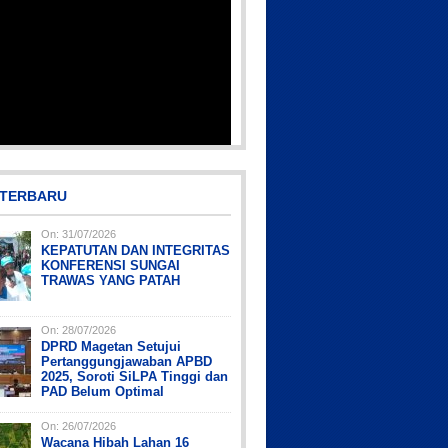
 TERBARU
On:
31/07/2026
KEPATUTAN DAN INTEGRITAS
KONFERENSI SUNGAI
TRAWAS YANG PATAH
On:
28/07/2026
DPRD Magetan Setujui
Pertanggungjawaban APBD
2025, Soroti SiLPA Tinggi dan
PAD Belum Optimal
On:
26/07/2026
Wacana Hibah Lahan 16