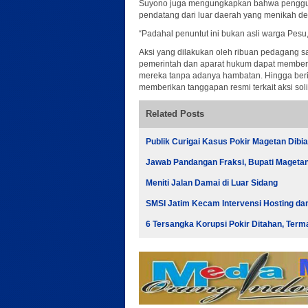
Suyono juga mengungkapkan bahwa pengguga
pendatang dari luar daerah yang menikah d
“Padahal penuntut ini bukan asli warga Pesu
Aksi yang dilakukan oleh ribuan pedagang sa
pemerintah dan aparat hukum dapat memberik
mereka tanpa adanya hambatan. Hingga berit
memberikan tanggapan resmi terkait aksi soli
Related Posts
Publik Curigai Kasus Pokir Magetan Dib
Jawab Pandangan Fraksi, Bupati Magetan
Meniti Jalan Damai di Luar Sidang
SMSI Jatim Kecam Intervensi Hosting da
6 Tersangka Korupsi Pokir Ditahan, Te