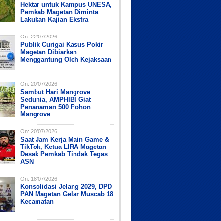
Hektar untuk Kampus UNESA,
Pemkab Magetan Diminta
Lakukan Kajian Ekstra
On:
22/07/2026
Publik Curigai Kasus Pokir
Magetan Dibiarkan
Menggantung Oleh Kejaksaan
On:
20/07/2026
Sambut Hari Mangrove
Sedunia, AMPHIBI Giat
Penanaman 500 Pohon
Mangrove
On:
20/07/2026
Saat Jam Kerja Main Game &
TikTok, Ketua LIRA Magetan
Desak Pemkab Tindak Tegas
ASN
On:
18/07/2026
Konsolidasi Jelang 2029, DPD
PAN Magetan Gelar Muscab 18
Kecamatan