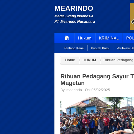
MEARINDO
Media Orang Indonesia
PT. Mearindo Nusantara
Hukum
KRIMINAL
POL
Tentang Kami
Kontak Kami
Verifikasi 
Home
HUKUM
Ribuan Pedagang 
Ribuan Pedagang Sayur T
Magetan
By:
mearindo
On:
05/02/2025