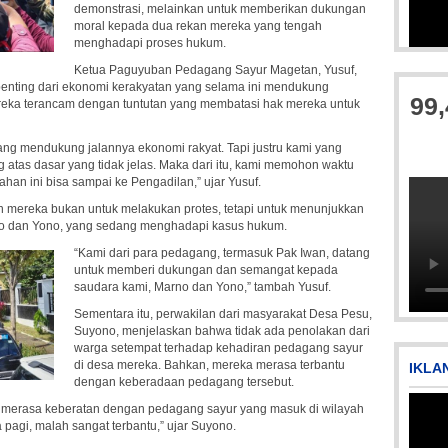
demonstrasi, melainkan untuk memberikan dukungan
moral kepada dua rekan mereka yang tengah
menghadapi proses hukum.
Ketua Paguyuban Pedagang Sayur Magetan, Yusuf,
nting dari ekonomi kerakyatan yang selama ini mendukung
99
ereka terancam dengan tuntutan yang membatasi hak mereka untuk
ng mendukung jalannya ekonomi rakyat. Tapi justru kami yang
g atas dasar yang tidak jelas. Maka dari itu, kami memohon waktu
an ini bisa sampai ke Pengadilan,” ujar Yusuf.
mereka bukan untuk melakukan protes, tetapi untuk menunjukkan
rno dan Yono, yang sedang menghadapi kasus hukum.
“Kami dari para pedagang, termasuk Pak Iwan, datang
untuk memberi dukungan dan semangat kepada
saudara kami, Marno dan Yono,” tambah Yusuf.
Sementara itu, perwakilan dari masyarakat Desa Pesu,
Suyono, menjelaskan bahwa tidak ada penolakan dari
warga setempat terhadap kehadiran pedagang sayur
di desa mereka. Bahkan, mereka merasa terbantu
IKLA
dengan keberadaan pedagang tersebut.
 merasa keberatan dengan pedagang sayur yang masuk di wilayah
a pagi, malah sangat terbantu,” ujar Suyono.