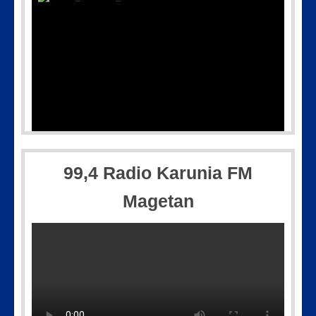
Picsart_23-04-10_00-36-15-097
99,4 Radio Karunia FM
Magetan
IMG_20180718_182608