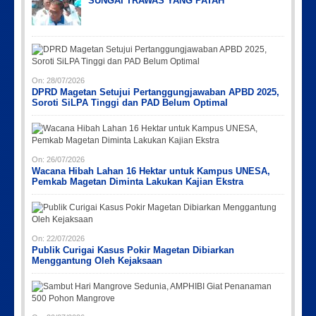
SUNGAI TRAWAS YANG PATAH
Picsart_23-04-10_00-36-15-097
Picsart_23-04-02_13-27-26-448
IMG_20230730_152959
PicsArt_03-12-12.53.38
On:
28/07/2026
DPRD Magetan Setujui Pertanggungjawaban APBD 2025,
Soroti SiLPA Tinggi dan PAD Belum Optimal
On:
26/07/2026
Wacana Hibah Lahan 16 Hektar untuk Kampus UNESA,
Pemkab Magetan Diminta Lakukan Kajian Ekstra
On:
22/07/2026
Publik Curigai Kasus Pokir Magetan Dibiarkan
Menggantung Oleh Kejaksaan