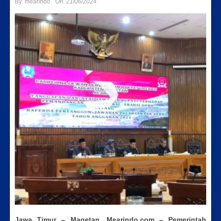
By:
mearindo
On:
21/06/2024
Jawa Timur – Magetan, Mearindo.com – Pemerintah