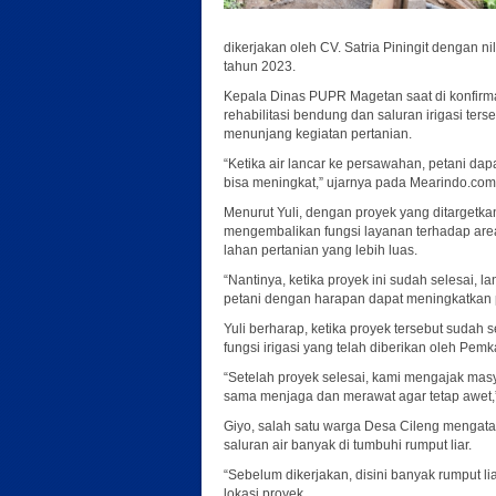
dikerjakan oleh CV. Satria Piningit dengan n
tahun 2023.
Kepala Dinas PUPR Magetan saat di konfirma
rehabilitasi bendung dan saluran irigasi te
menunjang kegiatan pertanian.
“Ketika air lancar ke persawahan, petani da
bisa meningkat,” ujarnya pada Mearindo.com,
Menurut Yuli, dengan proyek yang ditargetkan
mengembalikan fungsi layanan terhadap areal
lahan pertanian yang lebih luas.
“Nantinya, ketika proyek ini sudah selesai,
petani dengan harapan dapat meningkatkan p
Yuli berharap, ketika proyek tersebut suda
fungsi irigasi yang telah diberikan oleh Pe
“Setelah proyek selesai, kami mengajak ma
sama menjaga dan merawat agar tetap awet,
Giyo, salah satu warga Desa Cileng mengata
saluran air banyak di tumbuhi rumput liar.
“Sebelum dikerjakan, disini banyak rumput lia
lokasi proyek.