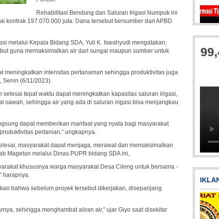
Rehabilitasi Bendung dan Saluran Irigasi Numpuk ini
ilai kontrak 197.070.000 juta. Dana tersebut bersumber dari APBD
IMG_20180718_1
si melalui Kepala Bidang SDA, Yuli K. Iswahyudi mengatakan,
99
rsebut guna memaksimalkan air dari sungai maupun sumber untuk
pat meningkatkan intensitas pertanaman sehingga produktivitas juga
 Senin (6/11/2023).
 selesai tepat waktu dapat meningkatkan kapasitas saluran irigasi,
 sawah, sehingga air yang ada di saluran irigasi bisa menjangkau
 langsung dapat memberikan manfaat yang nyata bagi masyarakat
IMG-20170928-WA0071
Pi
roduktivitas pertanian,” ungkapnya.
h selesai, masyarakat dapat menjaga, merawat dan memaksimalkan
mkab Magetan melalui Dinas PUPR bidang SDA ini,
syarakat khususnya warga masyarakat Desa Cileng untuk bersama -
” harapnya.
IKLA
kan bahwa sebelum proyek tersebut dikerjakan, disepanjang
rnya, sehingga menghambat aliran air,” ujar Giyo saat disekitar