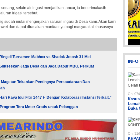
nang, selain air irigasi menjadikan lancar, ia berterimakasih
uran irigasi tersebut.
 sudah mulai mengerjakan saluran irigasi di Desa kami. Akan kami
a awet dan dapat dirasakan manfaatnya bagi masyarakat khususnya
Picsart_23-04-12_12-24-51-034
Ring di Turnamen Mabhox vs Shadok Jotosh 31 Mei
INFO
 Sukseskan Jaga Desa dan Jaga Dapur MBG, Perkuat
ati Magetan Tekankan Pentingnya Persaudaraan Dan
rah
On:
07/
i Raya Idul Fitri 1447 H Dengan Kolaborasi Instansi Terkait.”
Kasus
Lemah
Program Tera Meter Gratis untuk Pelanggan
Buka 
Pi
Pi
Pi
On:
31/
KEPA