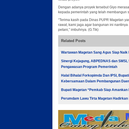
Dengan adanya proyek tersebut Giyo merasa se
kepada pemerintah yang telah membangun sal
“Terima kasih pada Dinas PUPR Magetan yang
rawat, kami jaga agar bangunan ini nantiny
petani,” imbuhnya. (G.Tik)
Related Posts
Wartawan Magetan Sang Agus Siap Naik 
Sinergi Kejagung, ABPEDNAS dan SMSI,
Pengawasan Program Pemerintah
Halal Bihalal Forkopimda Dan IPSI, Bup
Kebersamaan Dalam Pembangunan Dae
Bupati Magetan “Pemkab Siap Amankan Har
Perumdam Lawu Tirta Magetan Hadirkan 