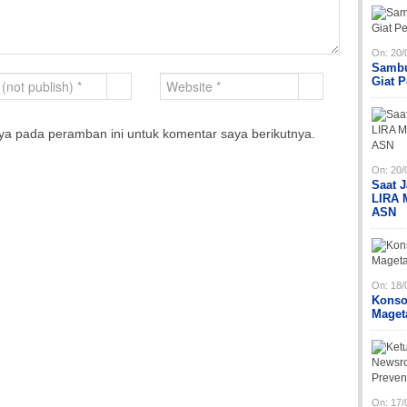
On:
20/
Sambu
Giat 
ya pada peramban ini untuk komentar saya berikutnya.
On:
20/
Saat 
LIRA 
ASN
On:
18/
Konso
Maget
On:
17/