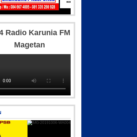
82608
Picsart_23-04-12_11-55-35-604
,4 Radio Karunia FM
Magetan
csart_23-04-10_00-36-15-097
IMG-20250501-WA0005
N