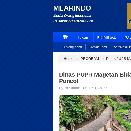
MEARINDO
Media Orang Indonesia
PT. Mearindo Nusantara
Hukum
KRIMINAL
POL
Tentang Kami
Kontak Kami
Verifikasi 
Home
PROGRAM
Dinas PUPR Ma
Dinas PUPR Magetan Bida
Poncol
By:
mearindo
On:
06/11/2023