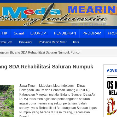
ITIK
Sosial
EKONOMI
PENDIDIKAN
PROGRAM
PROF
Dewan Pers
Disclaimer
Pedoman Media Siber
Karir
getan Bidang SDA Rehabilitasi Saluran Numpuk Poncol
ng SDA Rehabilitasi Saluran Numpuk
ADVE
Jawa Timur – Magetan, Mearindo.com – Dinas
Pekerjaan Umum dan Penataan Ruang (DPUPR)
Kabupaten Magetan melalui Bidang Sumber Daya Air
(SDA) terus meningkatkan pembangunan saluran
irigasi guna menunjang sektor pertanian. Salah
satunya yaitu Rehabilitasi Bendung dan Saluran Irigasi
Numpuk yang berada di Desa Cileng, Kecamatan
Poncol.