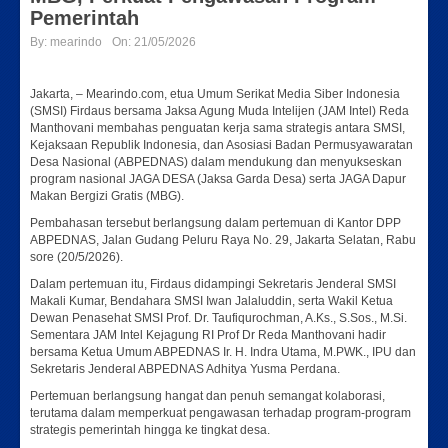
Pemerintah
By:
mearindo
On:
21/05/2026
Jakarta, – Mearindo.com, etua Umum Serikat Media Siber Indonesia
(SMSI) Firdaus bersama Jaksa Agung Muda Intelijen (JAM Intel) Reda
Manthovani membahas penguatan kerja sama strategis antara SMSI,
Kejaksaan Republik Indonesia, dan Asosiasi Badan Permusyawaratan
Desa Nasional (ABPEDNAS) dalam mendukung dan menyukseskan
program nasional JAGA DESA (Jaksa Garda Desa) serta JAGA Dapur
Makan Bergizi Gratis (MBG).
Pembahasan tersebut berlangsung dalam pertemuan di Kantor DPP
ABPEDNAS, Jalan Gudang Peluru Raya No. 29, Jakarta Selatan, Rabu
sore (20/5/2026).
Dalam pertemuan itu, Firdaus didampingi Sekretaris Jenderal SMSI
Makali Kumar, Bendahara SMSI Iwan Jalaluddin, serta Wakil Ketua
Dewan Penasehat SMSI Prof. Dr. Taufiqurochman, A.Ks., S.Sos., M.Si.
Sementara JAM Intel Kejagung RI Prof Dr Reda Manthovani hadir
bersama Ketua Umum ABPEDNAS Ir. H. Indra Utama, M.PWK., IPU dan
Sekretaris Jenderal ABPEDNAS Adhitya Yusma Perdana.
Pertemuan berlangsung hangat dan penuh semangat kolaborasi,
terutama dalam memperkuat pengawasan terhadap program-program
strategis pemerintah hingga ke tingkat desa.