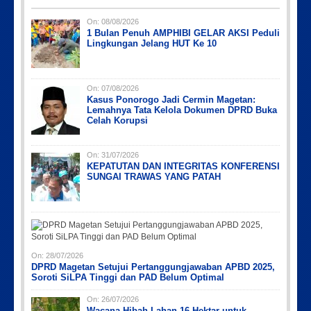
On:
08/08/2026
1 Bulan Penuh AMPHIBI GELAR AKSI Peduli
Lingkungan Jelang HUT Ke 10
On:
07/08/2026
Kasus Ponorogo Jadi Cermin Magetan:
Picsart_23-04-12_12-24-51-034
Picsart_23-04-02_13-27-26-448
Picsart_23-04-12_11-55-35-604
IMG_20230730_152959
IMG-20191006-WA0043
Lemahnya Tata Kelola Dokumen DPRD Buka
Celah Korupsi
On:
31/07/2026
KEPATUTAN DAN INTEGRITAS KONFERENSI
SUNGAI TRAWAS YANG PATAH
On:
28/07/2026
DPRD Magetan Setujui Pertanggungjawaban APBD 2025,
Soroti SiLPA Tinggi dan PAD Belum Optimal
On:
26/07/2026
Wacana Hibah Lahan 16 Hektar untuk