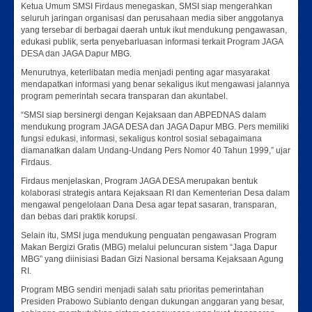
Ketua Umum SMSI Firdaus menegaskan, SMSI siap mengerahkan
seluruh jaringan organisasi dan perusahaan media siber anggotanya
yang tersebar di berbagai daerah untuk ikut mendukung pengawasan,
edukasi publik, serta penyebarluasan informasi terkait Program JAGA
DESA dan JAGA Dapur MBG.
Menurutnya, keterlibatan media menjadi penting agar masyarakat
mendapatkan informasi yang benar sekaligus ikut mengawasi jalannya
program pemerintah secara transparan dan akuntabel.
“SMSI siap bersinergi dengan Kejaksaan dan ABPEDNAS dalam
mendukung program JAGA DESA dan JAGA Dapur MBG. Pers memiliki
fungsi edukasi, informasi, sekaligus kontrol sosial sebagaimana
diamanatkan dalam Undang-Undang Pers Nomor 40 Tahun 1999,” ujar
Firdaus.
Firdaus menjelaskan, Program JAGA DESA merupakan bentuk
kolaborasi strategis antara Kejaksaan RI dan Kementerian Desa dalam
mengawal pengelolaan Dana Desa agar tepat sasaran, transparan,
dan bebas dari praktik korupsi.
Selain itu, SMSI juga mendukung penguatan pengawasan Program
Makan Bergizi Gratis (MBG) melalui peluncuran sistem “Jaga Dapur
MBG” yang diinisiasi Badan Gizi Nasional bersama Kejaksaan Agung
RI.
Program MBG sendiri menjadi salah satu prioritas pemerintahan
Presiden Prabowo Subianto dengan dukungan anggaran yang besar,