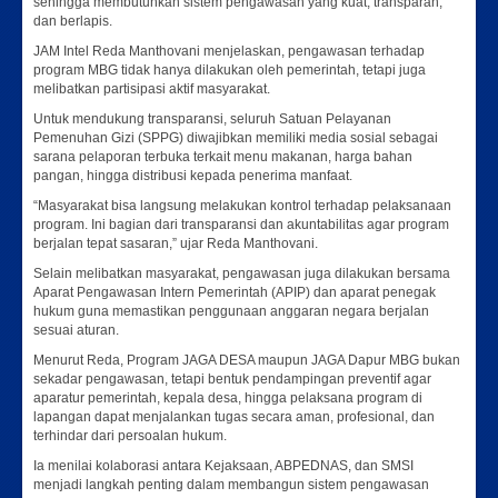
sehingga membutuhkan sistem pengawasan yang kuat, transparan,
dan berlapis.
JAM Intel Reda Manthovani menjelaskan, pengawasan terhadap
program MBG tidak hanya dilakukan oleh pemerintah, tetapi juga
melibatkan partisipasi aktif masyarakat.
Untuk mendukung transparansi, seluruh Satuan Pelayanan
Pemenuhan Gizi (SPPG) diwajibkan memiliki media sosial sebagai
sarana pelaporan terbuka terkait menu makanan, harga bahan
pangan, hingga distribusi kepada penerima manfaat.
“Masyarakat bisa langsung melakukan kontrol terhadap pelaksanaan
program. Ini bagian dari transparansi dan akuntabilitas agar program
berjalan tepat sasaran,” ujar Reda Manthovani.
Selain melibatkan masyarakat, pengawasan juga dilakukan bersama
Aparat Pengawasan Intern Pemerintah (APIP) dan aparat penegak
hukum guna memastikan penggunaan anggaran negara berjalan
sesuai aturan.
Menurut Reda, Program JAGA DESA maupun JAGA Dapur MBG bukan
sekadar pengawasan, tetapi bentuk pendampingan preventif agar
aparatur pemerintah, kepala desa, hingga pelaksana program di
lapangan dapat menjalankan tugas secara aman, profesional, dan
terhindar dari persoalan hukum.
Ia menilai kolaborasi antara Kejaksaan, ABPEDNAS, dan SMSI
menjadi langkah penting dalam membangun sistem pengawasan