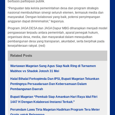
berbasis partisipasi publik.
“Penguatan tata kelola pemerintahan desa dan program strategis
nasional membutuhkan sinergi seluruh elemen, termasuk media dan
masyarakat. Dengan kolaborasi yang baik, potensi penyimpangan
anggaran dapat diminimalisir,” tegasnya.
Program JAGA DESA dan JAGA Dapur MBG diharapkan menjadi model
pengawasan terpadu antara pemerintah, aparat penegak hukum,
organisasi desa, media, dan masyarakat dalam mewujudkan
pembangunan desa yang transparan, akuntabel, serta berpihak pada
kesejahteraan rakyat. (red)
Related Posts
Wartawan Magetan Sang Agus Siap Naik Ring di Turnamen
Mabhox vs Shadok Jotosh 31 Mei
Halal Bihalal Forkopimda Dan IPSI, Bupati Magetan Tekankan
Pentingnya Persaudaraan Dan Kebersamaan Dalam
Pembangunan Daerah
Bupati Magetan “Pemkab Siap Amankan Hari Raya Idul Fitri
1447 H Dengan Kolaborasi Instansi Terkait.”
Perumdam Lawu Tirta Magetan Hadirkan Program Tera Meter
Gratis untuk Pelanggan