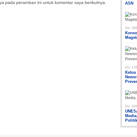
ya pada peramban ini untuk komentar saya berikutnya.
ASN
On:
18/
Konso
Maget
On:
17/
Ketua
Newsr
Preve
On:
15/
UNESA
Media
Politi