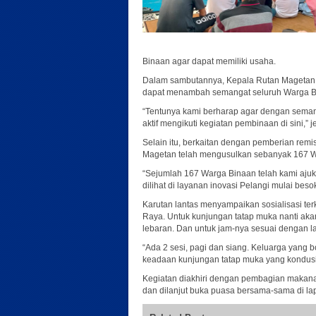
Binaan agar dapat memiliki usaha.
Dalam sambutannya, Kepala Rutan Magetan E
dapat menambah semangat seluruh Warga Bi
“Tentunya kami berharap agar dengan sema
aktif mengikuti kegiatan pembinaan di sini,” j
Selain itu, berkaitan dengan pemberian remi
Magetan telah mengusulkan sebanyak 167 W
“Sejumlah 167 Warga Binaan telah kami aju
dilihat di layanan inovasi Pelangi mulai beso
Karutan lantas menyampaikan sosialisasi ter
Raya. Untuk kunjungan tatap muka nanti akan 
lebaran. Dan untuk jam-nya sesuai dengan 
“Ada 2 sesi, pagi dan siang. Keluarga yang 
keadaan kunjungan tatap muka yang kondusi
Kegiatan diakhiri dengan pembagian makanan
dan dilanjut buka puasa bersama-sama di la