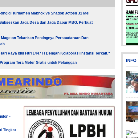
Ring di Turnamen Mabhox vs Shadok Jotosh 31 Mei
 Sukseskan Jaga Desa dan Jaga Dapur MBG, Perkuat
ati Magetan Tekankan Pentingnya Persaudaraan Dan
rah
Picsart_23-04-02_13-27-26-44
i Raya Idul Fitri 1447 H Dengan Kolaborasi Instansi Terkait.”
INFO
Program Tera Meter Gratis untuk Pelanggan
Pi
Pi
Pi
ulon -
ai Tingkat