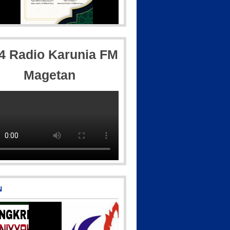
IMG-20250501-WA0005
Picsart_23-04-10_00-36-15
,4 Radio Karunia FM
Magetan
csart_23-04-12_11-55-35-604
N