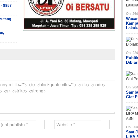
 - 8857
On:
26/
Wacan
hutang
Kampu
Lakuk
an,
On:
22/
Publi
Dibia
On:
20/
Sambu
Giat 
On:
20/
Saat 
LIRA 