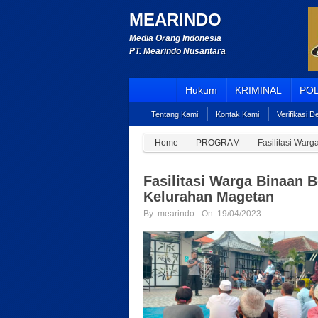
MEARINDO
Media Orang Indonesia
PT. Mearindo Nusantara
Hukum
KRIMINAL
POL
Tentang Kami
Kontak Kami
Verifikasi 
Home
PROGRAM
Fasilitasi War
Fasilitasi Warga Binaan
Kelurahan Magetan
By:
mearindo
On:
19/04/2023