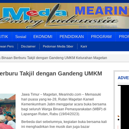
ITIK
Sosial
EKONOMI
PENDIDIKAN
PROGRAM
PROF
Dewan Pers
Disclaimer
Pedoman Media Siber
Karir
ga Binaan Berburu Takjil dengan Gandeng UMKM Kelurahan Magetan
 Berburu Takjil dengan Gandeng UMKM
ADVE
Jawa Timur – Magetan, Mearindo.com – Memasuki
hari puasa yang ke-28, Rutan Magetan Kanwil
Kemenkumham Jatim menggelar acara buka bersama
bagi seluruh Warga Binaan Pemasyarakatan (WBP) di
Lapangan Rutan, Rabu (19/04/2023).
Berbeda dari sebelumnya, kegiatan buka bersama kali
ini menghadirkan live musik dan juga bazar