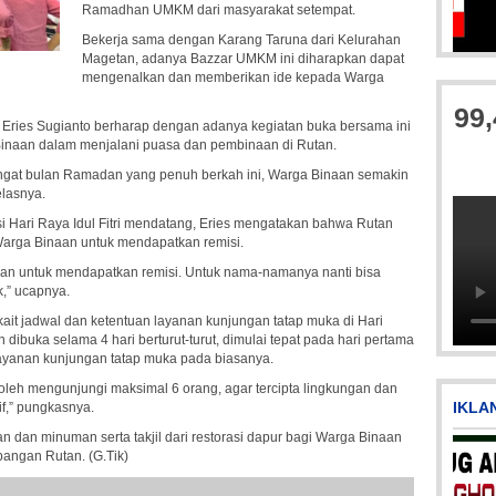
Ramadhan UMKM dari masyarakat setempat.
Bekerja sama dengan Karang Taruna dari Kelurahan
Magetan, adanya Bazzar UMKM ini diharapkan dapat
mengenalkan dan memberikan ide kepada Warga
99
ries Sugianto berharap dengan adanya kegiatan buka bersama ini
naan dalam menjalani puasa dan pembinaan di Rutan.
ngat bulan Ramadan yang penuh berkah ini, Warga Binaan semakin
elasnya.
si Hari Raya Idul Fitri mendatang, Eries mengatakan bahwa Rutan
arga Binaan untuk mendapatkan remisi.
kan untuk mendapatkan remisi. Untuk nama-namanya nanti bisa
IMG_20180718_182608
IMG-20170928-WA0071
Pi
k,” ucapnya.
kait jadwal dan ketentuan layanan kunjungan tatap muka di Hari
dibuka selama 4 hari berturut-turut, dimulai tepat pada hari pertama
layanan kunjungan tatap muka pada biasanya.
boleh mengunjungi maksimal 6 orang, agar tercipta lingkungan dan
IKLA
f,” pungkasnya.
 dan minuman serta takjil dari restorasi dapur bagi Warga Binaan
pangan Rutan. (G.Tik)