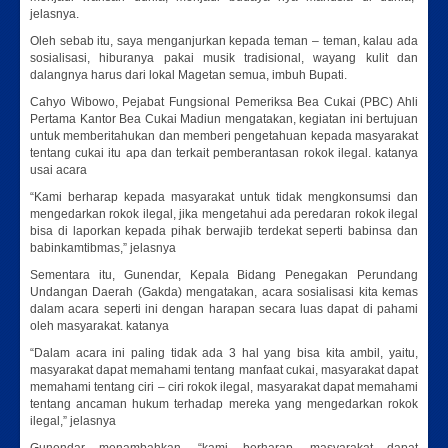
jelasnya.
Oleh sebab itu, saya menganjurkan kepada teman – teman, kalau ada
sosialisasi, hiburanya pakai musik tradisional, wayang kulit dan
dalangnya harus dari lokal Magetan semua, imbuh Bupati.
Cahyo Wibowo, Pejabat Fungsional Pemeriksa Bea Cukai (PBC) Ahli
Pertama Kantor Bea Cukai Madiun mengatakan, kegiatan ini bertujuan
untuk memberitahukan dan memberi pengetahuan kepada masyarakat
tentang cukai itu apa dan terkait pemberantasan rokok ilegal. katanya
usai acara
“Kami berharap kepada masyarakat untuk tidak mengkonsumsi dan
mengedarkan rokok ilegal, jika mengetahui ada peredaran rokok ilegal
bisa di laporkan kepada pihak berwajib terdekat seperti babinsa dan
babinkamtibmas,” jelasnya
Sementara itu, Gunendar, Kepala Bidang Penegakan Perundang
Undangan Daerah (Gakda) mengatakan, acara sosialisasi kita kemas
dalam acara seperti ini dengan harapan secara luas dapat di pahami
oleh masyarakat. katanya
“Dalam acara ini paling tidak ada 3 hal yang bisa kita ambil, yaitu,
masyarakat dapat memahami tentang manfaat cukai, masyarakat dapat
memahami tentang ciri – ciri rokok ilegal, masyarakat dapat memahami
tentang ancaman hukum terhadap mereka yang mengedarkan rokok
ilegal,” jelasnya