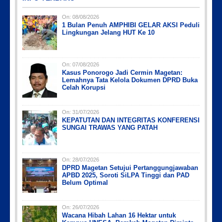
On:
08/08/2026
1 Bulan Penuh AMPHIBI GELAR AKSI Peduli
Lingkungan Jelang HUT Ke 10
On:
07/08/2026
Kasus Ponorogo Jadi Cermin Magetan:
Picsart_23-04-12_12-24-51-034
Picsart_23-04-02_13-27-26-448
Picsart_23-04-12_11-55-35-604
IMG_20230730_152959
IMG-20191006-WA0043
Lemahnya Tata Kelola Dokumen DPRD Buka
Celah Korupsi
On:
31/07/2026
KEPATUTAN DAN INTEGRITAS KONFERENSI
SUNGAI TRAWAS YANG PATAH
On:
28/07/2026
DPRD Magetan Setujui Pertanggungjawaban
APBD 2025, Soroti SiLPA Tinggi dan PAD
Belum Optimal
On:
26/07/2026
Wacana Hibah Lahan 16 Hektar untuk