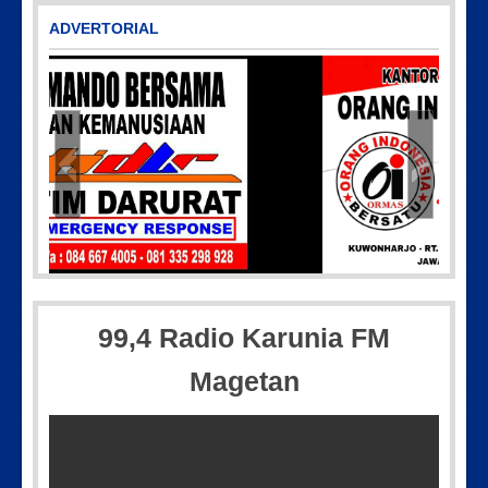
ADVERTORIAL
82608
Picsart_23-04-12_11-55-35-604
99,4 Radio Karunia FM
Magetan