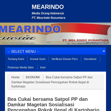
MEARINDO
Media Orang Indonesia
PT. Mearindo Nusantara
Tentang Kami
Kontak Kami
Verifikasi Dewan Pers
Disclaimer
Pedoman Media Siber
Karir
Home
EKONOMI
Bea Cukai bersama Satpol PP dan
Damkar Magetan Sosialisasi Pencegahan Rokok Ilegal di
Kartoharjo
Bea Cukai bersama Satpol PP dan
Damkar Magetan Sosialisasi
Pencegahan Rokok Ilegal di Kartoharjo