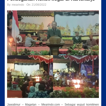
By:
mearindo
On:
21/08/2022
Jawatimur – Magetan – Mearindo.com – Sebagai wujud komitmen