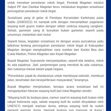
untuk menekan peredaran rokok ilegal, Pemkab Magetan melalui
Satpol PP dan Damkar Magetan terus melakukan kegiatan sosialisasi
pencegahan peredaran rokok ilegal.
Sosialisasi yang di gelar di Pendopo Kecamatan Kartoharjo pada
Sabtu (20/8/2022) ini nampak unik dengan menampilkan pagelaran
wayang kulit guyon maton dengan istilah uniknya wayang cangkem.
Sebab, gamelan yang di bunyikan bukan gamelan seperti pada
umumnya, melainkan dari mulut.
Seperti biasa, kegiatan sosialisasi ini dengan acara puncaknya yaitu
talkshow tentang pencegahan peredaran rokok ilegal di Kabupaten
Magetan dengan menghadirkan nara sumber dari Kantor Bea dan
Cukai Madiun, Polres Magetan dan Kejari Magetan.
Bupati Magetan Suprawoto menyampaikan, seperti kita ketahui, rokok
itu ada pajaknya. Jadi, panjenengan yang merokok itu ada cukainya,
dan cukainya masuk dalam pajak negara.
“Peruntukan pajak itu diantaranya untuk membiayai sekolah, membuat
jalan, kesehatan dan kesejahteraan masyarakat,” terangnya.
Bupati Magetan menjelaskan, kenapa acara sosialisasi kali ini
menganjurkan hiburan wayang kulit dari lokal Magetan sendiri.
“Wayang kulit itu budaya jawa, namun saat ini wayang kulit bukan milik
rakyat Indonesia saja, sebab wayang kulit itu sudah dinyatakan oleh
UNESCO menjadi warisan dunia, artinya wayang kulit itu sudah
menjadi warisan dunia, menjadi budaya nya manusia di dunia,”