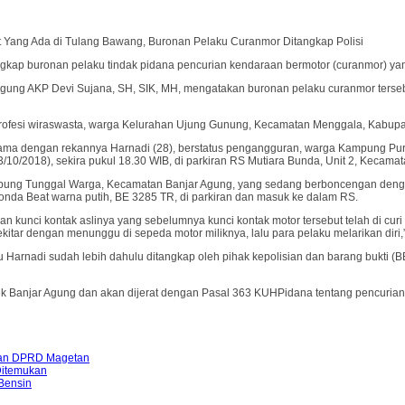
 Yang Ada di Tulang Bawang, Buronan Pelaku Curanmor Ditangkap Polisi
ap buronan pelaku tindak pidana pencurian kendaraan bermotor (curanmor) yang 
ung AKP Devi Sujana, SH, SIK, MH, mengatakan buronan pelaku curanmor tersebut 
erprofesi wiraswasta, warga Kelurahan Ujung Gunung, Kecamatan Menggala, Kabupa
rsama dengan rekannya Harnadi (28), berstatus pengangguran, warga Kampung Pur
3/10/2018), sekira pukul 18.30 WIB, di parkiran RS Mutiara Bunda, Unit 2, Kecama
ampung Tunggal Warga, Kecamatan Banjar Agung, yang sedang berboncengan denga
onda Beat warna putih, BE 3285 TR, di parkiran dan masuk ke dalam RS.
 kunci kontak aslinya yang sebelumnya kunci kontak motor tersebut telah di curi 
tar dengan menunggu di sepeda motor miliknya, lalu para pelaku melarikan diri,”
ku Harnadi sudah lebih dahulu ditangkap oleh pihak kepolisian dan barang bukti 
olsek Banjar Agung dan akan dijerat dengan Pasal 363 KUHPidana tentang pencuri
han DPRD Magetan
Ditemukan
 Bensin