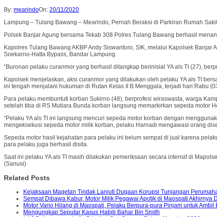
By:
mearindo
On:
20/11/2020
Lampung – Tulang Bawang – Mearindo, Pernah Beraksi di Parkiran Rumah Sakit
Polsek Banjar Agung bersama Tekab 308 Polres Tulang Bawang berhasil menangk
Kapolres Tulang Bawang AKBP Andy Siswantoro, SIK, melalui Kapolsek Banjar Ag
Soekarno-Hatta Bypass, Bandar Lampung.
“Buronan pelaku curanmor yang berhasil ditangkap berinisial YA als TI (27), b
Kapolsek menjelaskan, aksi curanmor yang dilakukan oleh pelaku YA als TI be
ini tengah menjalani hukuman di Rutan Kelas II B Menggala, terjadi hari Rabu (0
Para pelaku membuntuti korban Sukirno (48), berprofesi wiraswasta, warga K
setelah tiba di RS Mutiara Bunda korban langsung memarkirkan sepeda motor H
“Pelaku YA als TI ini langsung mencuri sepeda motor korban dengan menggunakan
mengeksekusi sepeda motor milik korban, pelaku Harnadi mengawasi orang diseki
Sepeda motor hasil kejahatan para pelaku ini belum sempat di jual karena pela
para pelaku juga berhasil disita.
Saat ini pelaku YA als TI masih dilakukan pemeriksaan secara intensif di Map
(Sanusi)
Related Posts
Kejaksaan Magetan Tindak Lanjuti Dugaan Korupsi Tunjangan Peruma
Sempat Dibawa Kabur, Motor Milik Pegawai Apotik di Maospati Akhirnya 
Motor Vario Hilang di Maospati, Pelaku Berpura-pura Pinjam untuk Ambil
Mengungkap Seputar Kasus Habib Bahar Bin Smith