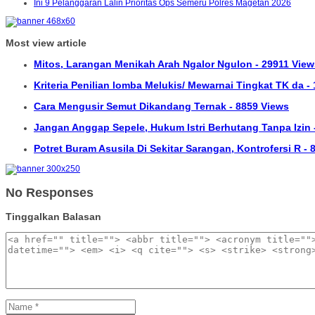
Ini 9 Pelanggaran Lalin Prioritas Ops Semeru Polres Magetan 2026
Most view article
Mitos, Larangan Menikah Arah Ngalor Ngulon - 29911 View
Kriteria Penilian lomba Melukis/ Mewarnai Tingkat TK da -
Cara Mengusir Semut Dikandang Ternak - 8859 Views
Jangan Anggap Sepele, Hukum Istri Berhutang Tanpa Izin 
Potret Buram Asusila Di Sekitar Sarangan, Kontrofersi R -
No Responses
Tinggalkan Balasan