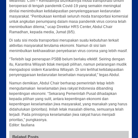
Mearindo. Com – Kembalinya diizinkannya moda transportasi umum
beroperasi di tengah pandemik Covid-19 yang semakin meningkat
dinilai menimbulkan ketidakpastian penyelenggaraan kedaruratan
masyarakat. “Pembukaan kembali seluruh moda transportasi komersial
untuk angkutan penumpang dalam masa pandemik virus corona telah
menimbulkan dilema,” ucap Direktur HRS Center, Abdul Chair
Ramadhan, kepada media, Jumat (8/5).
Di satu sisi moda transportasi merupakan suatu kebutuhan terkait
aktivitas masyarakat terutama ekonomi. Namun di sisi lain
menimbulkan kekhawatiran penyebaran virus corona yang lebih masif.
“Terlebih lagi penerapan PSBB belum berlaku efektif. Seiring dengan
itu, Karantina Wilayah tidak menjadi pilihan, namun pelarangan mudik
mengadopsi sistem Karantina Wilayah. Di sini terlihat ketidakpastian
penyenggaraan kedaruratan kesehatan masyarakat,” tegas Abdul.
Namun demikian, Abdul Chair berharap pemerintah tetap lebih
mengutamakan keselamatan jiwa rakyat Indonesia dibanding
kepentingan ekonomi. “Sekarang Pemerintah Pusat dihadapkan
kepada pilihan yang sulit, antara kepentingan ekonomi dan
kepentingan keselamatan jiwa masyarakat, yang manakah yang harus
didahulukan (prioritas). Inilah letak masalah dilema, semuanya telah
terjadi. Pada prinsipnya keselamatan jiwa rakyat harus menjadi
prioritas,” pungkasnya.
Editor: faullana
Related Posts