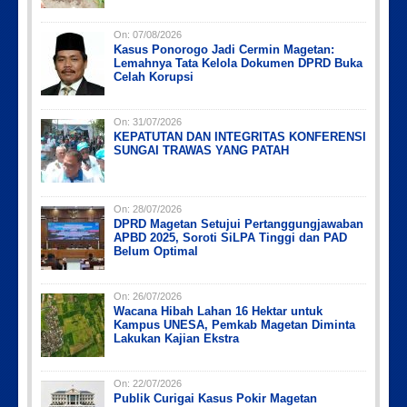
On:
07/08/2026
Kasus Ponorogo Jadi Cermin Magetan:
Picsart_23-04-10_00-36-15-097
Picsart_23-04-12_12-24-51-034
Picsart_23-04-02_13-27-26-448
IMG_20230730_152959
IMG-20191006-WA0043
Lemahnya Tata Kelola Dokumen DPRD Buka
Celah Korupsi
On:
31/07/2026
KEPATUTAN DAN INTEGRITAS KONFERENSI
SUNGAI TRAWAS YANG PATAH
On:
28/07/2026
DPRD Magetan Setujui Pertanggungjawaban
APBD 2025, Soroti SiLPA Tinggi dan PAD
Belum Optimal
On:
26/07/2026
Wacana Hibah Lahan 16 Hektar untuk
Kampus UNESA, Pemkab Magetan Diminta
Lakukan Kajian Ekstra
On:
22/07/2026
Publik Curigai Kasus Pokir Magetan