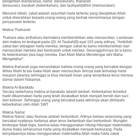
pengertian diantaranya, nama’ (kesuburan), thaharah
(kesucian), barakah (keberkahan), dan tazkiyahtathhir (mensucikan).
Menurut istilah, zakat adalah sejumlah harta tertentu yang diwajibkan Allah
untuk diserahkan kepada orang-orang yang berhak menerimanya dengan
persyaratan tertentu.
Makna Thaharah
Thahara atau at-thahuru bermakna membersihkan atau mensucikan. Landasan
dari makna ini terdapat pada QS. At-Taubah[9] ayat 103 yang artinya, “Ambillah
zakat dari sebagian harta mereka, dengan zakat itu kamu membersihkan dan
mensucikan mereka dan berdoalah untuk mereka. Sesungguhnnya do’a kamu
itu ketentraman jiwa bagi mereka. Dan Allah Maha Mendengar lahi Maha
Mengetahui”.
Makna thaharah juga menandakan bahwa orang-orang yang berzakat dengan
ikhlas lillahi ta’ala maka Allah akan mensucikan dirinya baik terhadap harta
maupun jiwanya sehingga ia bisa menjadi insan yang senantiasa terus merasa
damai dalam hidupnya.
Makna Al-Barakatu
Secara sederhana makna al-barakatu adalah berkah. Keberkahan tersebut
hadir dikarenakan harta yang telah dizakatkan telah menjadi bersih dan suci
dari kotoran. Sehingga orang yang berzakat pada akhirnya akan dilimpahi
keberkahan oleh Allah SWT.
Makna Nama’
Makna Nama’ atau Numuw adalah bertumbuh. Artinya bahwa seseorang yang
berzakat nyatanya hartanya akan terus bertambah dan bertumbuh. Mungkin
terdengar tidak logis, karena kalau menggunakan hitung-hitungan matematika
dunia maka seharusnya harta yang dizakatkan menjadi berkurang. Pada
kenyataannya kalau menggunakan matematika Allah maka harta zakat