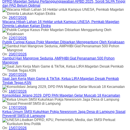
DPRD Magetan Setujui Pertanggungjawaban APBD 2025, Soroti SiLPA Tinggi
dan PAD Belum Optimal
On:
26/07/2026
Wacana Hibah Lahan 16 Hektar untuk Kampus UNESA, Pemkab Magetan
Diminta Lakukan Kajian Ekstra
On:
22/07/2026
Publik Curigai Kasus Pokir Magetan Dibiarkan Menggantung Oleh Kejaksaan
On:
20/07/2026
Sambut Hari Mangrove Sedunia, AMPHIBI Giat Penanaman 500 Pohon
Mangrove
On:
20/07/2026
Saat Jam Kerja Main Game & TikTok, Ketua LIRA Magetan Desak Pemkab
Tindak Tegas ASN
On:
18/07/2026
Konsolidasi Jelang 2029, DPD PAN Magetan Gelar Muscab 18 Kecamatan
On:
17/07/2026
Ketua Umum SMSI Kukuhkan Pokja Newsroom Jaga Desa di Lampung Siasat
Preventif SMSI di Lampung
On:
15/07/2026