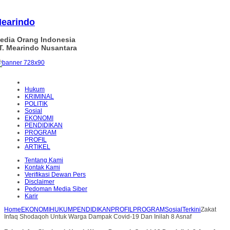
earindo
edia Orang Indonesia
T. Mearindo Nusantara
Hukum
KRIMINAL
POLITIK
Sosial
EKONOMI
PENDIDIKAN
PROGRAM
PROFIL
ARTIKEL
Tentang Kami
Kontak Kami
Verifikasi Dewan Pers
Disclaimer
Pedoman Media Siber
Karir
Home
EKONOMI
HUKUM
PENDIDIKAN
PROFIL
PROGRAM
Sosial
Terkini
Zakat
Infaq Shodaqoh Untuk Warga Dampak Covid-19 Dan Inilah 8 Asnaf