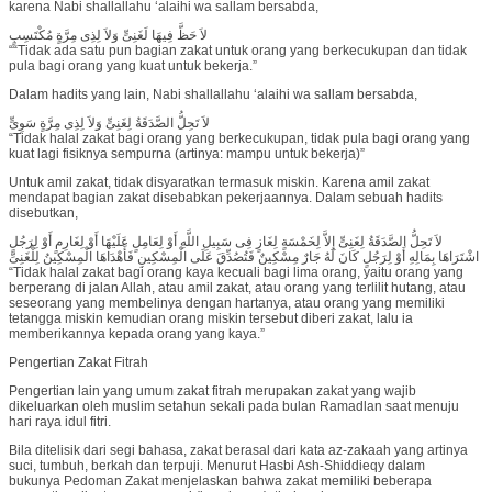
karena Nabi shallallahu ‘alaihi wa sallam bersabda,
لاَ حَظَّ فِيهَا لَغَنِىٍّ وَلاَ لِذِى مِرَّةٍ مُكْتَسِبٍ
““Tidak ada satu pun bagian zakat untuk orang yang berkecukupan dan tidak
pula bagi orang yang kuat untuk bekerja.”
Dalam hadits yang lain, Nabi shallallahu ‘alaihi wa sallam bersabda,
لاَ تَحِلُّ الصَّدَقَةُ لِغَنِىٍّ وَلاَ لِذِى مِرَّةٍ سَوِىٍّ
“Tidak halal zakat bagi orang yang berkecukupan, tidak pula bagi orang yang
kuat lagi fisiknya sempurna (artinya: mampu untuk bekerja)”
Untuk amil zakat, tidak disyaratkan termasuk miskin. Karena amil zakat
mendapat bagian zakat disebabkan pekerjaannya. Dalam sebuah hadits
disebutkan,
لاَ تَحِلُّ الصَّدَقَةُ لِغَنِىٍّ إِلاَّ لِخَمْسَةٍ لِغَازٍ فِى سَبِيلِ اللَّهِ أَوْ لِعَامِلٍ عَلَيْهَا أَوْ لِغَارِمٍ أَوْ لِرَجُلٍ
اشْتَرَاهَا بِمَالِهِ أَوْ لِرَجُلٍ كَانَ لَهُ جَارٌ مِسْكِينٌ فَتُصُدِّقَ عَلَى الْمِسْكِينِ فَأَهْدَاهَا الْمِسْكِينُ لِلْغَنِىِّ
“Tidak halal zakat bagi orang kaya kecuali bagi lima orang, yaitu orang yang
berperang di jalan Allah, atau amil zakat, atau orang yang terlilit hutang, atau
seseorang yang membelinya dengan hartanya, atau orang yang memiliki
tetangga miskin kemudian orang miskin tersebut diberi zakat, lalu ia
memberikannya kepada orang yang kaya.”
Pengertian Zakat Fitrah
Pengertian lain yang umum zakat fitrah merupakan zakat yang wajib
dikeluarkan oleh muslim setahun sekali pada bulan Ramadlan saat menuju
hari raya idul fitri.
Bila ditelisik dari segi bahasa, zakat berasal dari kata az-zakaah yang artinya
suci, tumbuh, berkah dan terpuji. Menurut Hasbi Ash-Shiddieqy dalam
bukunya Pedoman Zakat menjelaskan bahwa zakat memiliki beberapa