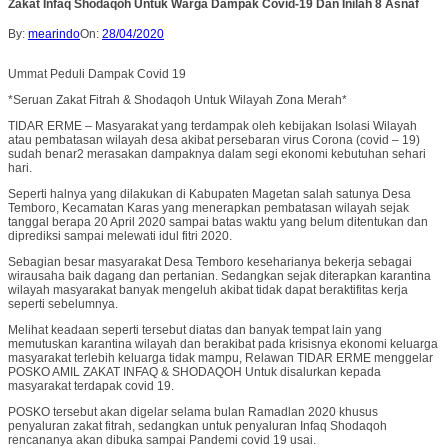
Zakat Infaq Shodaqoh Untuk Warga Dampak Covid-19 Dan Inilah 8 Asnaf
By:
mearindo
On:
28/04/2020
Ummat Peduli Dampak Covid 19
*Seruan Zakat Fitrah & Shodaqoh Untuk Wilayah Zona Merah*
TIDAR ERME – Masyarakat yang terdampak oleh kebijakan Isolasi Wilayah
atau pembatasan wilayah desa akibat persebaran virus Corona (covid – 19)
sudah benar2 merasakan dampaknya dalam segi ekonomi kebutuhan sehari
hari.
Seperti halnya yang dilakukan di Kabupaten Magetan salah satunya Desa
Temboro, Kecamatan Karas yang menerapkan pembatasan wilayah sejak
tanggal berapa 20 April 2020 sampai batas waktu yang belum ditentukan dan
diprediksi sampai melewati idul fitri 2020.
Sebagian besar masyarakat Desa Temboro keseharianya bekerja sebagai
wirausaha baik dagang dan pertanian. Sedangkan sejak diterapkan karantina
wilayah masyarakat banyak mengeluh akibat tidak dapat beraktifitas kerja
seperti sebelumnya.
Melihat keadaan seperti tersebut diatas dan banyak tempat lain yang
memutuskan karantina wilayah dan berakibat pada krisisnya ekonomi keluarga
masyarakat terlebih keluarga tidak mampu, Relawan TIDAR ERME menggelar
POSKO AMIL ZAKAT INFAQ & SHODAQOH Untuk disalurkan kepada
masyarakat terdapak covid 19.
POSKO tersebut akan digelar selama bulan Ramadlan 2020 khusus
penyaluran zakat fitrah, sedangkan untuk penyaluran Infaq Shodaqoh
rencananya akan dibuka sampai Pandemi covid 19 usai.