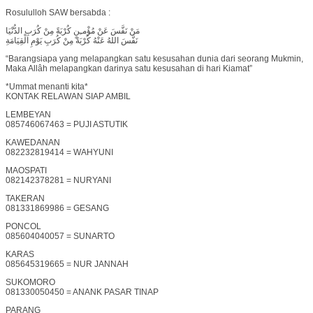
Rosululloh SAW bersabda :
مَنْ نَفَّسَ عَنْ مُؤْمـِنٍ كُرْبَةً مِنْ كُرَبِ الدُّنْيَا
نَفَّسَ اللهُ عَنْهُ كُرْبَةً مِنْ كُرَبِ يَوْمِ الْقِيَامَةِ
“Barangsiapa yang melapangkan satu kesusahan dunia dari seorang Mukmin,
Maka Allâh melapangkan darinya satu kesusahan di hari Kiamat”
*Ummat menanti kita*
KONTAK RELAWAN SIAP AMBIL
LEMBEYAN
085746067463 = PUJI ASTUTIK
KAWEDANAN
082232819414 = WAHYUNI
MAOSPATI
082142378281 = NURYANI
TAKERAN
081331869986 = GESANG
PONCOL
085604040057 = SUNARTO
KARAS
085645319665 = NUR JANNAH
SUKOMORO
081330050450 = ANANK PASAR TINAP
PARANG