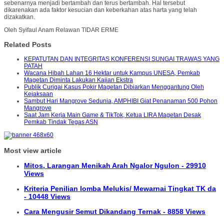
sebenarnya menjadi bertambah dan terus bertambah. Hal tersebut
dikarenakan ada faktor kesucian dan keberkahan atas harta yang telah
dizakatkan.
Oleh Syifaul Anam Relawan TIDAR ERME
Related Posts
KEPATUTAN DAN INTEGRITAS KONFERENSI SUNGAI TRAWAS YANG
PATAH
Wacana Hibah Lahan 16 Hektar untuk Kampus UNESA, Pemkab
Magetan Diminta Lakukan Kajian Ekstra
Publik Curigai Kasus Pokir Magetan Dibiarkan Menggantung Oleh
Kejaksaan
Sambut Hari Mangrove Sedunia, AMPHIBI Giat Penanaman 500 Pohon
Mangrove
Saat Jam Kerja Main Game & TikTok, Ketua LIRA Magetan Desak
Pemkab Tindak Tegas ASN
Most view article
Mitos, Larangan Menikah Arah Ngalor Ngulon - 29910
Views
Kriteria Penilian lomba Melukis/ Mewarnai Tingkat TK da
- 10448 Views
Cara Mengusir Semut Dikandang Ternak - 8858 Views