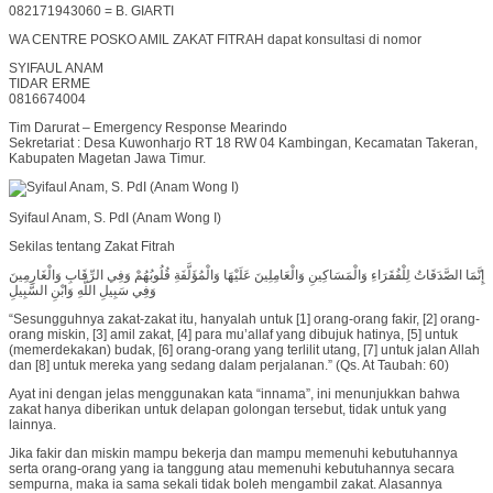
082171943060 = B. GIARTI
WA CENTRE POSKO AMIL ZAKAT FITRAH dapat konsultasi di nomor
SYIFAUL ANAM
TIDAR ERME
0816674004
Tim Darurat – Emergency Response Mearindo
Sekretariat : Desa Kuwonharjo RT 18 RW 04 Kambingan, Kecamatan Takeran,
Kabupaten Magetan Jawa Timur.
Syifaul Anam, S. PdI (Anam Wong I)
Sekilas tentang Zakat Fitrah
إِنَّمَا الصَّدَقَاتُ لِلْفُقَرَاءِ وَالْمَسَاكِينِ وَالْعَامِلِينَ عَلَيْهَا وَالْمُؤَلَّفَةِ قُلُوبُهُمْ وَفِي الرِّقَابِ وَالْغَارِمِينَ
وَفِي سَبِيلِ اللَّهِ وَابْنِ السَّبِيلِ
“Sesungguhnya zakat-zakat itu, hanyalah untuk [1] orang-orang fakir, [2] orang-
orang miskin, [3] amil zakat, [4] para mu’allaf yang dibujuk hatinya, [5] untuk
(memerdekakan) budak, [6] orang-orang yang terlilit utang, [7] untuk jalan Allah
dan [8] untuk mereka yang sedang dalam perjalanan.” (Qs. At Taubah: 60)
Ayat ini dengan jelas menggunakan kata “innama”, ini menunjukkan bahwa
zakat hanya diberikan untuk delapan golongan tersebut, tidak untuk yang
lainnya.
Jika fakir dan miskin mampu bekerja dan mampu memenuhi kebutuhannya
serta orang-orang yang ia tanggung atau memenuhi kebutuhannya secara
sempurna, maka ia sama sekali tidak boleh mengambil zakat. Alasannya