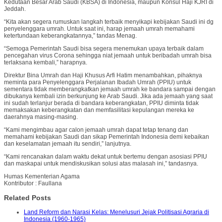
Kedutaan Besar Arab Saudi (KBSA) di Indonesia, maupun Konsul Haji KJRI di
Jeddah.
“Kita akan segera rumuskan langkah terbaik menyikapi kebijakan Saudi ini dg
penyelenggara umrah. Untuk saat ini, harap jemaah umrah memahami
ketertundaan keberangkatannya,” tandas Menag.
“Semoga Pemerintah Saudi bisa segera menemukan upaya terbaik dalam
pencegahan virus Corona sehingga niat jemaah untuk beribadah umrah bisa
terlaksana kembali,” harapnya.
Direktur Bina Umrah dan Haji Khusus Arfi Hatim menambahkan, pihaknya
meminta para Penyelenggara Perjalanan Ibadah Umrah (PPIU) untuk
sementara tidak memberangkatkan jemaah umrah ke bandara sampai dengan
dibukanya kembali izin berkunjung ke Arab Saudi. Jika ada jemaah yang saat
ini sudah terlanjur berada di bandara keberangkatan, PPIU diminta tidak
memaksakan keberangkatan dan memfasilitasi kepulangan mereka ke
daerahnya masing-masing.
“Kami mengimbau agar calon jemaah umrah dapat tetap tenang dan
memahami kebijakan Saudi dan sikap Pemerintah Indonesia demi kebaikan
dan keselamatan jemaah itu sendiri,” lanjutnya.
“Kami rencanakan dalam waktu dekat untuk bertemu dengan asosiasi PPIU
dan maskapai untuk mendiskusikan solusi atas malasah ini,” tandasnya.
Humas Kementerian Agama
Kontributor : Faullana
Related Posts
Land Reform dan Narasi Kelas: Menelusuri Jejak Politisasi Agraria di
Indonesia (1960-1965)