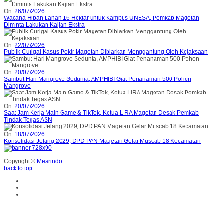
On:
26/07/2026
Wacana Hibah Lahan 16 Hektar untuk Kampus UNESA, Pemkab Magetan
Diminta Lakukan Kajian Ekstra
On:
22/07/2026
Publik Curigai Kasus Pokir Magetan Dibiarkan Menggantung Oleh Kejaksaan
On:
20/07/2026
Sambut Hari Mangrove Sedunia, AMPHIBI Giat Penanaman 500 Pohon
Mangrove
On:
20/07/2026
Saat Jam Kerja Main Game & TikTok, Ketua LIRA Magetan Desak Pemkab
Tindak Tegas ASN
On:
18/07/2026
Konsolidasi Jelang 2029, DPD PAN Magetan Gelar Muscab 18 Kecamatan
Copyright ©
Mearindo
back to top