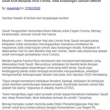
Saudi Arab Waspada Virus Corona. Tolak Kedatangan Jamaah UMROH
By:
mearindo
On:
27/02/2020
Gambar ibadah di ka’bah dari bergabagai sumber
Saudi Tangguhkan Sementara Akses Masuk untuk Cegah Corona, Menag:
Keselamatan Jemaah Umrah Hal Utama
Mearindo.com – Kementerian Haji dan Umrah Arab Saudi mengeluarkan
kebijakan untuk sementara menangguhkan masuknya wisatawan ke
negaranya, baik untuk tujuan umrah atau kunjungan wisata. Kebijakan ini
dikeluarkan hari ini oleh Menteri Haji dan Umrah. Salah satu alasannya adalah
untuk mencegah penyebaran virus Corona.
Menteri Agama Fachrul Razi memahami dan menghormati kebijakan yang
dikeluarkan Arab Saudi. Menurutnya, kebijakan itu diambil tentu dengan
mempertimbangkan kepentingan umat yang lebih besar. Saudi juga
bertanggung jawab untuk menjaga kesehatan masyarakatnya, sekaligus
mengamankan kelangsungan ibadah haji pada Juni-Agustus 2020 mendatang.
“Saya sangat memahami kebijakan tersebut. Apalagi, kebijakan itu bertujuan
untuk memberi perlindungan kepada jemaah. Kesehatan jemaah umrah kita
adalah hal utama,” tegasnya di Jakarta, Kamis (27/02).
“Kami mengimbau agar calon jemaah umrah dapat memahami kebijakan Saudi
dan sikap Pemerintah, demi kebaikan jemaah itu sendiri,” lanjutnya.
Menag mengaku sudah meminta pada Dirjen Penyelenggaraan Haji dan
Umrah untuk terus berkoordinasi dengan Kementerian Luar Negeri RI,