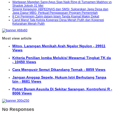
Wartawan Magetan Sang Agus Siap Naik Ring di Turnamen Mabhox vs
Shadok Jotosh 31 Mei
Sinergi Kejagung, ABPEDNAS dan SMSI, Sukseskan Jaga Desa dan
Jaga Dapur MBG, Perkuat Pengawasan Program Pemerintah
8 Ciri Pemimpin Zalim dalam Islam Tanda Kiamat Makin Dekat
Carut Marut Tata Kelola Koperasi Desa Merah Putih dan Koperasi
Kelurahan Merah Putih
Most view article
Mitos, Larangan Menikah Arah Ngalor Ngulon - 29911
Views
Kriteria Penilian lomba Melukis/ Mewarnai Tingkat TK da
- 10450 Views
Cara Mengusir Semut Dikandang Ternak - 8859 Views
Jangan Anggap Sepele, Hukum Istri Berhutang Tanpa
Izin - 8681 Views
Potret Buram Asusila Di Sekitar Sarangan, Kontrofersi R -
8006 Views
No Responses