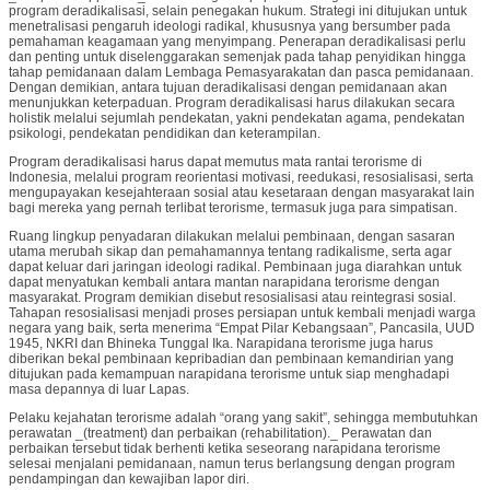
program deradikalisasi, selain penegakan hukum. Strategi ini ditujukan untuk
menetralisasi pengaruh ideologi radikal, khususnya yang bersumber pada
pemahaman keagamaan yang menyimpang. Penerapan deradikalisasi perlu
dan penting untuk diselenggarakan semenjak pada tahap penyidikan hingga
tahap pemidanaan dalam Lembaga Pemasyarakatan dan pasca pemidanaan.
Dengan demikian, antara tujuan deradikalisasi dengan pemidanaan akan
menunjukkan keterpaduan. Program deradikalisasi harus dilakukan secara
holistik melalui sejumlah pendekatan, yakni pendekatan agama, pendekatan
psikologi, pendekatan pendidikan dan keterampilan.
Program deradikalisasi harus dapat memutus mata rantai terorisme di
Indonesia, melalui program reorientasi motivasi, reedukasi, resosialisasi, serta
mengupayakan kesejahteraan sosial atau kesetaraan dengan masyarakat lain
bagi mereka yang pernah terlibat terorisme, termasuk juga para simpatisan.
Ruang lingkup penyadaran dilakukan melalui pembinaan, dengan sasaran
utama merubah sikap dan pemahamannya tentang radikalisme, serta agar
dapat keluar dari jaringan ideologi radikal. Pembinaan juga diarahkan untuk
dapat menyatukan kembali antara mantan narapidana terorisme dengan
masyarakat. Program demikian disebut resosialisasi atau reintegrasi sosial.
Tahapan resosialisasi menjadi proses persiapan untuk kembali menjadi warga
negara yang baik, serta menerima “Empat Pilar Kebangsaan”, Pancasila, UUD
1945, NKRI dan Bhineka Tunggal Ika. Narapidana terorisme juga harus
diberikan bekal pembinaan kepribadian dan pembinaan kemandirian yang
ditujukan pada kemampuan narapidana terorisme untuk siap menghadapi
masa depannya di luar Lapas.
Pelaku kejahatan terorisme adalah “orang yang sakit”, sehingga membutuhkan
perawatan _(treatment) dan perbaikan (rehabilitation)._ Perawatan dan
perbaikan tersebut tidak berhenti ketika seseorang narapidana terorisme
selesai menjalani pemidanaan, namun terus berlangsung dengan program
pendampingan dan kewajiban lapor diri.