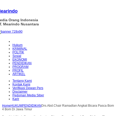
earindo
edia Orang Indonesia
T. Mearindo Nusantara
Hukum
KRIMINAL
POLITIK
Sosial
EKONOMI
PENDIDIKAN
PROGRAM
PROFIL
ARTIKEL
Tentang Kami
Kontak Kami
Verifikasi Dewan Pers
Disclaimer
Pedoman Media Siber
Karir
Home
HUKUM
PENDIDIKAN
Drs.Abd.Chair Ramadlan Angkat Bicara Pasca Bom
4 Bom Di Jawa Timur