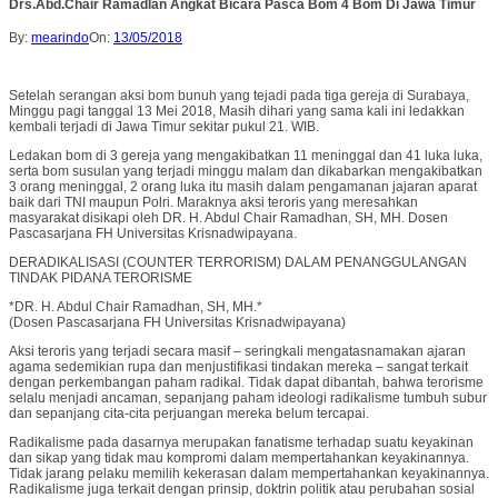
Drs.Abd.Chair Ramadlan Angkat Bicara Pasca Bom 4 Bom Di Jawa Timur
By:
mearindo
On:
13/05/2018
Setelah serangan aksi bom bunuh yang tejadi pada tiga gereja di Surabaya,
Minggu pagi tanggal 13 Mei 2018, Masih dihari yang sama kali ini ledakkan
kembali terjadi di Jawa Timur sekitar pukul 21. WIB.
Ledakan bom di 3 gereja yang mengakibatkan 11 meninggal dan 41 luka luka,
serta bom susulan yang terjadi minggu malam dan dikabarkan mengakibatkan
3 orang meninggal, 2 orang luka itu masih dalam pengamanan jajaran aparat
baik dari TNI maupun Polri. Maraknya aksi teroris yang meresahkan
masyarakat disikapi oleh DR. H. Abdul Chair Ramadhan, SH, MH. Dosen
Pascasarjana FH Universitas Krisnadwipayana.
DERADIKALISASI (COUNTER TERRORISM) DALAM PENANGGULANGAN
TINDAK PIDANA TERORISME
*DR. H. Abdul Chair Ramadhan, SH, MH.*
(Dosen Pascasarjana FH Universitas Krisnadwipayana)
Aksi teroris yang terjadi secara masif – seringkali mengatasnamakan ajaran
agama sedemikian rupa dan menjustifikasi tindakan mereka – sangat terkait
dengan perkembangan paham radikal. Tidak dapat dibantah, bahwa terorisme
selalu menjadi ancaman, sepanjang paham ideologi radikalisme tumbuh subur
dan sepanjang cita-cita perjuangan mereka belum tercapai.
Radikalisme pada dasarnya merupakan fanatisme terhadap suatu keyakinan
dan sikap yang tidak mau kompromi dalam mempertahankan keyakinannya.
Tidak jarang pelaku memilih kekerasan dalam mempertahankan keyakinannya.
Radikalisme juga terkait dengan prinsip, doktrin politik atau perubahan sosial