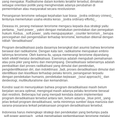
yang mengakar. Radikalisme dalam konteks terakhir tersebut, dimaknai
sebagai orientasi politik yang menghendaki adanya perubahan di
pemerintahan atau masyarakat secara revolusioner.
Penanganan terorisme sebagai kejahatan luar biasa _(extra ordinary crimes)_
tentunya memerlukan usaha ekstra keras _(extra ordinary efforts)_.
Dewasa ini, perang melawan terorisme mengacu kepada dua strategi yaitu:
pertama, _hard power_, yakni dengan melakukan penindakan dan penegakan
hukum. Kedua, _soft power_ yaitu mengupayakan _counter terrorism_, berupa
pencegahan dan pengendalian terhadap terorisme, kemudian dikenal dengan
istilah “deradikalisasi”.
Program deradikalisasi pada dasarnya berangkat dari asumsi bahwa terorisme
berawal dari radikalisme. Dengan kata lain, radikalisme merupakan embrio
lahirnya terorisme. Oleh karena itu, upaya memerangi terorisme dipandang
lebih efektif melalui deradikalisasi. Esensinya adalah mengubah pemahaman
atau pola pikir yang keliru dan menyimpang. Deradikalisasi sebenarnya adalah
pembalikan dari proses radikalisasi yang dimulai dari perekrutan,
pengidentifikasian diri, dan indoktrinasi. Jadi, proses deradikalisasi dimulai dari
identifikasi dan klasifikasi terhadap pelaku teroris, penanganan terpadu
dengan pendekatan humanis, pendekatan kejiwaan _(soul approach)_ dan
deideologi, multikulturalisme dan kemandirian.
Kondisi saat ini menunjukkan bahwa program deradikalisasi masih belum
berjalan secara optimal, mengingat masih adanya pelaku terorisme berasal
dari residivis. Beberapa hal yang menjadi kendala dalam implementasi
program deradikalisasi tersebut antara lain, belum adanya _blue print_ yang
jelas terkait program deradikalisasi, serta minimnya sumber daya manusia dan
sarana-prasarana terkait pelaksanaan program deradikalisasi tersebut.
Indonesia harus melengkapi strategi dan pendekatan yang bertumpu pada
_soft power approach_ untuk menghadapi perkembangan terorisme melalui