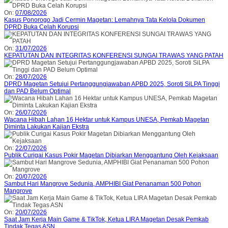
On:
07/08/2026
Kasus Ponorogo Jadi Cermin Magetan: Lemahnya Tata Kelola Dokumen
DPRD Buka Celah Korupsi
On:
31/07/2026
KEPATUTAN DAN INTEGRITAS KONFERENSI SUNGAI TRAWAS YANG PATAH
On:
28/07/2026
DPRD Magetan Setujui Pertanggungjawaban APBD 2025, Soroti SiLPA Tinggi
dan PAD Belum Optimal
On:
26/07/2026
Wacana Hibah Lahan 16 Hektar untuk Kampus UNESA, Pemkab Magetan
Diminta Lakukan Kajian Ekstra
On:
22/07/2026
Publik Curigai Kasus Pokir Magetan Dibiarkan Menggantung Oleh Kejaksaan
On:
20/07/2026
Sambut Hari Mangrove Sedunia, AMPHIBI Giat Penanaman 500 Pohon
Mangrove
On:
20/07/2026
Saat Jam Kerja Main Game & TikTok, Ketua LIRA Magetan Desak Pemkab
Tindak Tegas ASN