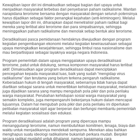
Kewajiban lapor diri ini dimaksudkan sebagai bagian dari upaya untuk
menjadikan masyarakat terbebas dari penyebaran paham radikalisme. Mantan
narapidana terorisme bersama dengan masyarakat dengan seluruh potensinya
harus dijadikan sebagai faktor penangkal kejahatan (anti-kriminogen). Melalui
kewajiban lapor diri ini, diharapkan dapat menetralisir paham radikal bagi
mereka yang terlibat aksi terorisme dan para simpatisannya, sehingga
meninggalkan paham radikalisme dan menolak setiap bentuk aksi terorisme.
Deradikalisasi pasca pemidanaan hendaknya diwujudkan dengan program
kegiatan pengembangan ekonomi melalui kegiatan kewirausahaan sebagai
upaya meningkatkan kesejahteraan, sehingga timbul rasa nasionalisme dan
mau berpartisipasi sebagai layaknya warga negara Indonesia.
Program pemerintah dalam upaya menggalakan upaya deradikalisasi
terorisme, patut untuk didukung, semua komponen masyarakat harus terlibat
aktif. Dimaksudkan agar program deradikalisasi dapat menciptakan
pencegahan kepada masyarakat luas, baik yang sudah “mengidap virus
radikalisme” dan terutama yang belum terkena pengaruh radikalisme.
Keberadaan hukum di tengah masyarakat, sebenarnya tidak hanya dapat
diartikan sebagai sarana untuk menertibkan kehidupan masyarakat, melainkan
juga dijadikan sarana yang mampu mengubah pola pikir dan pola perilaku
warga masyarakat. Perubahan kehidupan sosial warga masyarakat yang
semakin kompleks, juga mempengaruhi bekerjanya hukum dalam mencapai
tujuannya. Dalam hal mengubah pola pikir dan pola perilaku ini diperlukan
pelibatan masyarakat sipil agar berperan dan berfungsi membantu pemerintah
melalui kegiatan sosialisasi dan edukasi.
Program deradikalisasi adalah program yang dipercaya mampu
menanggulangi terorisme, namun membutuhkan komitmen, tenaga, biaya dan
waktu untuk menjadikannya mendekati sempurna. Menekan atau bahkan
menghapus suatu ideologi radikalisme bukanlah perkara mudah. Berpikir
secara radikal mustahil untuk dihalangi, namun bagaimana cara