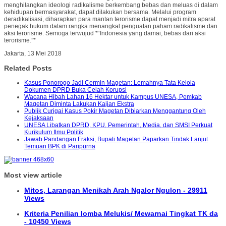
menghilangkan ideologi radikalisme berkembang bebas dan meluas di dalam
kehidupan bermasyarakat, dapat dilakukan bersama. Melalui program
deradikalisasi, diharapkan para mantan terorisme dapat menjadi mitra aparat
penegak hukum dalam rangka menangkal penguatan paham radikalisme dan
aksi terorisme. Semoga terwujud *“Indonesia yang damai, bebas dari aksi
terorisme.”*
Jakarta, 13 Mei 2018
Related Posts
Kasus Ponorogo Jadi Cermin Magetan: Lemahnya Tata Kelola
Dokumen DPRD Buka Celah Korupsi
Wacana Hibah Lahan 16 Hektar untuk Kampus UNESA, Pemkab
Magetan Diminta Lakukan Kajian Ekstra
Publik Curigai Kasus Pokir Magetan Dibiarkan Menggantung Oleh
Kejaksaan
UNESA Libatkan DPRD, KPU, Pemerintah, Media, dan SMSI Perkuat
Kurikulum Ilmu Politik
Jawab Pandangan Fraksi, Bupati Magetan Paparkan Tindak Lanjut
Temuan BPK di Paripurna
Most view article
Mitos, Larangan Menikah Arah Ngalor Ngulon - 29911
Views
Kriteria Penilian lomba Melukis/ Mewarnai Tingkat TK da
- 10450 Views