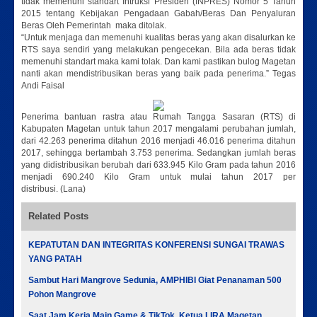
tidak memenuhi standart Intruksi Presiden (INPRES) Nomor 5 Tahun
2015 tentang Kebijakan Pengadaan Gabah/Beras Dan Penyaluran
Beras Oleh Pemerintah maka ditolak.
“Untuk menjaga dan memenuhi kualitas beras yang akan disalurkan ke
RTS saya sendiri yang melakukan pengecekan. Bila ada beras tidak
memenuhi standart maka kami tolak. Dan kami pastikan bulog Magetan
nanti akan mendistribusikan beras yang baik pada penerima.” Tegas
Andi Faisal
Penerima bantuan rastra atau Rumah Tangga Sasaran (RTS) di
Kabupaten Magetan untuk tahun 2017 mengalami perubahan jumlah,
dari 42.263 penerima ditahun 2016 menjadi 46.016 penerima ditahun
2017, sehingga bertambah 3.753 penerima. Sedangkan jumlah beras
yang didistribusikan berubah dari 633.945 Kilo Gram pada tahun 2016
menjadi 690.240 Kilo Gram untuk mulai tahun 2017 per
distribusi. (Lana)
Related Posts
KEPATUTAN DAN INTEGRITAS KONFERENSI SUNGAI TRAWAS
YANG PATAH
Sambut Hari Mangrove Sedunia, AMPHIBI Giat Penanaman 500
Pohon Mangrove
Saat Jam Kerja Main Game & TikTok, Ketua LIRA Magetan