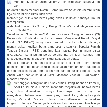
Mearindo-Magetan-Jatim. Molornya pendistribusian Beras Miskin
yang
berganti naman menjadi Rastra (Beras Rakyat Sejahtera) hampir lebih
tiga bulan ini dipastikan tidak akan
mempengaruhi kualitas beras yang akan disalurkan nantinya. Hal ini
disampaikan
oleh Andi Faisal Ka.Gudang Bulog Gulun-Maospati-Magetan-Jawa
Timur. (03/04/2017)
Sebelumnya, Sifaul Anam,S.PdI ketua Ormas Orang Indonesia (OI)
Bersatu dan Kordinator Lembaga Barisan Masyarakat Peduli Rakyat
Miskin (BAMPRAM) mengatakan kepada media bahwa pihaknya
menyangsikan kualitas beras yang akan disalurkan kepada Rumah
Tangga Sasaran (RTS) penerima jatah rastra. Hal ini menurutnya
dikarenakan penimbunan beras selama hampir lebih seratus hari
tersebut dapat mempengaruhi kadar kandungan beras.
“Beras itu bukan emas, jadi secara logika penimbunan beras tanpa
perlakuan dan pengolahan kusus maka akan mengundang kutu beras
dan ini jelas merusak beras serta mengurangi kualitas beras .” Kata
Anam yang berkantor di Jl.Raya Maospati-Magetan, Sugihwaras,
Maospati tersebut
Menanggapi keraguan dari pihak ormas Orang Indonesia Bersatu,
Andi Faisal melalui media mearindo meyakinkan bahwa beras
yang akan disalurkan nantinya kualitasnya tetap terjaga. Ia
mengatakan bahwa setiap beras yang masuk ke gudang bulog di
Gulun, Maospati, Magetan Jawa Timur dilakukan pengecekan
langsung olehnya, Sehingga bila ditemukan beras yang kualitasnya