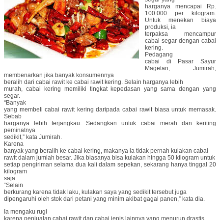
harganya mencapai Rp.
100.000 per kilogram.
Untuk menekan biaya
produksi, ia
terpaksa mencampur
cabai segar dengan cabai
kering.
Pedagang
cabai di Pasar Sayur
Magetan, Jumirah,
membenarkan jika banyak konsumennya
beralih dari cabai rawit ke cabai rawit kering. Selain harganya lebih
murah, cabai kering memiliki tingkat kepedasan yang sama dengan yang
segar.
“Banyak
yang membeli cabai rawit kering daripada cabai rawit biasa untuk memasak.
Sebab
harganya lebih terjangkau. Sedangkan untuk cabai merah dan keriting
peminatnya
sedikit,” kata Jumirah.
Karena
banyak yang beralih ke cabai kering, makanya ia tidak pernah kulakan cabai
rawit dalam jumlah besar. Jika biasanya bisa kulakan hingga 50 kilogram untuk
setiap pengiriman selama dua kali dalam sepekan, sekarang hanya tinggal 20
kilogram
saja.
“Selain
berkurang karena tidak laku, kulakan saya yang sedikit tersebut juga
dipengaruhi oleh stok dari petani yang minim akibat gagal panen,” kata dia.
Ia mengaku rugi
karena penjualan cabai rawit dan cabai jenis lainnya yang menurun drastis