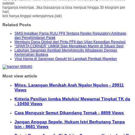
setelah
harganya melonjak. Jika biasaanya ia bisa menjual hingga 30 kilogram per
hari,
kini hanya tinggal setengahnya.(lak)
Related Posts
SMSI Ingatkan Panja RUU PFII Tentang Resiko Regulatory Arbitrage
dan Penghindaran Pajak
Memburu Dana Global dari Pintu PFII dan Ujian Kepastian Regulasi
“SPARTA CORNER” UMKM Siap Menaikkan Margin di Situasi Sepi
Labuhan Sarangan Kembali Menghipnotis Wisatawan Dengan
Kemeriahan Budaya
Viral Harga di Sarangan Gepuk! Ini Langkah Pemkab Magetan
Most view article
Mitos, Larangan Menikah Arah Ngalor Ngulon - 29911
Views
Kriteria Penilian lomba Melukis/ Mewarnai Tingkat TK da
- 10450 Views
Cara Mengusir Semut Dikandang Ternak - 8859 Views
Jangan Anggap Sepele, Hukum Istri Berhutang Tanpa
Izin - 8681 Views