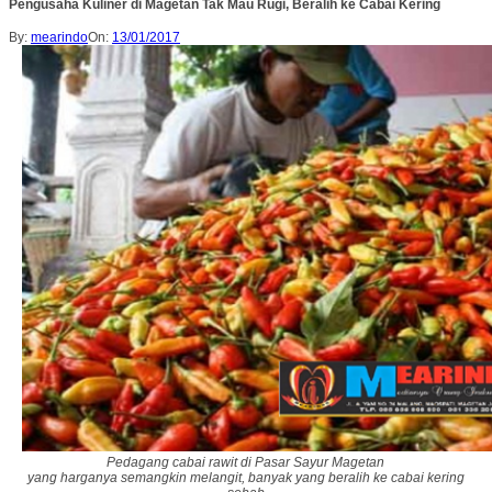
Pengusaha Kuliner di Magetan Tak Mau Rugi, Beralih ke Cabai Kering
By:
mearindo
On:
13/01/2017
Pedagang cabai rawit di Pasar Sayur Magetan
yang harganya semangkin melangit, banyak yang beralih ke cabai kering