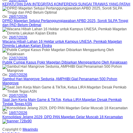
On:
31/07/2026
KEPATUTAN DAN INTEGRITAS KONFERENSI SUNGAI TRAWAS YANG PATAH
On:
28/07/2026
DPRD Magetan Setujui Pertanggungjawaban APBD 2025, Soroti SiLPA Tinggi
dan PAD Belum Optimal
On:
26/07/2026
Wacana Hibah Lahan 16 Hektar untuk Kampus UNESA, Pemkab Magetan
Diminta Lakukan Kajian Ekstra
On:
22/07/2026
Publik Curigai Kasus Pokir Magetan Dibiarkan Menggantung Oleh Kejaksaan
On:
20/07/2026
Sambut Hari Mangrove Sedunia, AMPHIBI Giat Penanaman 500 Pohon
Mangrove
On:
20/07/2026
Saat Jam Kerja Main Game & TikTok, Ketua LIRA Magetan Desak Pemkab
Tindak Tegas ASN
On:
18/07/2026
Konsolidasi Jelang 2029, DPD PAN Magetan Gelar Muscab 18 Kecamatan
Copyright ©
Mearindo