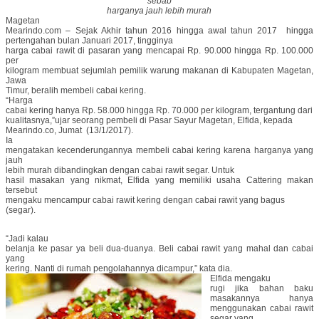
sebab
harganya jauh lebih murah
Magetan
Mearindo.com – Sejak Akhir tahun 2016 hingga awal tahun 2017 hingga
pertengahan bulan Januari 2017, tingginya
harga cabai rawit di pasaran yang mencapai Rp. 90.000 hingga Rp. 100.000
per
kilogram membuat sejumlah pemilik warung makanan di Kabupaten Magetan,
Jawa
Timur, beralih membeli cabai kering.
“Harga
cabai kering hanya Rp. 58.000 hingga Rp. 70.000 per kilogram, tergantung dari
kualitasnya,”ujar seorang pembeli di Pasar Sayur Magetan, Elfida, kepada
Mearindo.co, Jumat (13/1/2017).
Ia
mengatakan kecenderungannya membeli cabai kering karena harganya yang
jauh
lebih murah dibandingkan dengan cabai rawit segar. Untuk
hasil masakan yang nikmat, Elfida yang memiliki usaha Cattering makan
tersebut
mengaku mencampur cabai rawit kering dengan cabai rawit yang bagus
(segar).
“Jadi kalau
belanja ke pasar ya beli dua-duanya. Beli cabai rawit yang mahal dan cabai
yang
kering. Nanti di rumah pengolahannya dicampur,” kata dia.
Elfida mengaku
rugi jika bahan baku
masakannya hanya
menggunakan cabai rawit
segar yang