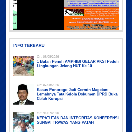
8
PicsArt_03-12-12.53.38
INFO TERBARU
On:
08/08/2026
1 Bulan Penuh AMPHIBI GELAR AKSI Peduli
Lingkungan Jelang HUT Ke 10
On:
07/08/2026
Kasus Ponorogo Jadi Cermin Magetan:
Picsart_23-04-10_00-36-15-097
Picsart_23-04-12_12-24-51-034
Picsart_23-04-12_11-55-35-604
IMG_20230730_152959
IMG-20191006-WA0043
Lemahnya Tata Kelola Dokumen DPRD Buka
Celah Korupsi
On:
31/07/2026
KEPATUTAN DAN INTEGRITAS KONFERENSI
SUNGAI TRAWAS YANG PATAH