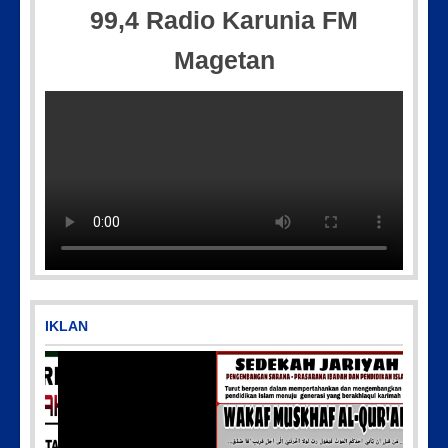
99,4 Radio Karunia FM
Magetan
Picsart_23-04-10_00-36-15-097
IMG-20250501-WA0005
IKLAN