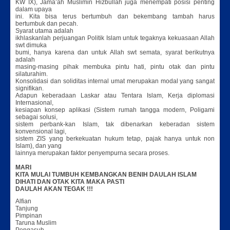
KW IX), Jama’ah Muslimin Hizbullah juga menempati posisi penting
dalam upaya
ini. Kita bisa terus bertumbuh dan bekembang tambah harus
bertumbuk dan pecah.
Syarat utama adalah
ikhlaskanlah perjuangan Politik Islam untuk tegaknya kekuasaan Allah
swt dimuka
bumi, hanya karena dan untuk Allah swt semata, syarat berikutnya
adalah
masing-masing pihak membuka pintu hati, pintu otak dan pintu
silaturahim.
Konsolidasi dan soliditas internal umat merupakan modal yang sangat
signifikan.
Adapun keberadaan Laskar atau Tentara Islam, Kerja diplomasi
Internasional,
kesiapan konsep aplikasi (Sistem rumah tangga modern, Poligami
sebagai solusi,
sistem perbank-kan Islam, tak dibenarkan keberadan sistem
konvensional lagi,
sistem ZIS yang berkekuatan hukum tetap, pajak hanya untuk non
Islam), dan yang
lainnya merupakan faktor penyempurna secara proses.
MARI
KITA MULAI TUMBUH KEMBANGKAN BENIH DAULAH ISLAM
DIHATI DAN OTAK KITA MAKA PASTI
DAULAH AKAN TEGAK !!!
Alfian
Tanjung
Pimpinan
Taruna Muslim