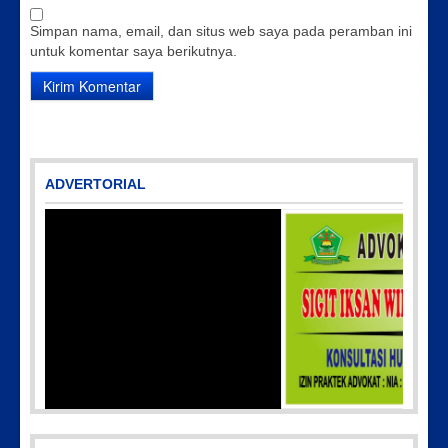
Simpan nama, email, dan situs web saya pada peramban ini
untuk komentar saya berikutnya.
ADVERTORIAL
2608
IMG-20170928-WA0071