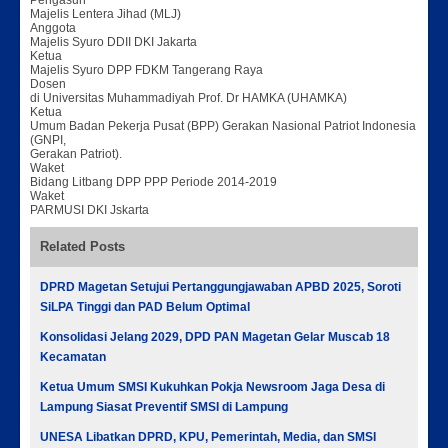
Pengasuh
Majelis Lentera Jihad (MLJ)
Anggota
Majelis Syuro DDII DKI Jakarta
Ketua
Majelis Syuro DPP FDKM Tangerang Raya
Dosen
di Universitas Muhammadiyah Prof. Dr HAMKA (UHAMKA)
Ketua
Umum Badan Pekerja Pusat (BPP) Gerakan Nasional Patriot Indonesia
(GNPI,
Gerakan Patriot).
Waket
Bidang Litbang DPP PPP Periode 2014-2019
Waket
PARMUSI DKI Jskarta
Related Posts
DPRD Magetan Setujui Pertanggungjawaban APBD 2025, Soroti
SiLPA Tinggi dan PAD Belum Optimal
Konsolidasi Jelang 2029, DPD PAN Magetan Gelar Muscab 18
Kecamatan
Ketua Umum SMSI Kukuhkan Pokja Newsroom Jaga Desa di
Lampung Siasat Preventif SMSI di Lampung
UNESA Libatkan DPRD, KPU, Pemerintah, Media, dan SMSI