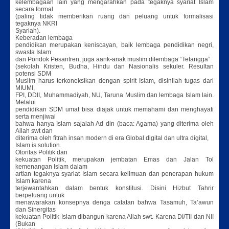
kelembagaan lain yang mengarahkan pada tegaknya syariat Islam
secara formal
(paling tidak memberikan ruang dan peluang untuk formalisasi
tegaknya NKRI
Syariah).
Keberadan lembaga
pendidikan merupakan keniscayan, baik lembaga pendidikan negri,
swasta Islam
dan Pondok Pesantren, juga aank-anak muslim dilembaga “Tetangga”
(sekolah Kristen, Budha, Hindu dan Nasionalis sekuler. Resultan
potensi SDM
Muslim harus terkoneksikan dengan spirit Islam, disinilah tugas dari
MIUMI,
FPI, DDII, Muhammadiyah, NU, Taruna Muslim dan lembaga Islam lain.
Melalui
pendidikan SDM umat bisa diajak untuk memahami dan menghayati
serta menjiwai
bahwa hanya Islam sajalah Ad din (baca: Agama) yang diterima oleh
Allah swt dan
diterima oleh fitrah insan modern di era Global digital dan ultra digital,
Islam is solution.
Otoritas Politik dan
kekuatan Politik, merupakan jembatan Emas dan Jalan Tol
kemenangan Islam dalam
artian tegaknya syariat Islam secara keilmuan dan penerapan hukum
Islam karena
terjewantahkan dalam bentuk konstitusi. Disini Hizbut Tahrir
berpeluang untuk
menawarakan konsepnya denga catatan bahwa Tasamuh, Ta’awun
dan Sinergitas
kekuatan Politik Islam dibangun karena Allah swt. Karena DI/TII dan NII
(Bukan