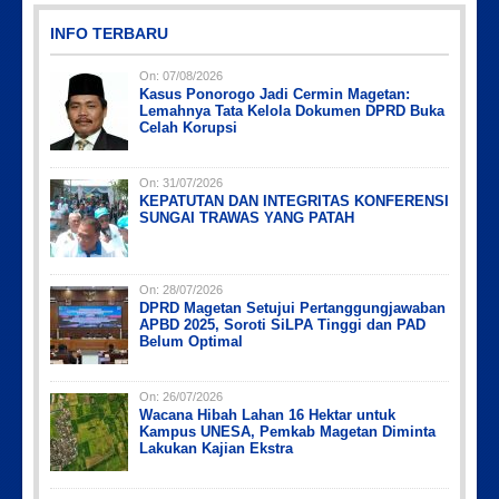
INFO TERBARU
On:
07/08/2026
Kasus Ponorogo Jadi Cermin Magetan:
Lemahnya Tata Kelola Dokumen DPRD Buka
Celah Korupsi
On:
31/07/2026
KEPATUTAN DAN INTEGRITAS KONFERENSI
Picsart_23-04-10_00-36-15-097
Picsart_23-04-12_12-24-51-034
IMG_20230730_152959
IMG-20191006-WA0043
PicsArt_03-12-12.53.38
SUNGAI TRAWAS YANG PATAH
On:
28/07/2026
DPRD Magetan Setujui Pertanggungjawaban
APBD 2025, Soroti SiLPA Tinggi dan PAD
Belum Optimal
On:
26/07/2026
Wacana Hibah Lahan 16 Hektar untuk
Kampus UNESA, Pemkab Magetan Diminta
Lakukan Kajian Ekstra