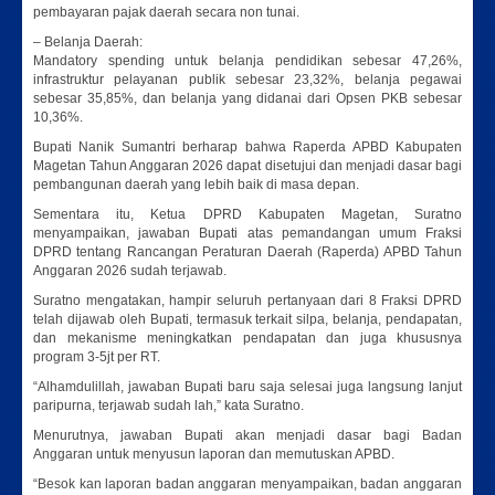
pembayaran pajak daerah secara non tunai.
– Belanja Daerah:
Mandatory spending untuk belanja pendidikan sebesar 47,26%,
infrastruktur pelayanan publik sebesar 23,32%, belanja pegawai
sebesar 35,85%, dan belanja yang didanai dari Opsen PKB sebesar
10,36%.
Bupati Nanik Sumantri berharap bahwa Raperda APBD Kabupaten
Magetan Tahun Anggaran 2026 dapat disetujui dan menjadi dasar bagi
pembangunan daerah yang lebih baik di masa depan.
Sementara itu, Ketua DPRD Kabupaten Magetan, Suratno
menyampaikan, jawaban Bupati atas pemandangan umum Fraksi
DPRD tentang Rancangan Peraturan Daerah (Raperda) APBD Tahun
Anggaran 2026 sudah terjawab.
Suratno mengatakan, hampir seluruh pertanyaan dari 8 Fraksi DPRD
telah dijawab oleh Bupati, termasuk terkait silpa, belanja, pendapatan,
dan mekanisme meningkatkan pendapatan dan juga khususnya
program 3-5jt per RT.
“Alhamdulillah, jawaban Bupati baru saja selesai juga langsung lanjut
paripurna, terjawab sudah lah,” kata Suratno.
Menurutnya, jawaban Bupati akan menjadi dasar bagi Badan
Anggaran untuk menyusun laporan dan memutuskan APBD.
“Besok kan laporan badan anggaran menyampaikan, badan anggaran