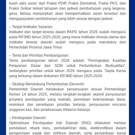
kasih atas saran dari Fraksi PDIP, Fraksi Demokrat, Fraksi PKS, dan
Fraksi Golkar terkait tahapan dan jadwal pembahasan yang tergesa-
gesa. Beliau menjanjikan akan memperhatikan saran tersebut dan
mengupayakan pembahasan yang lebih sesuai dengan jadwal.
– Target Indikator Sasaran:
Indikator dan target kinerja dalam RKPD tahun 2026 sudah mengacu
pada RPJMD tahun 2025-2029, yang mana indikator kinerja utama dan
indikator kinerja daerah sudah mengacu pada mandatory dari
Pemerintah Provinsi Jawa Timur.
– Tema dan Prioritas Pembangunan:
Tema pembangunan tahun 2026 adalah “Peningkatan Kualitas
Pelayanan Dasar dan SDM untuk Pertumbuhan Berkualitas”,
sedangkan prioritas untuk tahun 2026 mengacu pada ‘Sapta Karsa
yang tertuang dalam dokumen RPJMD tahun 2025-2029.
– Strategi Mendukung Pertumbuhan Ekonomi:
Pemerintah Daerah melakukan penyesuaian sesuai Permendagri
Nomor 14 tahun 2025, melalui langkah-langkah seperti penyusunan
proyeksi pendapatan yang realistis, pemetaan ketersediaan dana,
realokasi dan penetapan prioritas belanja, penyusunan rencana
anggaran kas, dan pelaksanaan efisiensi belanja.
– Pendapatan Daerah:
Optimalisasi Pendapatan Asli Daerah (PAD) dilakukan melalui
pendataan obyek baru, pemutakhiran data, elektronifikasi dalam
pengelolaan pajak dan retribusi daerah, serta penyediaan kanal