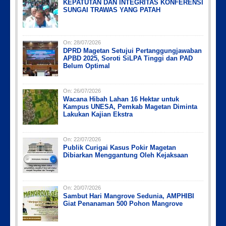
KEPATUTAN DAN INTEGRITAS KONFERENSI
Picsart_23-04-10_00-36-15-097
Picsart_23-04-12_12-24-51-034
Picsart_23-04-02_13-27-26-448
IMG_20230730_152959
PicsArt_03-12-12.53.38
SUNGAI TRAWAS YANG PATAH
On:
28/07/2026
DPRD Magetan Setujui Pertanggungjawaban
APBD 2025, Soroti SiLPA Tinggi dan PAD
Belum Optimal
On:
26/07/2026
Wacana Hibah Lahan 16 Hektar untuk
Kampus UNESA, Pemkab Magetan Diminta
Lakukan Kajian Ekstra
On:
22/07/2026
Publik Curigai Kasus Pokir Magetan
Dibiarkan Menggantung Oleh Kejaksaan
On:
20/07/2026
Sambut Hari Mangrove Sedunia, AMPHIBI
Giat Penanaman 500 Pohon Mangrove