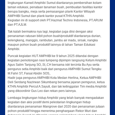
lingkungan Kanwil Amphibi Sumut diantaranya pembersihan kolam
taman edukasi, penataan tanaman buah, pembuatan fasilitas kantor
berupa bangku, meja serta pemasangan plank Kantor Wilayah
AMPHIBI Sumut dan plank kantor pusat KTHN Amphibi.
Kegiatan ini di support oleh PT.Hazmat Techno Indonesia, PT.ARUM
dan PT.AJLM.
Tak kalah bermakna nya lagi, kegiatan juga diisi dengan aksi
penanaman ratusan bibit pohon buah/produktif diantaranya durian,
kelengkeng, manggis, rambutan, jambu air madu, sirsak, nangka
maupun pohon buah produktif lainnya di lahan Taman Edukasi
Amphibi.
Puncak kegiatan HUT AMPHIBI ke 9 tahun 2025 ditandai dengan
kegiatan pemotongan nasi tumpeng dipimpin langsung Ketum Amphibi
Agus Salim Tanjung SO,.SI,.CH bersama istri tercinta Bu Ayu serta
pengurus setia Amphibi baik dari pengurus AMPHIBI Sumut Tengku
M.Fahri ST, Faisal Abidin SOS,.
Hadir juga pengurus AMPHIBI Kota Medan Herlina, Ketua AMPHIBI
Deli Serdang Nazirwan Sikumbang bersama jajaran pemgurus, ketua
KTHN Amphibi Percut A.Sayuti, dan tak ketinggalan Tim media Amphibi
yang dikoordinir Gus Leo dan rekan pers lainnya.
Lembaga lingkungan hidup Amphibi yang telah banyak mengadakan
kegiatan dan aksi positif demi pelestarian lingkungan hidup
diantaranya penanaman Mangrove dari 2020 dan penanaman jutaan
pohon produktif hingga menerima penghargaan Rekor Muri dan