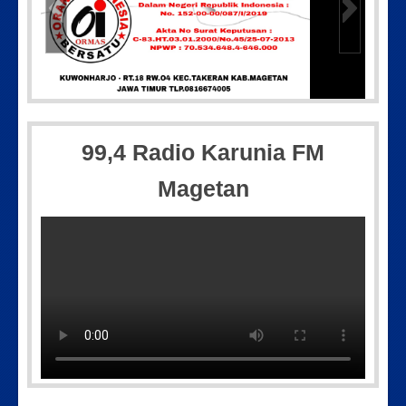
icsart_23-04-12_11-55-35-604
IMG_2018
99,4 Radio Karunia FM
Magetan
IMG-20250501-WA0005