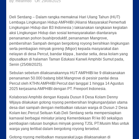
By:
mearindo
On:
29/08/2025
Deli Serdang – Dalam rangka memaknai Hari Ulang Tahun (HUT)
Lembaga Lingkungan Hidup AMPHIBI (Aliansi Masyarakat Pemerhati
Lingkungan Hidup dan B3 Indonesia ) laksanakan rangkaian kegiatan
aksi Lingkungan Hidup dan sosial kemasyarakatan diantaranya
penanaman pohon buah/produktif, penanaman Mangrove,
pembersihan Sampah dengan bergotong royong bersihkan lingkungan
serta pembagian minyak goreng (Migor) kepada masyarakat dan
nelayan di desa Percut, bandar klippa , bandar setia, desa kolam yang
dipusatkan di halaman Taman Edukasi Kanwil Amphibi Sumut pada,
Senin (25/08/2025).
Sebulan sebelum dilaksanakannya HUT AMPHIBI ke 9 dilaksanakan
penanaman 50.000 batang bibit Mangrove di pesisir pantai desa
Percut oleh KTHN AMPHIBI Percut dari tanggal 1 hingga 14 Agustus
2025 kerjasama AMPHIBI dengan PT. Freeport Indonesia.
Kolaborasi Amphibi dengan Kepala Dusun II Desa Kolam Denny
Wijaya dilakukan gotong royong pembersihan lingkungan/jalan utama
desa dari sampah dengan melibatkan ratusan warga di Dusun 2 Desa
Kolam kec.Percut Seituan Kab.Deli Serdang serta mempersiapkan
karnaval berbagai miniatur jelang Kemerdekaan RI ke 80 sekaligus
pembagian ratusan bungkus minyak goreng TJSL PT.Musim Mas untuk
warga yang terlibat dalam bergotong royong tersebut.
Gotong royong melibatkan masyarakat juga dilaksanakan di