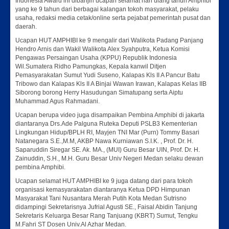
Indonesia Award ini dibanjiri ucapan selamat hari ulang tahun Amphibi
yang ke 9 tahun dari berbagai kalangan tokoh masyarakat, pelaku
usaha, redaksi media cetak/online serta pejabat pemerintah pusat dan
daerah.
Ucapan HUT AMPHIBI ke 9 mengalir dari Walikota Padang Panjang
Hendro Arnis dan Wakil Walikota Alex Syahputra, Ketua Komisi
Pengawas Persaingan Usaha (KPPU) Republik Indonesia
Wil.Sumatera Ridho Pamungkas, Kepala kanwil Ditjen
Pemasyarakatan Sumut Yudi Suseno, Kalapas Kls II A Pancur Batu
Tribowo dan Kalapas Kls II A Binjai Wawan Irawan, Kalapas Kelas IIB
Siborong borong Herry Hasudungan Simatupang serta Aiptu
Muhammad Agus Rahmadani.
Ucapan berupa video juga disampaikan Pembina Amphibi di jakarta
diantaranya Drs.Ade Palguna Ruteka Deputi PSLB3 Kementerian
Lingkungan Hidup/BPLH RI, Mayjen TNI Mar (Purn) Tommy Basari
Natanegara S.E.,M.M, AKBP Nawa Kurniawan S.I.K. , Prof. Dr. H.
Saparuddin Siregar SE. Ak. MA., (MUI) Guru Besar UIN, Prof. Dr. H.
Zainuddin, S.H., M.H. Guru Besar Univ Negeri Medan selaku dewan
pembina Amphibi.
Ucapan selamat HUT AMPHIBI ke 9 juga datang dari para tokoh
organisasi kemasyarakatan diantaranya Ketua DPD Himpunan
Masyarakat Tani Nusantara Merah Putih Kota Medan Sutrisno
didampingi Sekretarisnya Jufrial Agusti SE., Faisal Abidin Tanjung
Sekretaris Keluarga Besar Rang Tanjuang (KBRT) Sumut, Tengku
M.Fahri ST Dosen Univ.Al Azhar Medan.