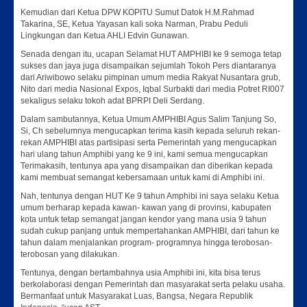
Kemudian dari Ketua DPW KOPITU Sumut Datok H.M.Rahmad
Takarina, SE, Ketua Yayasan kali soka Narman, Prabu Peduli
Lingkungan dan Ketua AHLI Edvin Gunawan.
Senada dengan itu, ucapan Selamat HUT AMPHIBI ke 9 semoga tetap
sukses dan jaya juga disampaikan sejumlah Tokoh Pers diantaranya
dari Ariwibowo selaku pimpinan umum media Rakyat Nusantara grub,
Nito dari media Nasional Expos, Iqbal Surbakti dari media Potret RI007
sekaligus selaku tokoh adat BPRPI Deli Serdang.
Dalam sambutannya, Ketua Umum AMPHIBI Agus Salim Tanjung So,
Si, Ch sebelumnya mengucapkan terima kasih kepada seluruh rekan-
rekan AMPHIBI atas partisipasi serta Pemerintah yang mengucapkan
hari ulang tahun Amphibi yang ke 9 ini, kami semua mengucapkan
Terimakasih, tentunya apa yang disampaikan dan diberikan kepada
kami membuat semangat kebersamaan untuk kami di Amphibi ini.
Nah, tentunya dengan HUT Ke 9 tahun Amphibi ini saya selaku Ketua
umum berharap kepada kawan- kawan yang di provinsi, kabupaten
kota untuk tetap semangat jangan kendor yang mana usia 9 tahun
sudah cukup panjang untuk mempertahankan AMPHIBI, dari tahun ke
tahun dalam menjalankan program- programnya hingga terobosan-
terobosan yang dilakukan.
Tentunya, dengan bertambahnya usia Amphibi ini, kita bisa terus
berkolaborasi dengan Pemerintah dan masyarakat serta pelaku usaha.
Bermanfaat untuk Masyarakat Luas, Bangsa, Negara Republik