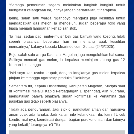
“Semoga pemerintah segera melakukan langkah kongkrit untuk
mengatasi kelangkaan ini, intinya jangan berlarut-larut,” harapnya.
Ipung, salah satu warga Ngariboyo mengaku juga kesulitan untuk
mendapatkan gas melon. Ia mengeluh, sudah beberapa toko yang
biasa menjadi langganan kehabisan stok.
“Ia mas, sedari pagi muter-muter beli gas banyak yang kosong, tidak
seperti biasanya, beberapa hari ini memang agak kesulitan
mencarinya,” katanya kepada Mearindo.com, Selasa (24/6/2025).
Bejo, salah satu warga Kauman, Magetan juga mengeluhkan hal sama.
Sulitnya mencari gas melon, ia terpaksa meminjam tabung gas 12
kilonan ke tetangga.
“Istri saya kan usaha krupuk, dengan langkanya gas melon terpaksa
pinjam ke tetangga agar tetap produksi,” keluhnya.
Sementara itu, Kepala Disperindag Kabupaten Magetan, Sucipto saat
di konfirmasi melalui Kabid Perdagangan Disperindag, Alih Nugraha,
mengatakan bahwa pihaknya sudah konfirmasi ke Pertamina dan
pasokan gas tetap seperti biasanya.
“Tidak ada pengurangan. Jadi stok di pangkalan aman dan harusnya
aman tidak ada langka. Jadi kaitan info kelangkaan itu, kami TL cek
kondisi real nya, koordinasi dengan bagian perekonomian dan lainnya
yang terkait,” terangnya. (G Tik)