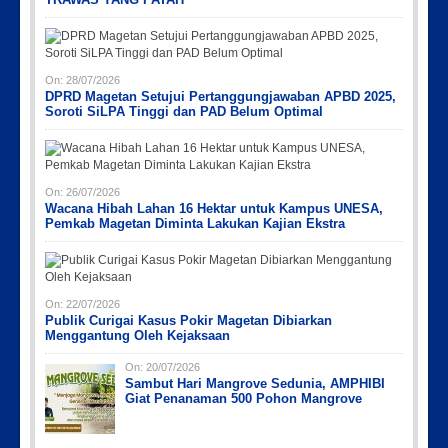
Picsart_23-04-12_12-24-51-034
Picsart_23-04-12_11-55-35-604
IMG_20230730_152959
PicsArt_03-12-12.53.38
On:
28/07/2026
DPRD Magetan Setujui Pertanggungjawaban APBD 2025,
Soroti SiLPA Tinggi dan PAD Belum Optimal
On:
26/07/2026
Wacana Hibah Lahan 16 Hektar untuk Kampus UNESA,
Pemkab Magetan Diminta Lakukan Kajian Ekstra
On:
22/07/2026
Publik Curigai Kasus Pokir Magetan Dibiarkan
Menggantung Oleh Kejaksaan
On:
20/07/2026
Sambut Hari Mangrove Sedunia, AMPHIBI
Giat Penanaman 500 Pohon Mangrove