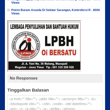
Views
Potret Buram Asusila Di Sekitar Sarangan, Kontrofersi R - 8006
Views
No Responses
Tinggalkan Balasan