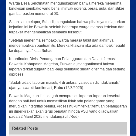
Warga Desa Selotinatah mengungkapkan bahwa mereka menerima
bingkisan sembako yang berisi minyak goreng, beras, gula, dan stiker
gambar paslon nomor urut 03.
Salah satu pelapor, Suhadi, mengatakan bahwa pihaknya melaporkan
kejadian ini ke Bawaslu setelah beberapa warga merasa tertekan dan
terpaksa mengembalikan sembako tersebut.
“Setelah menerima sembako, warga merasa takut dan akhirnya
mengembalikan bantuan itu. Mereka khawatir jika ada dampak negatif
ke depannya,” kata Suhadi.
Koordinator Divisi Penanganan Pelanggaran dan Data Informasi
Bawaslu Kabupaten Magetan, Purwanto, mengonfirmasi bahwa
laporan terkait dugaan bagi-bagi sembako sudah diterima dan sedang
diproses.
“Sudah ada 6 laporan masuk, 4 di antaranya sudah ditindaklanjuti,”
ujarnya, saat di konfirmasi, Rabu (12/3/2025).
Bawaslu Magetan kini tengah memproses laporan-laporan tersebut
dengan hati-hati untuk memastikan tidak ada pelanggaran yang
merugikan integritas pemilu. Proses hukum terkait temuan pelanggaran
ini diperkirakan akan terus berjalan hingga PSU yang dijadwalkan
pada 22 Maret 2025 mendatang.(Lih/Red)
Related Posts