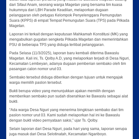
dari Sifaul Anam, seorang warga Magetan yang bersama tim kuasa
hukumnya dari LBH Parade Keadilan, melaporkan dugaan
pelanggaran oleh petugas Kelompok Penyelenggara Pemungutan
Suara (KPPS) di empat Tempat Pemungutan Suara (TPS) pada Pilkada
Magetan.
Laporan ini terkait dengan keputusan Mahkamah Konstitusi (MK) yang
mengabulkan gugatan sengketa Pilkada Magetan dan memerintahkan
PSU di beberapa TPS yang diduga terlibat pelanggaran.
Pada Selasa (11/3/2025), laporan baru kembali diterima Bawaslu
Magetan. Kali ini, Ts. Qolby A.D, yang melaporkan terjadi di Desa Nguri,
Kecamatan Lembeyan, adanya dugaan pemberian sembako oleh tim
pasangan calon nomor urut 03.
Sembako tersebut diduga diberikan dengan tujuan untuk mengajak
warga memilih paslon tersebut.
Bukti berupa video yang menunjukkan ajakan memilih dengan
memberikan sembako pun sudah diserahkan ke Bawaslu sebagai alat
bukti.
“Ada warga Desa Nguri yang menerima bingkisan sembako dari tim
paslon nomor urut 03. Kami sudah melaporkan hal ini ke Bawaslu
dengan bukti video pernyataan saksi,” ujar Ts. Qolby.
Selain laporan dari Desa Nguri, pada hari yang sama, laporan serupa
juga masuk dari Desa Selotinatah, Kecamatan Ngariboyo.