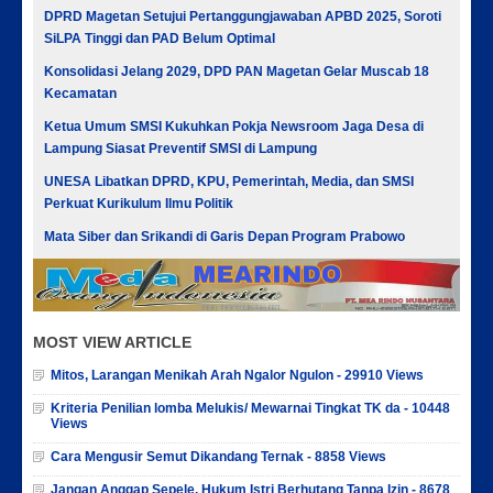
DPRD Magetan Setujui Pertanggungjawaban APBD 2025, Soroti
SiLPA Tinggi dan PAD Belum Optimal
Konsolidasi Jelang 2029, DPD PAN Magetan Gelar Muscab 18
Kecamatan
Ketua Umum SMSI Kukuhkan Pokja Newsroom Jaga Desa di
Lampung Siasat Preventif SMSI di Lampung
UNESA Libatkan DPRD, KPU, Pemerintah, Media, dan SMSI
Perkuat Kurikulum Ilmu Politik
Mata Siber dan Srikandi di Garis Depan Program Prabowo
MOST VIEW ARTICLE
Mitos, Larangan Menikah Arah Ngalor Ngulon - 29910 Views
Kriteria Penilian lomba Melukis/ Mewarnai Tingkat TK da - 10448
Views
Cara Mengusir Semut Dikandang Ternak - 8858 Views
Jangan Anggap Sepele, Hukum Istri Berhutang Tanpa Izin - 8678