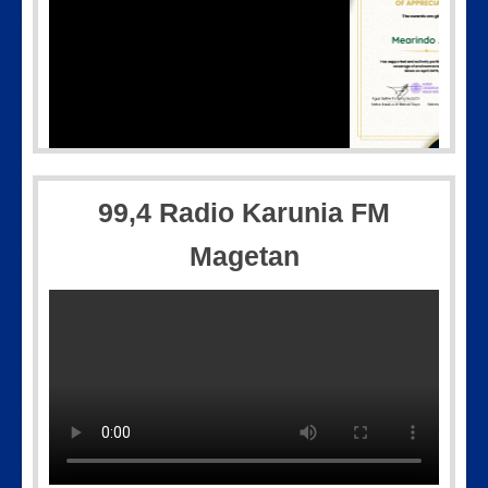
4
IMG-20250501-WA0005
99,4 Radio Karunia FM
Magetan
Picsart_23-04-10_00-36-15-097
IMG-20170928-WA0071