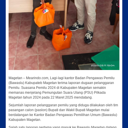
Magetan – Mearindo.com, Lagi-lagi kantor Badan Pengawas Pemilu
(Bawaslu) Kabupateb Magetan terima laporan dugaan pelanggaran
Pemilu. Suasana Pemilu 2024 di Kabupaten Magetan semakin
memanas menjelang Pemungutan Suara Ulang (PSU) Pilkada
Magetan tahun 2024 pada 22 Maret 2025 mendatang.
Sejumlah laporan pelanggaran pemilu yang diduga dilakukan oleh tim
pasangan calon (paslon) Bupati dan Wakil Bupati Magetan mulai
berdatangan ke Kantor Badan Pengawas Pemilihan Umum (Bawaslu)
Kabupaten Magetan.
Salah satu laporan pertama yang masuk ke Bawaslu Magetan datang