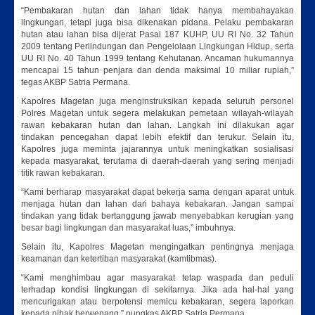
“Pembakaran hutan dan lahan tidak hanya membahayakan
lingkungan, tetapi juga bisa dikenakan pidana. Pelaku pembakaran
hutan atau lahan bisa dijerat Pasal 187 KUHP, UU RI No. 32 Tahun
2009 tentang Perlindungan dan Pengelolaan Lingkungan Hidup, serta
UU RI No. 40 Tahun 1999 tentang Kehutanan. Ancaman hukumannya
mencapai 15 tahun penjara dan denda maksimal 10 miliar rupiah,”
tegas AKBP Satria Permana.
Kapolres Magetan juga menginstruksikan kepada seluruh personel
Polres Magetan untuk segera melakukan pemetaan wilayah-wilayah
rawan kebakaran hutan dan lahan. Langkah ini dilakukan agar
tindakan pencegahan dapat lebih efektif dan terukur. Selain itu,
Kapolres juga meminta jajarannya untuk meningkatkan sosialisasi
kepada masyarakat, terutama di daerah-daerah yang sering menjadi
titik rawan kebakaran.
“Kami berharap masyarakat dapat bekerja sama dengan aparat untuk
menjaga hutan dan lahan dari bahaya kebakaran. Jangan sampai
tindakan yang tidak bertanggung jawab menyebabkan kerugian yang
besar bagi lingkungan dan masyarakat luas,” imbuhnya.
Selain itu, Kapolres Magetan mengingatkan pentingnya menjaga
keamanan dan ketertiban masyarakat (kamtibmas).
“Kami menghimbau agar masyarakat tetap waspada dan peduli
terhadap kondisi lingkungan di sekitarnya. Jika ada hal-hal yang
mencurigakan atau berpotensi memicu kebakaran, segera laporkan
kepada pihak berwenang,” pungkas AKBP Satria Permana.