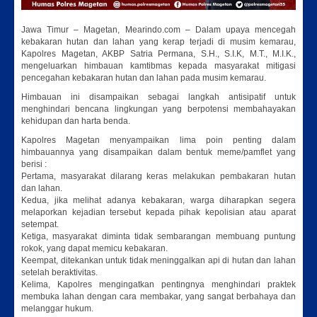
Jawa Timur – Magetan, Mearindo.com – Dalam upaya mencegah
kebakaran hutan dan lahan yang kerap terjadi di musim kemarau,
Kapolres Magetan, AKBP Satria Permana, S.H., S.I.K, M.T., M.I.K.,
mengeluarkan himbauan kamtibmas kepada masyarakat mitigasi
pencegahan kebakaran hutan dan lahan pada musim kemarau.
Himbauan ini disampaikan sebagai langkah antisipatif untuk
menghindari bencana lingkungan yang berpotensi membahayakan
kehidupan dan harta benda.
Kapolres Magetan menyampaikan lima poin penting dalam
himbauannya yang disampaikan dalam bentuk meme/pamflet yang
berisi :
Pertama, masyarakat dilarang keras melakukan pembakaran hutan
dan lahan.
Kedua, jika melihat adanya kebakaran, warga diharapkan segera
melaporkan kejadian tersebut kepada pihak kepolisian atau aparat
setempat.
Ketiga, masyarakat diminta tidak sembarangan membuang puntung
rokok, yang dapat memicu kebakaran.
Keempat, ditekankan untuk tidak meninggalkan api di hutan dan lahan
setelah beraktivitas.
Kelima, Kapolres mengingatkan pentingnya menghindari praktek
membuka lahan dengan cara membakar, yang sangat berbahaya dan
melanggar hukum.