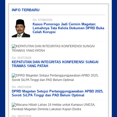
INFO TERBARU
On:
07/08/2026
Kasus Ponorogo Jadi Cermin Magetan:
Lemahnya Tata Kelola Dokumen DPRD Buka
Celah Korupsi
Picsart_23-04-10_00-36-15-097
Picsart_23-04-12_12-24-51-034
Picsart_23-04-12_11-55-35-604
IMG_20230730_152959
IMG-20191006-WA0043
On:
31/07/2026
KEPATUTAN DAN INTEGRITAS KONFERENSI SUNGAI
TRAWAS YANG PATAH
On:
28/07/2026
DPRD Magetan Setujui Pertanggungjawaban APBD 2025,
Soroti SiLPA Tinggi dan PAD Belum Optimal
On:
26/07/2026