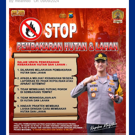
By:
mearindo
On:
09/09/2024