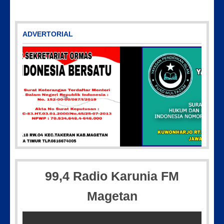
ADVERTORIAL
55-35-604
Picsart_23-04-10_00-36-15-097
99,4 Radio Karunia FM
Magetan