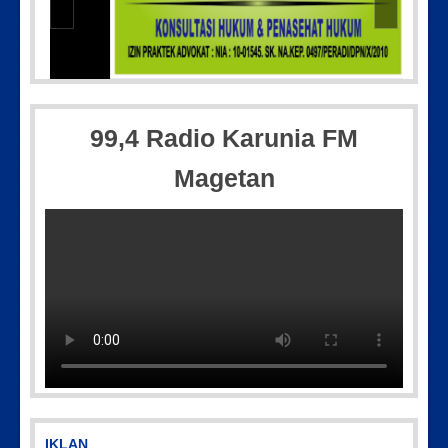
IMG-20170928-WA0071
99,4 Radio Karunia FM
Magetan
Picsart_23-04-10_00-36-15-097
IMG-20250501-WA0005
IKLAN