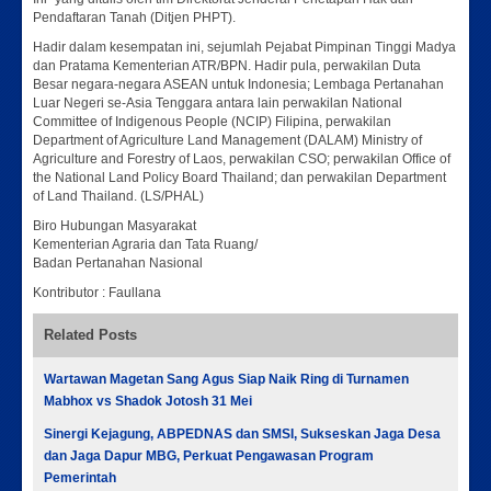
Pendaftaran Tanah (Ditjen PHPT).
Hadir dalam kesempatan ini, sejumlah Pejabat Pimpinan Tinggi Madya
dan Pratama Kementerian ATR/BPN. Hadir pula, perwakilan Duta
Besar negara-negara ASEAN untuk Indonesia; Lembaga Pertanahan
Luar Negeri se-Asia Tenggara antara lain perwakilan National
Committee of Indigenous People (NCIP) Filipina, perwakilan
Department of Agriculture Land Management (DALAM) Ministry of
Agriculture and Forestry of Laos, perwakilan CSO; perwakilan Office of
the National Land Policy Board Thailand; dan perwakilan Department
of Land Thailand. (LS/PHAL)
Biro Hubungan Masyarakat
Kementerian Agraria dan Tata Ruang/
Badan Pertanahan Nasional
Kontributor : Faullana
Related Posts
Wartawan Magetan Sang Agus Siap Naik Ring di Turnamen
Mabhox vs Shadok Jotosh 31 Mei
Sinergi Kejagung, ABPEDNAS dan SMSI, Sukseskan Jaga Desa
dan Jaga Dapur MBG, Perkuat Pengawasan Program
Pemerintah