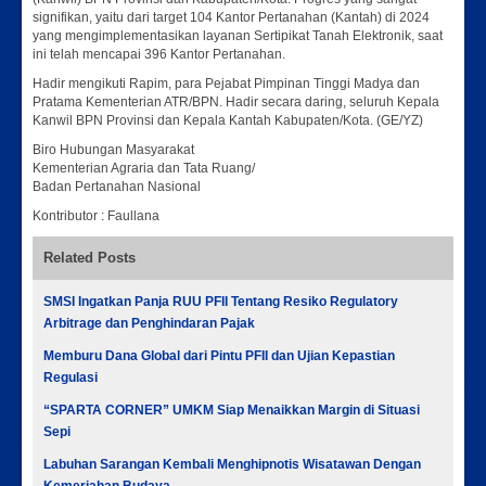
signifikan, yaitu dari target 104 Kantor Pertanahan (Kantah) di 2024
yang mengimplementasikan layanan Sertipikat Tanah Elektronik, saat
ini telah mencapai 396 Kantor Pertanahan.
Hadir mengikuti Rapim, para Pejabat Pimpinan Tinggi Madya dan
Pratama Kementerian ATR/BPN. Hadir secara daring, seluruh Kepala
Kanwil BPN Provinsi dan Kepala Kantah Kabupaten/Kota. (GE/YZ)
Biro Hubungan Masyarakat
Kementerian Agraria dan Tata Ruang/
Badan Pertanahan Nasional
Kontributor : Faullana
Related Posts
SMSI Ingatkan Panja RUU PFII Tentang Resiko Regulatory
Arbitrage dan Penghindaran Pajak
Memburu Dana Global dari Pintu PFII dan Ujian Kepastian
Regulasi
“SPARTA CORNER” UMKM Siap Menaikkan Margin di Situasi
Sepi
Labuhan Sarangan Kembali Menghipnotis Wisatawan Dengan