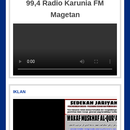
99,4 Radio Karunia FM
Magetan
Picsart_23-04-10_00-36-15-097
IMG_20180718_182608
IKLAN