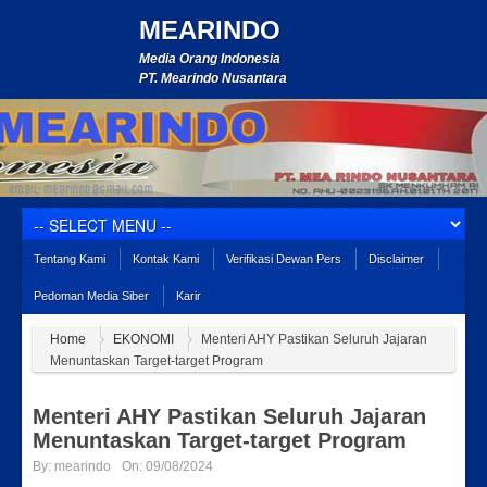
MEARINDO
Media Orang Indonesia
PT. Mearindo Nusantara
Tentang Kami
Kontak Kami
Verifikasi Dewan Pers
Disclaimer
Pedoman Media Siber
Karir
Home
EKONOMI
Menteri AHY Pastikan Seluruh Jajaran
Menuntaskan Target-target Program
Menteri AHY Pastikan Seluruh Jajaran
Menuntaskan Target-target Program
By:
mearindo
On:
09/08/2024