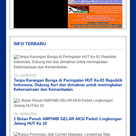
PicsArt_03-12-12.53.38
INFO TERBARU
On:
10/08/2026
Tanpa Karangan Bunga di Peringatan HUT Ke-81 Republik
Indonesia, Dukung Asri dan dimaknai untuk meningkatan
Kebersamaan dan Kemanfaatan.
Picsart_23-04-10_00-36-15-097
Picsart_23-04-12_12-24-51-034
Picsart_23-04-02_13-27-26-448
Picsart_23-04-12_11-55-35-604
IMG-20191006-WA0043
On:
08/08/2026
1 Bulan Penuh AMPHIBI GELAR AKSI Peduli Lingkungan
Jelang HUT Ke 10