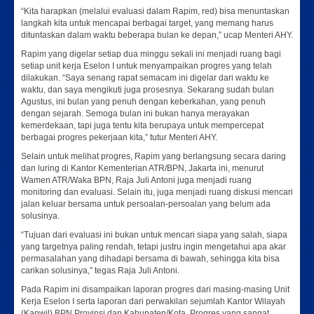
“Kita harapkan (melalui evaluasi dalam Rapim, red) bisa menuntaskan
langkah kita untuk mencapai berbagai target, yang memang harus
dituntaskan dalam waktu beberapa bulan ke depan,” ucap Menteri AHY.
Rapim yang digelar setiap dua minggu sekali ini menjadi ruang bagi
setiap unit kerja Eselon I untuk menyampaikan progres yang telah
dilakukan. “Saya senang rapat semacam ini digelar dari waktu ke
waktu, dan saya mengikuti juga prosesnya. Sekarang sudah bulan
Agustus, ini bulan yang penuh dengan keberkahan, yang penuh
dengan sejarah. Semoga bulan ini bukan hanya merayakan
kemerdekaan, tapi juga tentu kita berupaya untuk mempercepat
berbagai progres pekerjaan kita,” tutur Menteri AHY.
Selain untuk melihat progres, Rapim yang berlangsung secara daring
dan luring di Kantor Kementerian ATR/BPN, Jakarta ini, menurut
Wamen ATR/Waka BPN, Raja Juli Antoni juga menjadi ruang
monitoring dan evaluasi. Selain itu, juga menjadi ruang diskusi mencari
jalan keluar bersama untuk persoalan-persoalan yang belum ada
solusinya.
“Tujuan dari evaluasi ini bukan untuk mencari siapa yang salah, siapa
yang targetnya paling rendah, tetapi justru ingin mengetahui apa akar
permasalahan yang dihadapi bersama di bawah, sehingga kita bisa
carikan solusinya,” tegas Raja Juli Antoni.
Pada Rapim ini disampaikan laporan progres dari masing-masing Unit
Kerja Eselon I serta laporan dari perwakilan sejumlah Kantor Wilayah
(Kanwil) BPN Provinsi dan Kabupaten/Kota. Progres yang sangat