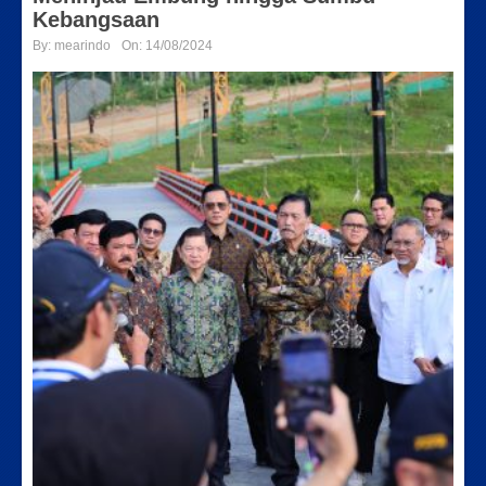
Kebangsaan
By:
mearindo
On:
14/08/2024