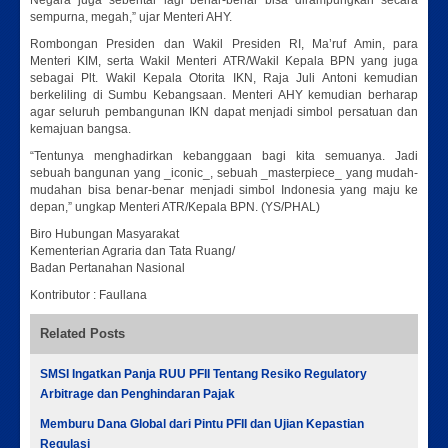
Negara juga sebentar lagi benar-benar bisa dirampungkan secara
sempurna, megah,” ujar Menteri AHY.
Rombongan Presiden dan Wakil Presiden RI, Ma’ruf Amin, para
Menteri KIM, serta Wakil Menteri ATR/Wakil Kepala BPN yang juga
sebagai Plt. Wakil Kepala Otorita IKN, Raja Juli Antoni kemudian
berkeliling di Sumbu Kebangsaan. Menteri AHY kemudian berharap
agar seluruh pembangunan IKN dapat menjadi simbol persatuan dan
kemajuan bangsa.
“Tentunya menghadirkan kebanggaan bagi kita semuanya. Jadi
sebuah bangunan yang _iconic_, sebuah _masterpiece_ yang mudah-
mudahan bisa benar-benar menjadi simbol Indonesia yang maju ke
depan,” ungkap Menteri ATR/Kepala BPN. (YS/PHAL)
Biro Hubungan Masyarakat
Kementerian Agraria dan Tata Ruang/
Badan Pertanahan Nasional
Kontributor : Faullana
Related Posts
SMSI Ingatkan Panja RUU PFII Tentang Resiko Regulatory
Arbitrage dan Penghindaran Pajak
Memburu Dana Global dari Pintu PFII dan Ujian Kepastian
Regulasi