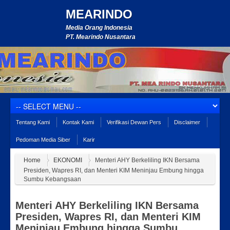
MEARINDO
Media Orang Indonesia
PT. Mearindo Nusantara
Tentang Kami
Kontak Kami
Verifikasi Dewan Pers
Disclaimer
Pedoman Media Siber
Karir
Home
EKONOMI
Menteri AHY Berkeliling IKN Bersama
Presiden, Wapres RI, dan Menteri KIM Meninjau Embung hingga
Sumbu Kebangsaan
Menteri AHY Berkeliling IKN Bersama
Presiden, Wapres RI, dan Menteri KIM
Meninjau Embung hingga Sumbu