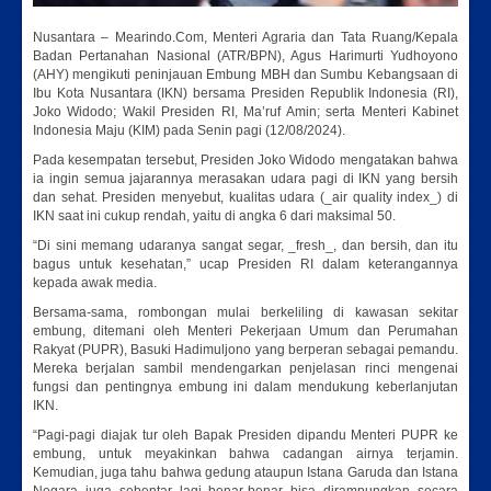
Nusantara – Mearindo.Com, Menteri Agraria dan Tata Ruang/Kepala
Badan Pertanahan Nasional (ATR/BPN), Agus Harimurti Yudhoyono
(AHY) mengikuti peninjauan Embung MBH dan Sumbu Kebangsaan di
Ibu Kota Nusantara (IKN) bersama Presiden Republik Indonesia (RI),
Joko Widodo; Wakil Presiden RI, Ma’ruf Amin; serta Menteri Kabinet
Indonesia Maju (KIM) pada Senin pagi (12/08/2024).
Pada kesempatan tersebut, Presiden Joko Widodo mengatakan bahwa
ia ingin semua jajarannya merasakan udara pagi di IKN yang bersih
dan sehat. Presiden menyebut, kualitas udara (_air quality index_) di
IKN saat ini cukup rendah, yaitu di angka 6 dari maksimal 50.
“Di sini memang udaranya sangat segar, _fresh_, dan bersih, dan itu
bagus untuk kesehatan,” ucap Presiden RI dalam keterangannya
kepada awak media.
Bersama-sama, rombongan mulai berkeliling di kawasan sekitar
embung, ditemani oleh Menteri Pekerjaan Umum dan Perumahan
Rakyat (PUPR), Basuki Hadimuljono yang berperan sebagai pemandu.
Mereka berjalan sambil mendengarkan penjelasan rinci mengenai
fungsi dan pentingnya embung ini dalam mendukung keberlanjutan
IKN.
“Pagi-pagi diajak tur oleh Bapak Presiden dipandu Menteri PUPR ke
embung, untuk meyakinkan bahwa cadangan airnya terjamin.
Kemudian, juga tahu bahwa gedung ataupun Istana Garuda dan Istana