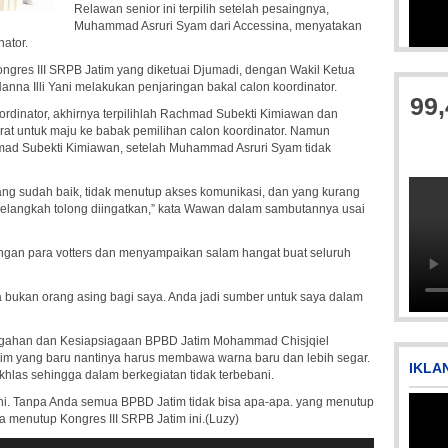
Relawan senior ini terpilih setelah pesaingnya,
Muhammad Asruri Syam dari Accessina, menyatakan
nator.
IMG-20170928-WA0071
ongres III SRPB Jatim yang diketuai Djumadi, dengan Wakil Ketua
na Illi Yani melakukan penjaringan bakal calon koordinator.
99
ordinator, akhirnya terpilihlah Rachmad Subekti Kimiawan dan
 untuk maju ke babak pemilihan calon koordinator. Namun
hmad Subekti Kimiawan, setelah Muhammad Asruri Syam tidak
g sudah baik, tidak menutup akses komunikasi, dan yang kurang
 melangkah tolong diingatkan,” kata Wawan dalam sambutannya usai
ngan para votters dan menyampaikan salam hangat buat seluruh
IMG-20250501-WA0005
Pi
Pi
 bukan orang asing bagi saya. Anda jadi sumber untuk saya dalam
cegahan dan Kesiapsiagaan BPBD Jatim Mohammad Chisjqiel
m yang baru nantinya harus membawa warna baru dan lebih segar.
IKLA
ikhlas sehingga dalam berkegiatan tidak terbebani.
ini. Tanpa Anda semua BPBD Jatim tidak bisa apa-apa. yang menutup
ga menutup Kongres III SRPB Jatim ini.(Luzy)
Gunakan