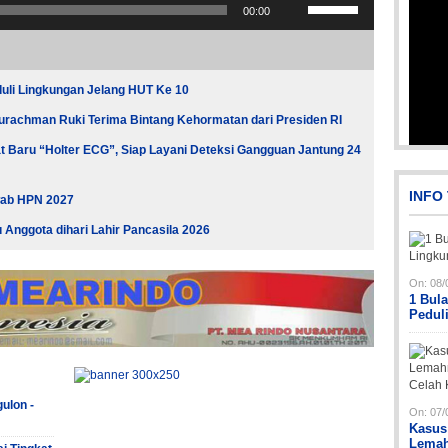
00:00
Anak
Panah
Atas/Bawah
untuk
menaikkan
li Lingkungan Jelang HUT Ke 10
atau
menurunkan
urachman Ruki Terima Bintang Kehormatan dari Presiden RI
volume.
 Baru “Holter ECG”, Siap Layani Deteksi Gangguan Jantung 24
Picsart_23-04-02_13-27-26-448
INFO
wab HPN 2027
Anggota dihari Lahir Pancasila 2026
On:
08/
1 Bul
Pedul
Pi
Pi
ulon -
On:
07/
Kasus
Lemah