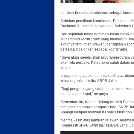
diri tidak bersedia dicalonkan sebagai koordi
Sebelum pemilihan koordinator, Presidium K
Rachmad Subekti Kimiawan dan Sekretaris Han
Dari sejumlah nama nominasi bakal calon ko
Muhammad Asruri Syam yang memenuhi syarat
akhirnya terpilihlah Wawan, panggilan Rac
bersedia dicalonkan sebagai koordinator.
“Saya akan meneruskan program-program yan
akan kita perbaiki. Kalau saya salah dalam
terpilih.
Ia juga mengucapkan terima kasih atas duku
ketua organisasi mitra SRPB Jatim.
“Bagi pengurus yang sudah demisioner, Anda
meminta pendapat,” ucapnya.
Sementara itu, Kepala Bidang (Kabid) Pen
mengatakan bahwa pengurus baru SRPB Jati
Apalagi menjadi relawan itu harus tulus dan 
“Terima kasih atas bantuan relawan selama 
Kongres III SRPB Jatim ini,” katanya yang ju
Pemutar