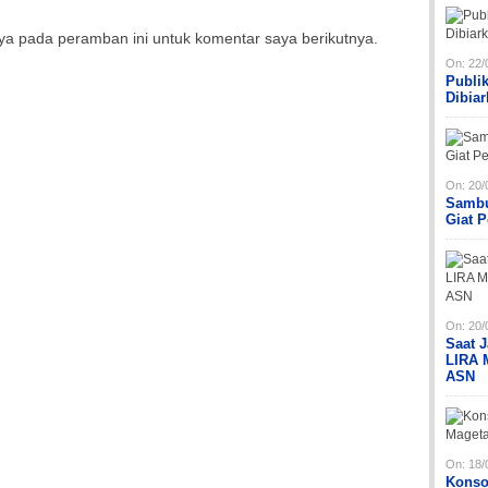
ya pada peramban ini untuk komentar saya berikutnya.
On:
22/
Publi
Dibia
On:
20/
Sambu
Giat 
On:
20/
Saat 
LIRA 
ASN
On:
18/
Konso