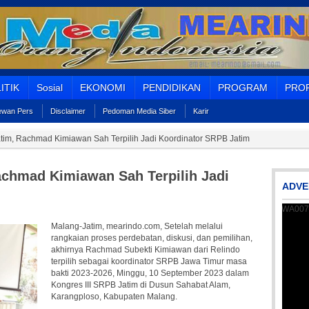
ITIK
Sosial
EKONOMI
PENDIDIKAN
PROGRAM
PROF
Dewan Pers
Disclaimer
Pedoman Media Siber
Karir
im, Rachmad Kimiawan Sah Terpilih Jadi Koordinator SRPB Jatim
chmad Kimiawan Sah Terpilih Jadi
ADVE
Malang-Jatim, mearindo.com, Setelah melalui
rangkaian proses perdebatan, diskusi, dan pemilihan,
akhirnya Rachmad Subekti Kimiawan dari Relindo
terpilih sebagai koordinator SRPB Jawa Timur masa
bakti 2023-2026, Minggu, 10 September 2023 dalam
Kongres III SRPB Jatim di Dusun Sahabat Alam,
Karangploso, Kabupaten Malang.