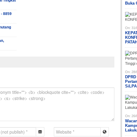
ai Tingkat
Buka 
 - 8859
hutang
On:
31/
KEPA
KONF
an,
PATA
On:
28/
DPRD 
Perta
SiLPA
On:
26/
Wacan
Kampu
Lakuk