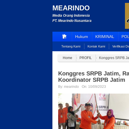
MEARINDO
Media Orang Indonesia
PT. Mearindo Nusantara
Hukum
KRIMINAL
POL
Tentang Kami
Kontak Kami
Verifikasi 
Home
PROFIL
Konggres SRPB Jat
Konggres SRPB Jatim, Ra
Koordinator SRPB Jatim
By:
mearindo
On:
10/09/2023