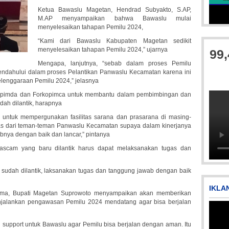
Ketua Bawaslu Magetan, Hendrad Subyakto, S.AP,
M.AP menyampaikan bahwa Bawaslu mulai
menyelesaikan tahapan Pemilu 2024,
Picsart_23-04-10_00-36-15-097
“Kami dari Bawaslu Kabupaten Magetan sedikit
menyelesaikan tahapan Pemilu 2024,” ujarnya
99
Mengapa, lanjutnya, “sebab dalam proses Pemilu
dahului dalam proses Pelantikan Panwaslu Kecamatan karena ini
lenggaraan Pemilu 2024,” jelasnya
rkopimda dan Forkopimca untuk membantu dalam pembimbingan dan
ah dilantik, harapnya
n untuk mempergunakan fasilitas sarana dan prasarana di masing-
s dari teman-teman Panwaslu Kecamatan supaya dalam kinerjanya
IMG_20180718_182608
nya dengan baik dan lancar,” pintanya
scam yang baru dilantik harus dapat melaksanakan tugas dan
udah dilantik, laksanakan tugas dan tanggung jawab dengan baik
IKLA
ama, Bupati Magetan Suprowoto menyampaikan akan memberikan
jalankan pengawasan Pemilu 2024 mendatang agar bisa berjalan
 support untuk Bawaslu agar Pemilu bisa berjalan dengan aman. Itu