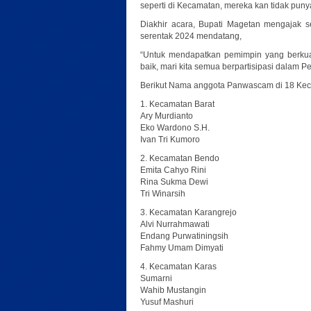
seperti di Kecamatan, mereka kan tidak puny
Diakhir acara, Bupati Magetan mengajak 
serentak 2024 mendatang,
“Untuk mendapatkan pemimpin yang berkuali
baik, mari kita semua berpartisipasi dalam 
Berikut Nama anggota Panwascam di 18 Kec
1. Kecamatan Barat
Ary Murdianto
Eko Wardono S.H.
Ivan Tri Kumoro
2. Kecamatan Bendo
Emita Cahyo Rini
Rina Sukma Dewi
Tri Winarsih
3. Kecamatan Karangrejo
Alvi Nurrahmawati
Endang Purwatiningsih
Fahmy Umam Dimyati
4. Kecamatan Karas
Sumarni
Wahib Mustangin
Yusuf Mashuri