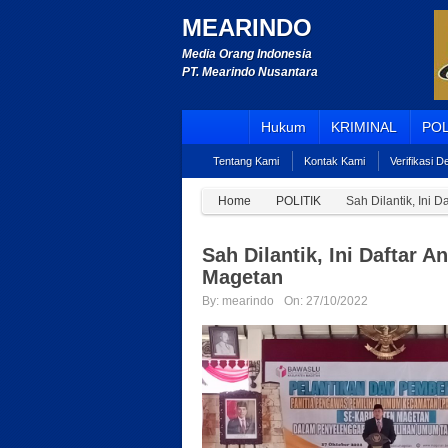
MEARINDO
Media Orang Indonesia
PT. Mearindo Nusantara
Hukum
KRIMINAL
POL
Tentang Kami
Kontak Kami
Verifikasi 
Home
POLITIK
Sah Dilantik, Ini
Sah Dilantik, Ini Daftar
Magetan
By:
mearindo
On:
27/10/2022