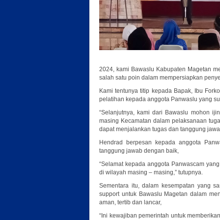
2024, kami Bawaslu Kabupaten Magetan men
salah satu poin dalam mempersiapkan penye
Kami tentunya titip kepada Bapak, Ibu Fo
pelatihan kepada anggota Panwaslu yang sud
“Selanjutnya, kami dari Bawaslu mohon iji
masing Kecamatan dalam pelaksanaan tuga
dapat menjalankan tugas dan tanggung jawab
Hendrad berpesan kepada anggota Panwa
tanggung jawab dengan baik,
“Selamat kepada anggota Panwascam yang s
di wilayah masing – masing,” tutupnya.
Sementara itu, dalam kesempatan yang s
support untuk Bawaslu Magetan dalam men
aman, tertib dan lancar,
“Ini kewajiban pemerintah untuk memberikan