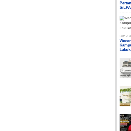
Perta
SiLPA
On:
26/
Wacan
Kampu
Lakuk