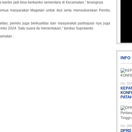
a kantor jadi bisa berkantor sementara di Kecamatan,” terangnya
semua masyarakat Magetan untuk ikut serta mensukseskan Pemilu
tas, pemilu juga berkualitas dan masyarakat partisipasi nya juga
Pemilu 2024. Satu suara itu menentukan,” tandas Suprawoto.
amatan :
PicsArt_03-12-12.53.38
Pi
INFO
On:
31/
KEPA
KONF
PATA
Pi
Pi
Pi
On:
28/
DPRD 