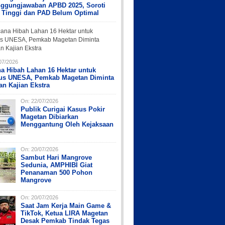
nggungjawaban APBD 2025, Soroti
 Tinggi dan PAD Belum Optimal
07/2026
a Hibah Lahan 16 Hektar untuk
s UNESA, Pemkab Magetan Diminta
an Kajian Ekstra
On:
22/07/2026
Publik Curigai Kasus Pokir
Magetan Dibiarkan
Menggantung Oleh Kejaksaan
On:
20/07/2026
Sambut Hari Mangrove
Sedunia, AMPHIBI Giat
Penanaman 500 Pohon
Mangrove
On:
20/07/2026
Saat Jam Kerja Main Game &
TikTok, Ketua LIRA Magetan
Desak Pemkab Tindak Tegas