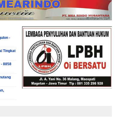
ulon -
ai Tingkat
 - 8858
hutang
an,