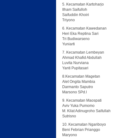
5. Kecamatan Kartoharjo
Ilham Saifulloh
Saifuddin Khoiri
Triyono
6. Kecamatan Kawedanan
Heri Eka Reptina Sari
Tri Budiwarseno
Yuniarti
7. Kecamatan Lembeyan
Ahmad Khafid Abdullah
Luvita Nurviana
Yanti Pupitasari
8.Kecamatan Magetan
Alet Ongita Mambia
Darmanto Saputro
Marsono SPd.l
9. Kecamatan Maospati
Aviv Yuka Pumomo
M. Kilat Adinugroho Saifullah
Sutrisno
10. Kecamatan Ngariboyo
Beni Febrian Prianggo
Maryono