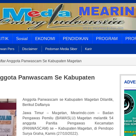
ITIK
Sosial
EKONOMI
PENDIDIKAN
PROGRAM
PROF
Dewan Pers
Disclaimer
Pedoman Media Siber
Karir
 Daftar Anggota Panwascam Se Kabupaten Magetan
 Anggota Panwascam Se Kabupaten
ADVE
Anggota Panwascam se Kabupaten Magetan Dilantik,
Berikut Daftanya
Jawa Timur – Magetan, Mearindo.com – Badan
Pengawas Pemilu (BAWASLU) Magetan melantik 54
anggota Panitia Pengawas Kecamatan
(PANWASCAM) se – Kabupaten Magetan, di Pendopo
Surya Graha, Kamis (27/10/2022).