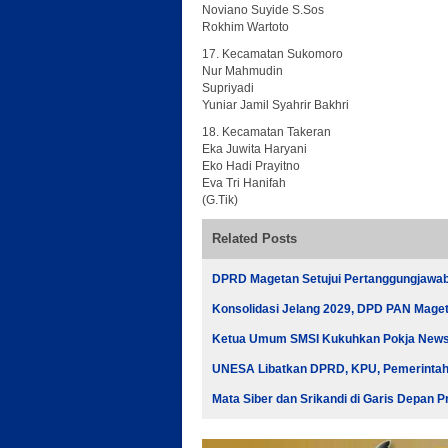
Noviano Suyide S.Sos
Rokhim Wartoto
17. Kecamatan Sukomoro
Nur Mahmudin
Supriyadi
Yuniar Jamil Syahrir Bakhri
18. Kecamatan Takeran
Eka Juwita Haryani
Eko Hadi Prayitno
Eva Tri Hanifah
(G.Tik)
Related Posts
DPRD Magetan Setujui Pertanggungjawab
Konsolidasi Jelang 2029, DPD PAN Mage
Ketua Umum SMSI Kukuhkan Pokja Newsr
UNESA Libatkan DPRD, KPU, Pemerintah, 
Mata Siber dan Srikandi di Garis Depan