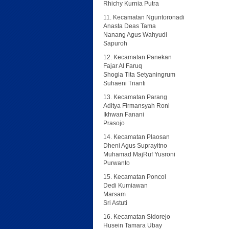
Rhichy Kurnia Putra
11. Kecamatan Nguntoronadi
Anasta Deas Tama
Nanang Agus Wahyudi
Sapuroh
12. Kecamatan Panekan
Fajar Al Faruq
Shogia Tita Setyaningrum
Suhaeni Trianti
13. Kecamatan Parang
Aditya Firmansyah Roni
Ikhwan Fanani
Prasojo
14. Kecamatan Plaosan
Dheni Agus Suprayitno
Muhamad MajRuf Yusroni
Purwanto
15. Kecamatan Poncol
Dedi Kumiawan
Marsam
Sri Astuti
16. Kecamatan Sidorejo
Husein Tamara Ubay