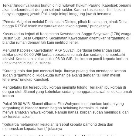
Terkait tingginya kasus bunuh diri di wilayah hukum Parang, Kapolsek berjanji
akan berkoordinasi dengan seluruh sektor. Karena kasus seperti ini bukan
hanya tanggung jawab Polisi saja tetapi tanggung jawab bersama.
“Pemda Magetan melalui Dinsos dan Dinkes, pihak Kecamatan, pihak Desa
hingga RT/RW, tokoh masyarakat dan tokoh agama,” pungkasnya.
Kasus kedua terjadi di Kecamatan Kawedanan. Angga Setyawan (17th) warga
Dusun Suci Desa Giripurno Kecamatan Kawedanan ditemukan tergantung di
blandar rumah dengan tali kain melilit di leher.
Menurut Kapolsek Kawedanan, AKP Suyatni, berdasar keterangan saksi,
sekitar pukul 06.00 WIB korban berada di rumah dan sedang memperbaiki
televisi. Kemudian sekitar pukul 06.30 WIB, Ibu korban pamit kepada korban
untuk mencuci baju di sungai.
“Kurang lebih dua jam mencuci baju. Ibunya pulang dan mendapati korban
sudah tergantung di kuda-kuda rumah belakang dengan tali kain melilit
lehernya,” ungkap Kapolsek
Mengetahui hal tersebut ibu korban meminta tolong. Teriakan ibu korban di
dengar oleh Slamet yang kebetulan sedang menggarap sawah di dekat rumah
korban.
Pukul 09.00 WIB, Slamet dibantu Eko Wahyono menurunkan korban yang
tergantung di blandar rumah bagian belakang bermaksud untuk
menyelamatkan nyawa korban. Namun nahas, korban sudah meninggal dan
tak terselamatkan.
“Keluarga melaporkan kejadian tersebut kepada pamong desa dan
meneruskan kepada kami,” jelasnya.