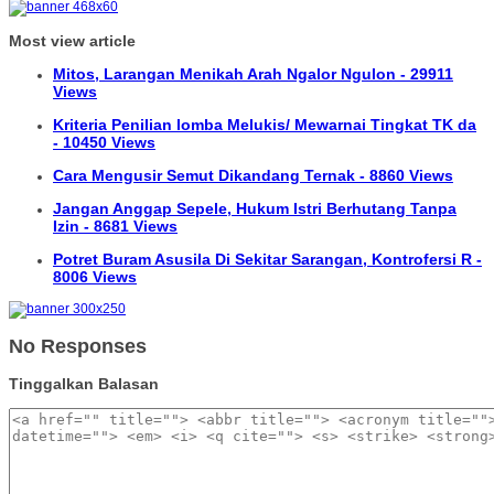
Most view article
Mitos, Larangan Menikah Arah Ngalor Ngulon - 29911
Views
Kriteria Penilian lomba Melukis/ Mewarnai Tingkat TK da
- 10450 Views
Cara Mengusir Semut Dikandang Ternak - 8860 Views
Jangan Anggap Sepele, Hukum Istri Berhutang Tanpa
Izin - 8681 Views
Potret Buram Asusila Di Sekitar Sarangan, Kontrofersi R -
8006 Views
No Responses
Tinggalkan Balasan