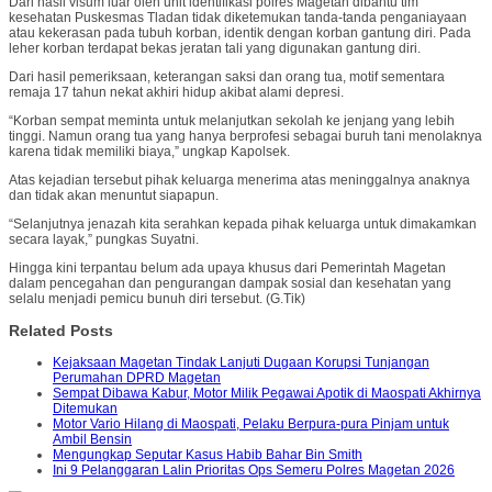
Dari hasil visum luar oleh unit identifikasi polres Magetan dibantu tim
kesehatan Puskesmas Tladan tidak diketemukan tanda-tanda penganiayaan
atau kekerasan pada tubuh korban, identik dengan korban gantung diri. Pada
leher korban terdapat bekas jeratan tali yang digunakan gantung diri.
Dari hasil pemeriksaan, keterangan saksi dan orang tua, motif sementara
remaja 17 tahun nekat akhiri hidup akibat alami depresi.
“Korban sempat meminta untuk melanjutkan sekolah ke jenjang yang lebih
tinggi. Namun orang tua yang hanya berprofesi sebagai buruh tani menolaknya
karena tidak memiliki biaya,” ungkap Kapolsek.
Atas kejadian tersebut pihak keluarga menerima atas meninggalnya anaknya
dan tidak akan menuntut siapapun.
“Selanjutnya jenazah kita serahkan kepada pihak keluarga untuk dimakamkan
secara layak,” pungkas Suyatni.
Hingga kini terpantau belum ada upaya khusus dari Pemerintah Magetan
dalam pencegahan dan pengurangan dampak sosial dan kesehatan yang
selalu menjadi pemicu bunuh diri tersebut. (G.Tik)
Related Posts
Kejaksaan Magetan Tindak Lanjuti Dugaan Korupsi Tunjangan
Perumahan DPRD Magetan
Sempat Dibawa Kabur, Motor Milik Pegawai Apotik di Maospati Akhirnya
Ditemukan
Motor Vario Hilang di Maospati, Pelaku Berpura-pura Pinjam untuk
Ambil Bensin
Mengungkap Seputar Kasus Habib Bahar Bin Smith
Ini 9 Pelanggaran Lalin Prioritas Ops Semeru Polres Magetan 2026