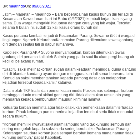
By:
mearindo
On:
09/06/2021
Jatim – Magetan – Mearindo – Baru beberapa hari kasus bunuh diri terjadi di
Kecamatan Kawedanan, hari ini Rabu (9/6/2021) kembali terjadi kasus yang
sama. Dua warga mengakiri hidupnya dengan cara yang tak wajar. Tercatat
selama 6 bulan ini, sudah 12 kali kasus orang bunuh diri.
Kasus pertama kembali terjadi di Kecamatan Parang. Suwarno (56th) warga di
lingkungan Ngepeh Kelurahan/Kecamatan Parang ditemukan tewas gantung
diri dengan seutas tali di dapur rumahnya.
Kapolsek Parang AKP Suyono menyampaikan, korban ditemukan tewas
gantung diri pertama kali oleh Saimin yang pada saat itu akan pergi buang air
kecil di belakang rumah.
“Saat itu saksi melihat korban sudah dalam keadaan meninggal dunia gantung
diri di blandar kandang ayam dengan menggunakan tali senar berwarna biru.
Kemudian saksi memberitahukan kepada pamong desa dan melaporkan
kejadian tersebut kepada kami,” katanya.
Dalam olah TKP Inafis dan pemeriksaan medis Puskesmas setempat, korban
meninggal dunia murni akibat gantung diri, tidak ditemukan unsur lain yang
mengarah kepada pembunuhan maupun kriminal lainnya.
Keluarga korban meminta agar tidak dilakukan pemeriksaan dalam terhadap
korban. Pihak keluarga pun menerima kejadian tersebut serta tidak menuntut
secara hukum.
“Korban memiliki riwayat sakit asam lambung yang tak kunjung sembuh dan
sering mengeluh kepada saksi serta sering berobat ke Puskesmas Parang.
Keterangan saudara korban juga sempat berobat kemana mana namun tidak
kunjung sembuh,” papar Kapolsek.