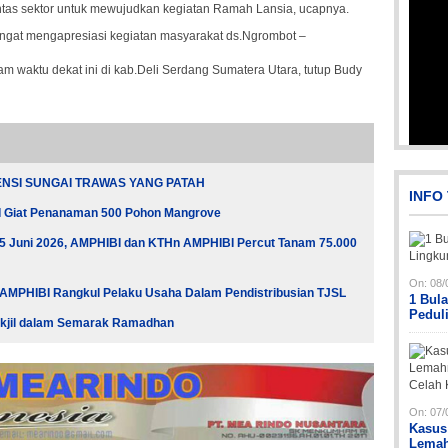
ntas sektor untuk mewujudkan kegiatan Ramah Lansia, ucapnya.
gat mengapresiasi kegiatan masyarakat ds.Ngrombot –
m waktu dekat ini di kab.Deli Serdang Sumatera Utara, tutup Budy
Picsart_23-04-02_13-27-26-448
NSI SUNGAI TRAWAS YANG PATAH
INFO
I Giat Penanaman 500 Pohon Mangrove
a 5 Juni 2026, AMPHIBI dan KTHn AMPHIBI Percut Tanam 75.000
On:
08/
 AMPHIBI Rangkul Pelaku Usaha Dalam Pendistribusian TJSL
1 Bul
Pedul
akjil dalam Semarak Ramadhan
Pi
Pi
On:
07/
Kasus
Lemah