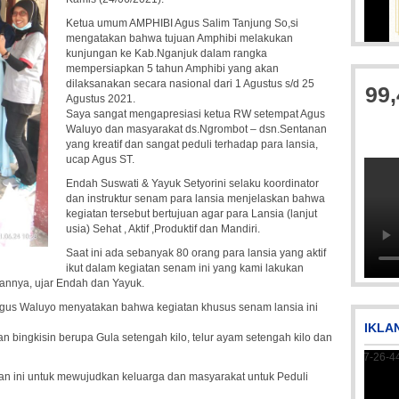
Ketua umum AMPHIBI Agus Salim Tanjung So,si
mengatakan bahwa tujuan Amphibi melakukan
IMG-20250501-WA0
kunjungan ke Kab.Nganjuk dalam rangka
mempersiapkan 5 tahun Amphibi yang akan
dilaksanakan secara nasional dari 1 Agustus s/d 25
99
Agustus 2021.
Saya sangat mengapresiasi ketua RW setempat Agus
Waluyo dan masyarakat ds.Ngrombot – dsn.Sentanan
yang kreatif dan sangat peduli terhadap para lansia,
ucap Agus ST.
Endah Suswati & Yayuk Setyorini selaku koordinator
dan instruktur senam para lansia menjelaskan bahwa
kegiatan tersebut bertujuan agar para Lansia (lanjut
Picsart_23-04-12_11-55-35-604
usia) Sehat , Aktif ,Produktif dan Mandiri.
Saat ini ada sebanyak 80 orang para lansia yang aktif
ikut dalam kegiatan senam ini yang kami lakukan
lannya, ujar Endah dan Yayuk.
us Waluyo menyatakan bahwa kegiatan khusus senam lansia ini
IKLA
an bingkisin berupa Gula setengah kilo, telur ayam setengah kilo dan
n ini untuk mewujudkan keluarga dan masyarakat untuk Peduli