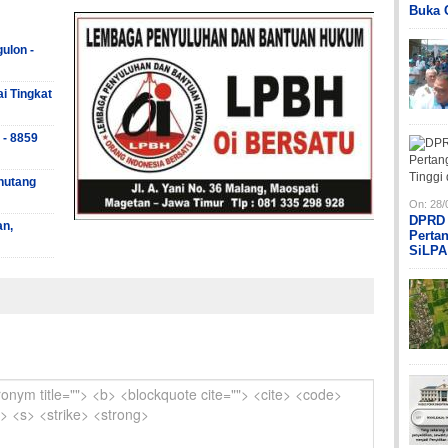
Buka 
ulon -
ai Tingkat
 - 8859
hutang
On:
28/
DPRD 
an,
Perta
SiLPA