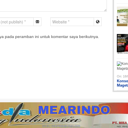
ya pada peramban ini untuk komentar saya berikutnya.
On:
18/
Konso
Maget