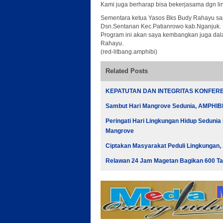
Kami juga berharap bisa bekerjasama dgn li
Sementara ketua Yasos Bks Budy Rahayu san
Dsn.Sentanan Kec.Patianrowo kab.Nganjuk.
Program ini akan saya kembangkan juga dala
Rahayu.
(red-litbang.amphibi)
Related Posts
KEPATUTAN DAN INTEGRITAS KONFERE
Sambut Hari Mangrove Sedunia, AMPHIB
Peringati Hari Lingkungan Hidup Seduni
Mangrove
Ciptakan Masyarakat Peduli Lingkungan,
Relawan 24 Jam Magetan Bagikan 600 T