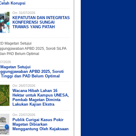
Celah Korupsi
On:
31/07/2026
KEPATUTAN DAN INTEGRITAS
KONFERENSI SUNGAI
TRAWAS YANG PATAH
07/2026
Magetan Setujui
nggungjawaban APBD 2025, Soroti
 Tinggi dan PAD Belum Optimal
On:
26/07/2026
Wacana Hibah Lahan 16
Hektar untuk Kampus UNESA,
Pemkab Magetan Diminta
Lakukan Kajian Ekstra
On:
22/07/2026
Publik Curigai Kasus Pokir
Magetan Dibiarkan
Menggantung Oleh Kejaksaan