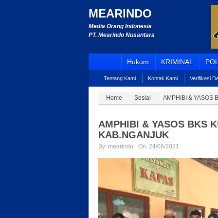
MEARINDO
Media Orang Indonesia
PT. Mearindo Nusantara
Hukum
KRIMINAL
POL
Tentang Kami
Kontak Kami
Verifikasi 
Home
Sosial
AMPHIBI & YASOS 
AMPHIBI & YASOS BKS 
KAB.NGANJUK
By:
mearindo
On:
24/06/2021