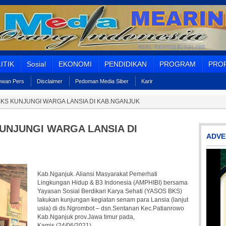
ITIK
Sosial
EKONOMI
PENDIDIKAN
PROGRAM
PROF
Dewan Pers
Disclaimer
Pedoman Media Siber
Karir
BKS KUNJUNGI WARGA LANSIA DI KAB.NGANJUK
KUNJUNGI WARGA LANSIA DI
ADVE
Kab.Nganjuk. Aliansi Masyarakat Pemerhati
Lingkungan Hidup & B3 Indonesia (AMPHIBI) bersama
Yayasan Sosial Berdikari Karya Sehati (YASOS BKS)
lakukan kunjungan kegiatan senam para Lansia (lanjut
usia) di ds.Ngrombot – dsn.Sentanan Kec.Patianrowo
Kab.Nganjuk prov.Jawa timur pada,
Kamis (24/06/2021).