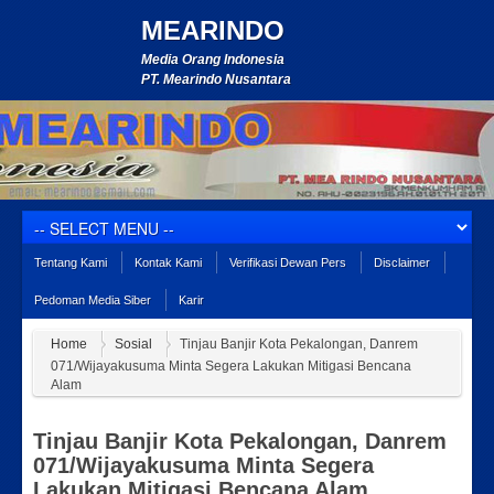
MEARINDO
Media Orang Indonesia
PT. Mearindo Nusantara
Tentang Kami
Kontak Kami
Verifikasi Dewan Pers
Disclaimer
Pedoman Media Siber
Karir
Home
Sosial
Tinjau Banjir Kota Pekalongan, Danrem
071/Wijayakusuma Minta Segera Lakukan Mitigasi Bencana
Alam
Tinjau Banjir Kota Pekalongan, Danrem
071/Wijayakusuma Minta Segera
Lakukan Mitigasi Bencana Alam