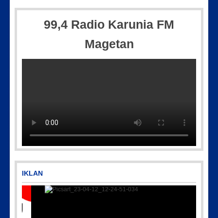
99,4 Radio Karunia FM
Magetan
IMG-20250501-WA0005
IMG-20170928-WA0071
IKLAN