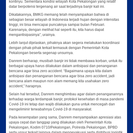
kontinyu. Sementara kondisi wilayah Kota Pekalongan yang relatif
datar berpotensi tergenang air saat terjadinya banjir kali ini.
Dikatakannya, BMKG memang telah menyampaikan bahwa di
sebagian besar wilayah di Indonesia terjadi hujan dengan intensitas
tinggi, ini bisa mencapai puncaknya sampai bulan Februari.
Karenanya, dengan melihat hal seperti itu, kita harus dapat
mengantisipasinya”, urainya.
Lebih lanjut dijelaskan, pihaknya akan segera melakukan koordinasi
dengan pihak-pihak terkait termasuk dengan Pemerintah Kota
Pekalongan beserta segenap unsurnya.
Danrem berharap, musibah banjir ini tidak membawa korban, untuk itu
berbagai upaya harus dilakukan dalam antisipasi dan penanganan
bencana agar bisa zero accident. “Bagaimana upaya kita dalam
antisipasi dan penanganan bencana agar bisa zero accident, jadi
bencana alam maupun non alam memang kita usahakan zero
accident,” harapnya.
Selain hal tersebut, Danrem menghimbau agar dalam penanganannya
terhadap warga terdampak banjir, protokol kesehatan di masa pandemi
Covid-19 ini tetap dan wajib dilakukan guna untuk mencegah dan
mengeliminir terwabahnya Covid-19 di masyarakat.
Pada kesempatan yang sama, Danrem menyampaikan apresiasi atas
upaya cepat dan tanggap yang dilakukan oleh Pemerintah Kota
Pekalongan, Kodim 0710/Pekalongan, Polresta Pekalongan, BPBD
serta unsur terkait lainnya dalam mengevakuasi serta distribusi logistik