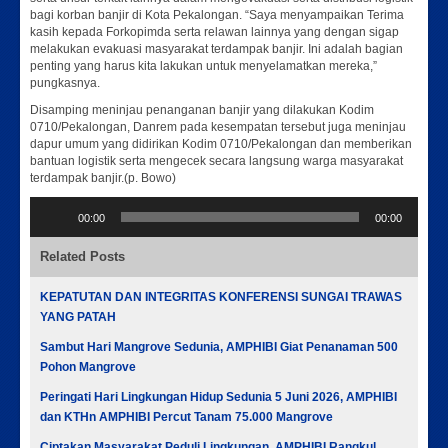
bagi korban banjir di Kota Pekalongan. “Saya menyampaikan Terima
kasih kepada Forkopimda serta relawan lainnya yang dengan sigap
melakukan evakuasi masyarakat terdampak banjir. Ini adalah bagian
penting yang harus kita lakukan untuk menyelamatkan mereka,”
pungkasnya.
Disamping meninjau penanganan banjir yang dilakukan Kodim
0710/Pekalongan, Danrem pada kesempatan tersebut juga meninjau
dapur umum yang didirikan Kodim 0710/Pekalongan dan memberikan
bantuan logistik serta mengecek secara langsung warga masyarakat
terdampak banjir.(p. Bowo)
Pemutar
00:00
00:00
Audio
Related Posts
KEPATUTAN DAN INTEGRITAS KONFERENSI SUNGAI TRAWAS
YANG PATAH
Sambut Hari Mangrove Sedunia, AMPHIBI Giat Penanaman 500
Pohon Mangrove
Peringati Hari Lingkungan Hidup Sedunia 5 Juni 2026, AMPHIBI
dan KTHn AMPHIBI Percut Tanam 75.000 Mangrove
Ciptakan Masyarakat Peduli Lingkungan, AMPHIBI Rangkul