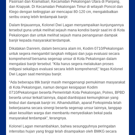
Pasirsari dan Kramatsari, Kecamatan Pekalongan Utara di Panjang,
dan Krapyak. Di Kecamatan Pekalongan Timur di wilayah Poncol dan
Klego dengan ketinggian air mencapai 80-120 cm, mengakibatkan
seribu orang lebih terdampak banjir.
Dalam tinjauannya, Kolonel Dwi Lagan menyampaikan kunjungannya
tersebut guna untuk melihat sejauh mana kondisi banjir saat ini di Kota
Pekalongan dan untuk melihat sejauh mana penanganan dampak
banjir kepada masyarakat terdampak.
Dikatakan Danrem, dalam bencana alam ini, Kodim 0710/Pekalongan
untuk segera mengambil langkah mitigasi dan juga evaluasi secara
komprehensif bersama segenap unsur di Kota Pekalongan dalam
mengatasi banjir tersebut. “Kita harus segera melakukan proses
mitigasi sekaligus evaluasi secara lebih komprehensif,” tegas Kolonel
Dwi Lagan saat meninjau banjir.
“Ada beberapa titik banjir masih menggenangi pemukiman masyarakat
di Kota Pekalongan, namun dengan kesigapan Kodim
0710/Pekalongan beserta Pemerintah Kota Pekalongan, Polres, BPBD
beserta unsur terkait lainnya, dapat diantisipasi kemungkinan yang
timbul dari dampak banjir ini. Alhamdulillah, aparat Forkopimda telah
bekerjasama secara sinergi beserta segenap unsur lainnya, tanggap
akan kesulitan warga dan membantu menyediakan bekal pada
masyarakat terdampak”, terangnya.
Kolonel Lagan menambahkan, bahwa sesungguhnya peringatan
intensitas hujan yang tinggi telah disampaikan oleh BMKG secara