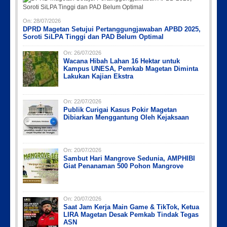
On:
28/07/2026
DPRD Magetan Setujui Pertanggungjawaban APBD 2025,
Soroti SiLPA Tinggi dan PAD Belum Optimal
On:
26/07/2026
Wacana Hibah Lahan 16 Hektar untuk
Kampus UNESA, Pemkab Magetan Diminta
Lakukan Kajian Ekstra
On:
22/07/2026
Publik Curigai Kasus Pokir Magetan
Dibiarkan Menggantung Oleh Kejaksaan
On:
20/07/2026
Sambut Hari Mangrove Sedunia, AMPHIBI
Giat Penanaman 500 Pohon Mangrove
On:
20/07/2026
Saat Jam Kerja Main Game & TikTok, Ketua
LIRA Magetan Desak Pemkab Tindak Tegas
ASN