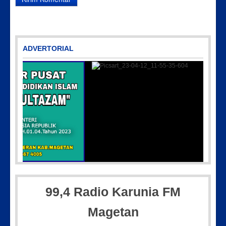
ADVERTORIAL
97
Picsart_23-04-12_11-55-35-604
99,4 Radio Karunia FM
Magetan