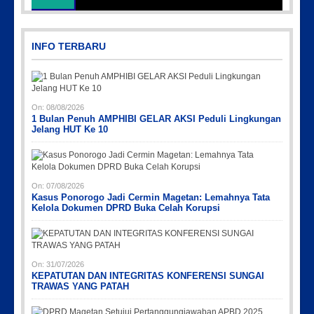
Picsart_23-04-12_12-24-51-034
INFO TERBARU
On:
08/08/2026
1 Bulan Penuh AMPHIBI GELAR AKSI Peduli Lingkungan
Jelang HUT Ke 10
Picsart_23-04-02_13-27-26-448
Picsart_23-04-12_11-55-35-604
IMG_20230730_152959
IMG-20191006-WA0043
PicsArt_03-12-12.53.38
On:
07/08/2026
Kasus Ponorogo Jadi Cermin Magetan: Lemahnya Tata
Kelola Dokumen DPRD Buka Celah Korupsi
On:
31/07/2026
KEPATUTAN DAN INTEGRITAS KONFERENSI SUNGAI
TRAWAS YANG PATAH