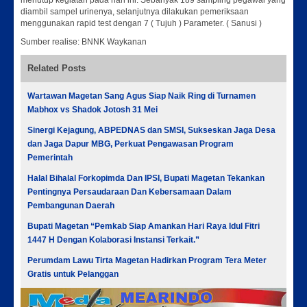
menutup kegiatan pada hari ini. Sebanyak 189 sampling pegawai yang
diambil sampel urinenya, selanjutnya dilakukan pemeriksaan
menggunakan rapid test dengan 7 ( Tujuh ) Parameter. ( Sanusi )
Sumber realise: BNNK Waykanan
Related Posts
Wartawan Magetan Sang Agus Siap Naik Ring di Turnamen
Mabhox vs Shadok Jotosh 31 Mei
Sinergi Kejagung, ABPEDNAS dan SMSI, Sukseskan Jaga Desa
dan Jaga Dapur MBG, Perkuat Pengawasan Program
Pemerintah
Halal Bihalal Forkopimda Dan IPSI, Bupati Magetan Tekankan
Pentingnya Persaudaraan Dan Kebersamaan Dalam
Pembangunan Daerah
Bupati Magetan “Pemkab Siap Amankan Hari Raya Idul Fitri
1447 H Dengan Kolaborasi Instansi Terkait.”
Perumdam Lawu Tirta Magetan Hadirkan Program Tera Meter
Gratis untuk Pelanggan