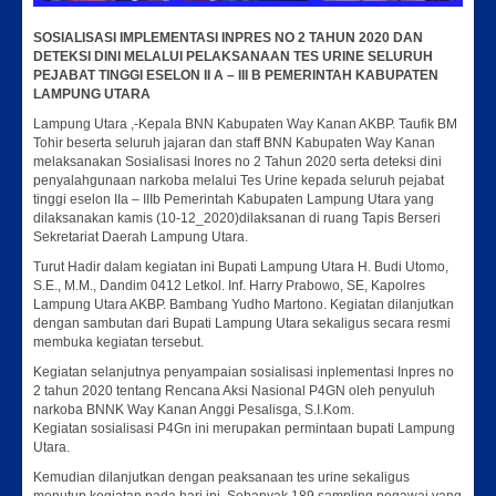
SOSIALISASI IMPLEMENTASI INPRES NO 2 TAHUN 2020 DAN
DETEKSI DINI MELALUI PELAKSANAAN TES URINE SELURUH
PEJABAT TINGGI ESELON II A – III B PEMERINTAH KABUPATEN
LAMPUNG UTARA
Lampung Utara ,-Kepala BNN Kabupaten Way Kanan AKBP. Taufik BM
Tohir beserta seluruh jajaran dan staff BNN Kabupaten Way Kanan
melaksanakan Sosialisasi Inores no 2 Tahun 2020 serta deteksi dini
penyalahgunaan narkoba melalui Tes Urine kepada seluruh pejabat
tinggi eselon IIa – IIIb Pemerintah Kabupaten Lampung Utara yang
dilaksanakan kamis (10-12_2020)dilaksanan di ruang Tapis Berseri
Sekretariat Daerah Lampung Utara.
Turut Hadir dalam kegiatan ini Bupati Lampung Utara H. Budi Utomo,
S.E., M.M., Dandim 0412 Letkol. Inf. Harry Prabowo, SE, Kapolres
Lampung Utara AKBP. Bambang Yudho Martono. Kegiatan dilanjutkan
dengan sambutan dari Bupati Lampung Utara sekaligus secara resmi
membuka kegiatan tersebut.
Kegiatan selanjutnya penyampaian sosialisasi inplementasi Inpres no
2 tahun 2020 tentang Rencana Aksi Nasional P4GN oleh penyuluh
narkoba BNNK Way Kanan Anggi Pesalisga, S.I.Kom.
Kegiatan sosialisasi P4Gn ini merupakan permintaan bupati Lampung
Utara.
Kemudian dilanjutkan dengan peaksanaan tes urine sekaligus