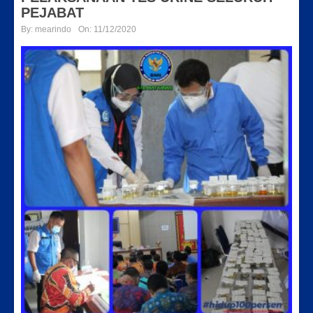
PEJABAT
By:
mearindo
On:
11/12/2020