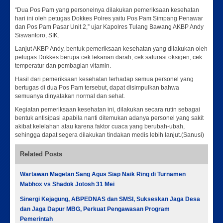
“Dua Pos Pam yang personelnya dilakukan pemeriksaan kesehatan
hari ini oleh petugas Dokkes Polres yaitu Pos Pam Simpang Penawar
dan Pos Pam Pasar Unit 2,” ujar Kapolres Tulang Bawang AKBP Andy
Siswantoro, SIK.
Lanjut AKBP Andy, bentuk pemeriksaan kesehatan yang dilakukan oleh
petugas Dokkes berupa cek tekanan darah, cek saturasi oksigen, cek
temperatur dan pembagian vitamin.
Hasil dari pemeriksaan kesehatan terhadap semua personel yang
bertugas di dua Pos Pam tersebut, dapat disimpulkan bahwa
semuanya dinyatakan normal dan sehat.
Kegiatan pemeriksaan kesehatan ini, dilakukan secara rutin sebagai
bentuk antisipasi apabila nanti ditemukan adanya personel yang sakit
akibat kelelahan atau karena faktor cuaca yang berubah-ubah,
sehingga dapat segera dilakukan tindakan medis lebih lanjut.(Sanusi)
Related Posts
Wartawan Magetan Sang Agus Siap Naik Ring di Turnamen
Mabhox vs Shadok Jotosh 31 Mei
Sinergi Kejagung, ABPEDNAS dan SMSI, Sukseskan Jaga Desa
dan Jaga Dapur MBG, Perkuat Pengawasan Program
Pemerintah