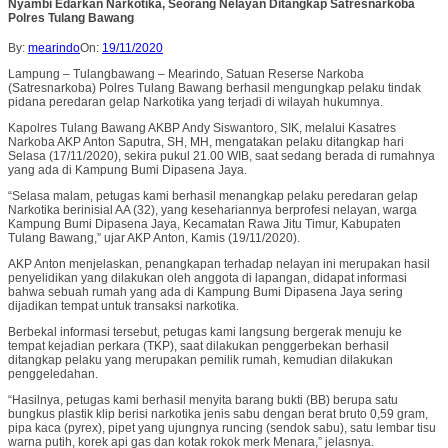
Nyambi Edarkan Narkotika, Seorang Nelayan Ditangkap Satresnarkoba
Polres Tulang Bawang
By:
mearindo
On:
19/11/2020
Lampung – Tulangbawang – Mearindo, Satuan Reserse Narkoba
(Satresnarkoba) Polres Tulang Bawang berhasil mengungkap pelaku tindak
pidana peredaran gelap Narkotika yang terjadi di wilayah hukumnya.
Kapolres Tulang Bawang AKBP Andy Siswantoro, SIK, melalui Kasatres
Narkoba AKP Anton Saputra, SH, MH, mengatakan pelaku ditangkap hari
Selasa (17/11/2020), sekira pukul 21.00 WIB, saat sedang berada di rumahnya
yang ada di Kampung Bumi Dipasena Jaya.
“Selasa malam, petugas kami berhasil menangkap pelaku peredaran gelap
Narkotika berinisial AA (32), yang kesehariannya berprofesi nelayan, warga
Kampung Bumi Dipasena Jaya, Kecamatan Rawa Jitu Timur, Kabupaten
Tulang Bawang,” ujar AKP Anton, Kamis (19/11/2020).
AKP Anton menjelaskan, penangkapan terhadap nelayan ini merupakan hasil
penyelidikan yang dilakukan oleh anggota di lapangan, didapat informasi
bahwa sebuah rumah yang ada di Kampung Bumi Dipasena Jaya sering
dijadikan tempat untuk transaksi narkotika.
Berbekal informasi tersebut, petugas kami langsung bergerak menuju ke
tempat kejadian perkara (TKP), saat dilakukan penggerbekan berhasil
ditangkap pelaku yang merupakan pemilik rumah, kemudian dilakukan
penggeledahan.
“Hasilnya, petugas kami berhasil menyita barang bukti (BB) berupa satu
bungkus plastik klip berisi narkotika jenis sabu dengan berat bruto 0,59 gram,
pipa kaca (pyrex), pipet yang ujungnya runcing (sendok sabu), satu lembar tisu
warna putih, korek api gas dan kotak rokok merk Menara,” jelasnya.