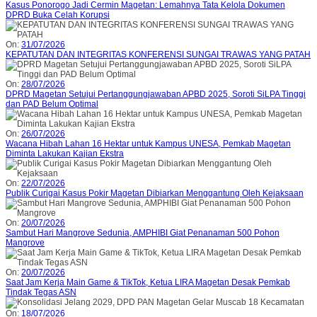
Kasus Ponorogo Jadi Cermin Magetan: Lemahnya Tata Kelola Dokumen
DPRD Buka Celah Korupsi
On:
31/07/2026
KEPATUTAN DAN INTEGRITAS KONFERENSI SUNGAI TRAWAS YANG PATAH
On:
28/07/2026
DPRD Magetan Setujui Pertanggungjawaban APBD 2025, Soroti SiLPA Tinggi
dan PAD Belum Optimal
On:
26/07/2026
Wacana Hibah Lahan 16 Hektar untuk Kampus UNESA, Pemkab Magetan
Diminta Lakukan Kajian Ekstra
On:
22/07/2026
Publik Curigai Kasus Pokir Magetan Dibiarkan Menggantung Oleh Kejaksaan
On:
20/07/2026
Sambut Hari Mangrove Sedunia, AMPHIBI Giat Penanaman 500 Pohon
Mangrove
On:
20/07/2026
Saat Jam Kerja Main Game & TikTok, Ketua LIRA Magetan Desak Pemkab
Tindak Tegas ASN
On:
18/07/2026