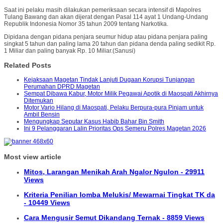
Saat ini pelaku masih dilakukan pemeriksaan secara intensif di Mapolres
Tulang Bawang dan akan dijerat dengan Pasal 114 ayat 1 Undang-Undang
Republik Indonesia Nomor 35 tahun 2009 tentang Narkotika.
Dipidana dengan pidana penjara seumur hidup atau pidana penjara paling
singkat 5 tahun dan paling lama 20 tahun dan pidana denda paling sedikit Rp.
1 Miliar dan paling banyak Rp. 10 Miliar.(Sanusi)
Related Posts
Kejaksaan Magetan Tindak Lanjuti Dugaan Korupsi Tunjangan
Perumahan DPRD Magetan
Sempat Dibawa Kabur, Motor Milik Pegawai Apotik di Maospati Akhirnya
Ditemukan
Motor Vario Hilang di Maospati, Pelaku Berpura-pura Pinjam untuk
Ambil Bensin
Mengungkap Seputar Kasus Habib Bahar Bin Smith
Ini 9 Pelanggaran Lalin Prioritas Ops Semeru Polres Magetan 2026
Most view article
Mitos, Larangan Menikah Arah Ngalor Ngulon - 29911
Views
Kriteria Penilian lomba Melukis/ Mewarnai Tingkat TK da
- 10449 Views
Cara Mengusir Semut Dikandang Ternak - 8859 Views