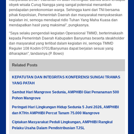
obyek wisata Curug Nangga yang sangat potensial menambah
pendapatan perekonomian warga. Sehingga kami dari TNI bersama
pihak Kepolisian, Pemerintah Daerah dan masyarakat menyukseskan
kegiatan ini, semoga mendapat ridlo Tuhan Yang Maha Kuasa dan
mendapatkan hasil yang maksimal”, pungkasnya.
“Saya selaku pengendali kegiatan Operasional TMMD, berterimakasih
kepada Pemerintah Daerah Kabupaten Banyumas beserta steakholder
dan masyarakat yang terlibat dalam kegiatan ini, semoga TMMD
Reguler 108 Kodim 0701/Banyumas dapat berjalan sesuai yang
diharapkan”, tandasnya.(P. Bowo)
Related Posts
KEPATUTAN DAN INTEGRITAS KONFERENSI SUNGAI TRAWAS
YANG PATAH
Sambut Hari Mangrove Sedunia, AMPHIBI Giat Penanaman 500
Pohon Mangrove
Peringati Hari Lingkungan Hidup Sedunia 5 Juni 2026, AMPHIBI
dan KTHn AMPHIBI Percut Tanam 75.000 Mangrove
Ciptakan Masyarakat Peduli Lingkungan, AMPHIBI Rangkul
Pelaku Usaha Dalam Pendistribusian TJSL