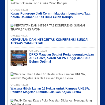
On:
07/08/2026
Kasus Ponorogo Jadi Cermin Magetan: Lemahnya Tata
Kelola Dokumen DPRD Buka Celah Korupsi
Picsart_23-04-12_12-24-51-034
Picsart_23-04-02_13-27-26-448
Picsart_23-04-12_11-55-35-604
IMG_20230730_152959
IMG-20191006-WA0043
On:
31/07/2026
KEPATUTAN DAN INTEGRITAS KONFERENSI SUNGAI
TRAWAS YANG PATAH
On:
28/07/2026
DPRD Magetan Setujui Pertanggungjawaban
APBD 2025, Soroti SiLPA Tinggi dan PAD
Belum Optimal
On:
26/07/2026
Wacana Hibah Lahan 16 Hektar untuk Kampus UNESA,
Pemkab Magetan Diminta Lakukan Kajian Ekstra