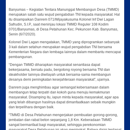
Banyumas – Kegiatan Tentara Manunggal Membangun Desa (TMMD)
merupakan salah satu wujud pengabdian TNI kepada masyarakat. Hal
itu disampaikan Danrem 071/Wijayakusuma Kolonel Inf Dwi Lagan
Safrudin, S.I.P., saat meninjau lokasi TMMD Reguler 108 Kodim
0701/Banyumas, di Desa Petahunan Kec. Pekuncen Kab. Banyumas,
Senin (6/7/2020).
Kolonel Dwi Lagan mengatakan, TMMD yang diprogramkan sebanyak
3 kali dalam setahun merupakan wujud pengabdian TNI bersama
Kementerian Negara dan lembaga lainnya dalam membantu mencapai
pembangunan.
“Dengan TMMD diharapkan masyarakat senantiasa dapat
bekerjasama, bersatu padu, bergotong royong bersama TNI dan
steakholder lainnya diwilayah untuk bersama-sama membangun
desanya demi peningkatan kesejahteraan masyarakat”, ujarnya.
Danrem juga menghimbau agar semangat kebersamaan dalam
membangun tetap terpatri dan kokoh guna menuju kemakmuran
masyarakat. Disamping itu, iapun minta kepada masyarakat, agar apa
yang telah dibangun hasilnya dapat dimanfaatkaan sebaik mungkin
dan terpelihara dengan baik.
“TMMD di Desa Petahunan mengerjakan pembuatan gorong-gorong,
jembatan dan rabat beton sepanjang 1,8 Km. Keberadaan TMMD
sangat bermanfaat bagi masyarakat, sehingga perekonomian
masyarakat Desa Petahunan ini akan meningkat. Bahwa disini terdapat