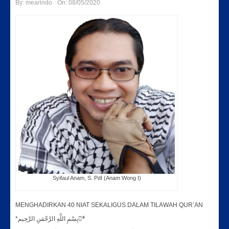
By:
mearindo
On:
08/05/2020
Syifaul Anam, S. PdI (Anam Wong I)
MENGHADIRKAN 40 NIAT SEKALIGUS DALAM TILAWAH QUR’AN
*بِسْمِ اللَّهِ الرَّحْمَنِ الرَّحِيم*ِ