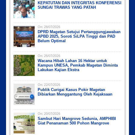
KEPATUTAN DAN INTEGRITAS KONFERENSI
SUNGAI TRAWAS YANG PATAH
On:
28/07/2026
DPRD Magetan Setujui Pertanggungjawaban
Picsart_23-04-12_12-24-51-034
Picsart_23-04-02_13-27-26-448
Picsart_23-04-12_11-55-35-604
IMG-20191006-WA0043
APBD 2025, Soroti SiLPA Tinggi dan PAD
Belum Optimal
On:
26/07/2026
Wacana Hibah Lahan 16 Hektar untuk
Kampus UNESA, Pemkab Magetan Diminta
Lakukan Kajian Ekstra
On:
22/07/2026
Publik Curigai Kasus Pokir Magetan
Dibiarkan Menggantung Oleh Kejaksaan
On:
20/07/2026
Sambut Hari Mangrove Sedunia, AMPHIBI
Giat Penanaman 500 Pohon Mangrove