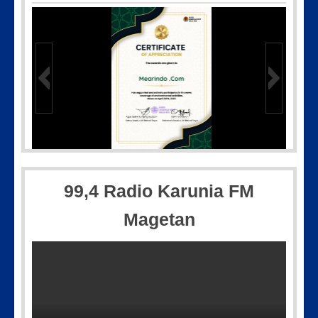
IMG-20250501-WA0005
99,4 Radio Karunia FM
Magetan
Picsart_23-04-12_11-55-35-604