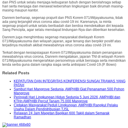
dan PNS untuk selalu menjaga kebugaran tubuh dengan berolahraga setiap
hari serta menjaga dan merawat kebersihan lingkungan baik dirumah masing-
masing maupun kantor.
Danrem berharap, segenap prajurit dan PNS Korem 071/Wijayakusuma, tidak
ada yang terjangkit virus corona atau covid-19 ini. Karenanya, ia minta
segenap prajurit untuk selalu beribadah dan berdoa mendekatkan diri kepada
Sang Pencipta, agar selalu mendapat lindungan-Nya dan diberikan kesehatan.
Danrem juga menghimbau segenap masyarakat diwilayah Korem
071/Wijayakusuma dan wilayah jajaran, agar tenang dan berpikir positif atas
terjadinya musibah akibat mewabahnya virus corona atau covid-19 ini.
Terkait dengan kesiapsiagaan Korem 071/Wijayakusuma dalam penanganan
mewabahnya virus corona, Danrem mengatakan, jajaran TNI di wilayah Korem
071/Wijayakusuma mengerahkan personelnya untuk bersiaga serta mendirikan
tenda serba guna dalam rangka siaga serta antisipasi Covid-19.(P. Bowo)
Related Posts
KEPATUTAN DAN INTEGRITAS KONFERENSI SUNGAI TRAWAS YANG
PATAH
Sambut Hari Mangrove Sedunia, AMPHIBI Giat Penanaman 500 Pohon
Mangrove
Peringati Hari Lingkungan Hidup Sedunia 5 Juni 2026, AMPHIBI dan
KTHn AMPHIBI Percut Tanam 75.000 Mangrove
Ciptakan Masyarakat Peduli Lingkungan, AMPHIBI Rangkul Pelaku
Usaha Dalam Pendistribusian TJSL
Relawan 24 Jam Magetan Bagikan 600 Takjil dalam Semarak
Ramadhan