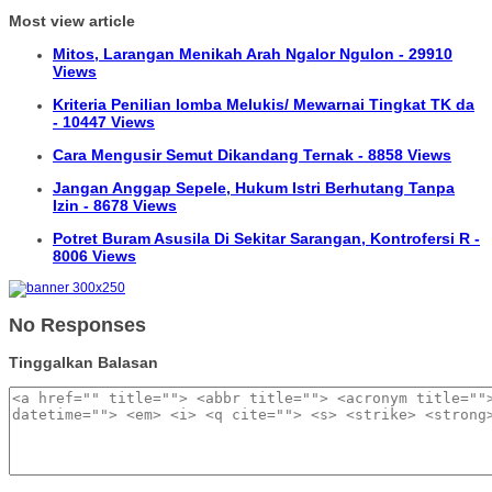
Most view article
Mitos, Larangan Menikah Arah Ngalor Ngulon - 29910
Views
Kriteria Penilian lomba Melukis/ Mewarnai Tingkat TK da
- 10447 Views
Cara Mengusir Semut Dikandang Ternak - 8858 Views
Jangan Anggap Sepele, Hukum Istri Berhutang Tanpa
Izin - 8678 Views
Potret Buram Asusila Di Sekitar Sarangan, Kontrofersi R -
8006 Views
No Responses
Tinggalkan Balasan