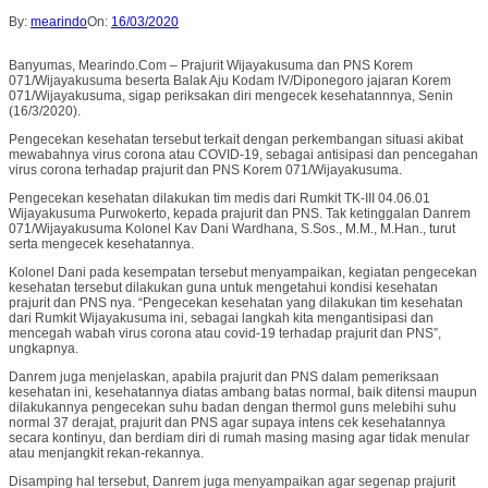
By:
mearindo
On:
16/03/2020
Banyumas, Mearindo.Com – Prajurit Wijayakusuma dan PNS Korem
071/Wijayakusuma beserta Balak Aju Kodam IV/Diponegoro jajaran Korem
071/Wijayakusuma, sigap periksakan diri mengecek kesehatannnya, Senin
(16/3/2020).
Pengecekan kesehatan tersebut terkait dengan perkembangan situasi akibat
mewabahnya virus corona atau COVID-19, sebagai antisipasi dan pencegahan
virus corona terhadap prajurit dan PNS Korem 071/Wijayakusuma.
Pengecekan kesehatan dilakukan tim medis dari Rumkit TK-III 04.06.01
Wijayakusuma Purwokerto, kepada prajurit dan PNS. Tak ketinggalan Danrem
071/Wijayakusuma Kolonel Kav Dani Wardhana, S.Sos., M.M., M.Han., turut
serta mengecek kesehatannya.
Kolonel Dani pada kesempatan tersebut menyampaikan, kegiatan pengecekan
kesehatan tersebut dilakukan guna untuk mengetahui kondisi kesehatan
prajurit dan PNS nya. “Pengecekan kesehatan yang dilakukan tim kesehatan
dari Rumkit Wijayakusuma ini, sebagai langkah kita mengantisipasi dan
mencegah wabah virus corona atau covid-19 terhadap prajurit dan PNS”,
ungkapnya.
Danrem juga menjelaskan, apabila prajurit dan PNS dalam pemeriksaan
kesehatan ini, kesehatannya diatas ambang batas normal, baik ditensi maupun
dilakukannya pengecekan suhu badan dengan thermol guns melebihi suhu
normal 37 derajat, prajurit dan PNS agar supaya intens cek kesehatannya
secara kontinyu, dan berdiam diri di rumah masing masing agar tidak menular
atau menjangkit rekan-rekannya.
Disamping hal tersebut, Danrem juga menyampaikan agar segenap prajurit