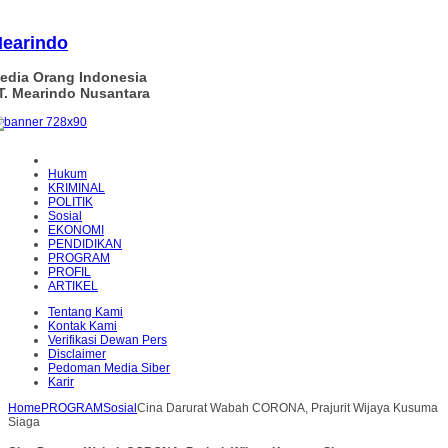
earindo
edia Orang Indonesia
T. Mearindo Nusantara
Hukum
KRIMINAL
POLITIK
Sosial
EKONOMI
PENDIDIKAN
PROGRAM
PROFIL
ARTIKEL
Tentang Kami
Kontak Kami
Verifikasi Dewan Pers
Disclaimer
Pedoman Media Siber
Karir
Home
PROGRAM
Sosial
Cina Darurat Wabah CORONA, Prajurit Wijaya Kusuma
Siaga