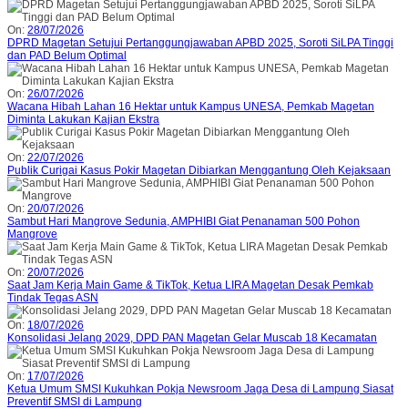
On:
28/07/2026
DPRD Magetan Setujui Pertanggungjawaban APBD 2025, Soroti SiLPA Tinggi
dan PAD Belum Optimal
On:
26/07/2026
Wacana Hibah Lahan 16 Hektar untuk Kampus UNESA, Pemkab Magetan
Diminta Lakukan Kajian Ekstra
On:
22/07/2026
Publik Curigai Kasus Pokir Magetan Dibiarkan Menggantung Oleh Kejaksaan
On:
20/07/2026
Sambut Hari Mangrove Sedunia, AMPHIBI Giat Penanaman 500 Pohon
Mangrove
On:
20/07/2026
Saat Jam Kerja Main Game & TikTok, Ketua LIRA Magetan Desak Pemkab
Tindak Tegas ASN
On:
18/07/2026
Konsolidasi Jelang 2029, DPD PAN Magetan Gelar Muscab 18 Kecamatan
On:
17/07/2026
Ketua Umum SMSI Kukuhkan Pokja Newsroom Jaga Desa di Lampung Siasat
Preventif SMSI di Lampung