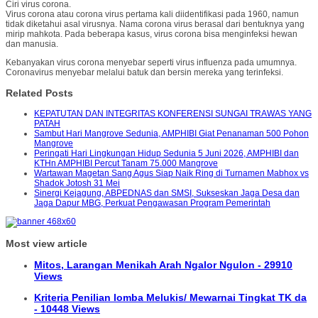
Ciri virus corona.
Virus corona atau corona virus pertama kali diidentifikasi pada 1960, namun
tidak diketahui asal virusnya. Nama corona virus berasal dari bentuknya yang
mirip mahkota. Pada beberapa kasus, virus corona bisa menginfeksi hewan
dan manusia.
Kebanyakan virus corona menyebar seperti virus influenza pada umumnya.
Coronavirus menyebar melalui batuk dan bersin mereka yang terinfeksi.
Related Posts
KEPATUTAN DAN INTEGRITAS KONFERENSI SUNGAI TRAWAS YANG
PATAH
Sambut Hari Mangrove Sedunia, AMPHIBI Giat Penanaman 500 Pohon
Mangrove
Peringati Hari Lingkungan Hidup Sedunia 5 Juni 2026, AMPHIBI dan
KTHn AMPHIBI Percut Tanam 75.000 Mangrove
Wartawan Magetan Sang Agus Siap Naik Ring di Turnamen Mabhox vs
Shadok Jotosh 31 Mei
Sinergi Kejagung, ABPEDNAS dan SMSI, Sukseskan Jaga Desa dan
Jaga Dapur MBG, Perkuat Pengawasan Program Pemerintah
Most view article
Mitos, Larangan Menikah Arah Ngalor Ngulon - 29910
Views
Kriteria Penilian lomba Melukis/ Mewarnai Tingkat TK da
- 10448 Views