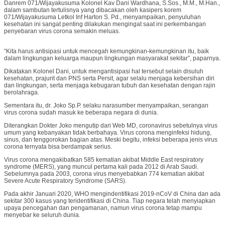
Danrem 071/Wijayakusuma Kolonel Kav Dani Wardhana, S.Sos., M.M., M.Han.,
dalam sambutan tertulisnya yang dibacakan oleh kasipers korem
071/Wijayakusuma Letkol Inf Harton S. Pd., menyampaikan, penyuluhan
kesehatan ini sangat penting dilakukan mengingat saat ini perkembangan
penyebaran virus corona semakin meluas.
“Kita harus antisipasi untuk mencegah kemungkinan-kemungkinan itu, baik
dalam lingkungan keluarga maupun lingkungan masyarakat sekitar”, paparnya.
Dikatakan Kolonel Dani, untuk mengantisipasi hal tersebut selain disuluh
kesehatan, prajurit dan PNS serta Persit, agar selalu menjaga kebersihan diri
dan lingkungan, serta menjaga kebugaran tubuh dan kesehatan dengan rajin
berolahraga.
Sementara itu, dr. Joko Sp.P. selaku narasumber menyampaikan, serangan
virus corona sudah masuk ke beberapa negara di dunia.
Diterangkan Dokter Joko mengutip dari Web MD, coronavirus sebetulnya virus
umum yang kebanyakan tidak berbahaya. Virus corona menginfeksi hidung,
sinus, dan tenggorokan bagian atas. Meski begitu, infeksi beberapa jenis virus
corona ternyata bisa berdampak serius.
Virus corona mengakibatkan 585 kematian akibat Middle East respiratory
syndrome (MERS), yang muncul pertama kali pada 2012 di Arab Saudi.
Sebelumnya pada 2003, corona virus menyebabkan 774 kematian akibat
Severe Acute Respiratory Syndrome (SARS).
Pada akhir Januari 2020, WHO mengindentifikasi 2019-nCoV di China dan ada
sekitar 300 kasus yang teridentifikasi di China. Tiap negara telah menyiapkan
upaya pencegahan dan pengamanan, namun virus corona tetap mampu
menyebar ke seluruh dunia.