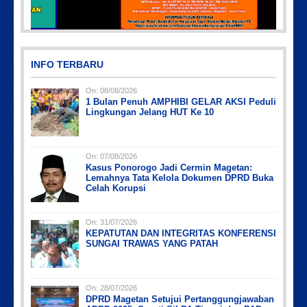
PicsArt_03-12-12.53.38
INFO TERBARU
On:
08/08/2026
1 Bulan Penuh AMPHIBI GELAR AKSI Peduli
Lingkungan Jelang HUT Ke 10
On:
07/08/2026
Kasus Ponorogo Jadi Cermin Magetan:
Picsart_23-04-12_12-24-51-034
Picsart_23-04-02_13-27-26-448
Picsart_23-04-12_11-55-35-604
IMG_20230730_152959
IMG-20191006-WA0043
Lemahnya Tata Kelola Dokumen DPRD Buka
Celah Korupsi
On:
31/07/2026
KEPATUTAN DAN INTEGRITAS KONFERENSI
SUNGAI TRAWAS YANG PATAH
On:
28/07/2026
DPRD Magetan Setujui Pertanggungjawaban