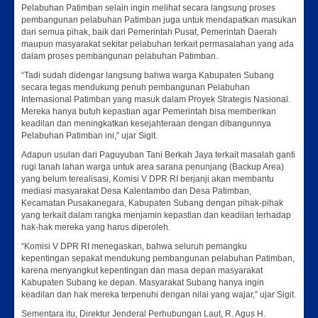
Pelabuhan Patimban selain ingin melihat secara langsung proses
pembangunan pelabuhan Patimban juga untuk mendapatkan masukan
dari semua pihak, baik dari Pemerintah Pusat, Pemerintah Daerah
maupun masyarakat sekitar pelabuhan terkait permasalahan yang ada
dalam proses pembangunan pelabuhan Patimban.
“Tadi sudah didengar langsung bahwa warga Kabupaten Subang
secara tegas mendukung penuh pembangunan Pelabuhan
Internasional Patimban yang masuk dalam Proyek Strategis Nasional.
Mereka hanya butuh kepastian agar Pemerintah bisa memberikan
keadilan dan meningkatkan kesejahteraan dengan dibangunnya
Pelabuhan Patimban ini,” ujar Sigit.
Adapun usulan dari Paguyuban Tani Berkah Jaya terkait masalah ganti
rugi tanah lahan warga untuk area sarana penunjang (Backup Area)
yang belum terealisasi, Komisi V DPR RI berjanji akan membantu
mediasi masyarakat Desa Kalentambo dan Desa Patimban,
Kecamatan Pusakanegara, Kabupaten Subang dengan pihak-pihak
yang terkait dalam rangka menjamin kepastian dan keadilan terhadap
hak-hak mereka yang harus diperoleh.
“Komisi V DPR RI menegaskan, bahwa seluruh pemangku
kepentingan sepakat mendukung pembangunan pelabuhan Patimban,
karena menyangkut kepentingan dan masa depan masyarakat
Kabupaten Subang ke depan. Masyarakat Subang hanya ingin
keadilan dan hak mereka terpenuhi dengan nilai yang wajar,” ujar Sigit.
Sementara itu, Direktur Jenderal Perhubungan Laut, R. Agus H.