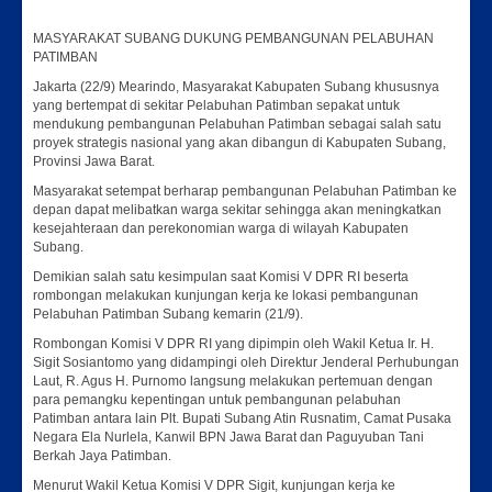
MASYARAKAT SUBANG DUKUNG PEMBANGUNAN PELABUHAN
PATIMBAN
Jakarta (22/9) Mearindo, Masyarakat Kabupaten Subang khususnya
yang bertempat di sekitar Pelabuhan Patimban sepakat untuk
mendukung pembangunan Pelabuhan Patimban sebagai salah satu
proyek strategis nasional yang akan dibangun di Kabupaten Subang,
Provinsi Jawa Barat.
Masyarakat setempat berharap pembangunan Pelabuhan Patimban ke
depan dapat melibatkan warga sekitar sehingga akan meningkatkan
kesejahteraan dan perekonomian warga di wilayah Kabupaten
Subang.
Demikian salah satu kesimpulan saat Komisi V DPR RI beserta
rombongan melakukan kunjungan kerja ke lokasi pembangunan
Pelabuhan Patimban Subang kemarin (21/9).
Rombongan Komisi V DPR RI yang dipimpin oleh Wakil Ketua Ir. H.
Sigit Sosiantomo yang didampingi oleh Direktur Jenderal Perhubungan
Laut, R. Agus H. Purnomo langsung melakukan pertemuan dengan
para pemangku kepentingan untuk pembangunan pelabuhan
Patimban antara lain Plt. Bupati Subang Atin Rusnatim, Camat Pusaka
Negara Ela Nurlela, Kanwil BPN Jawa Barat dan Paguyuban Tani
Berkah Jaya Patimban.
Menurut Wakil Ketua Komisi V DPR Sigit, kunjungan kerja ke