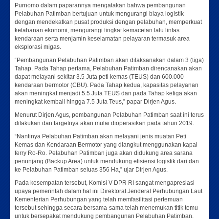
Purnomo dalam paparannya mengatakan bahwa pembangunan
Pelabuhan Patimban bertujuan untuk mengurangi biaya logistik
dengan mendekatkan pusat produksi dengan pelabuhan, memperkuat
ketahanan ekonomi, mengurangi tingkat kemacetan lalu lintas
kendaraan serta menjamin keselamatan pelayaran termasuk area
eksplorasi migas.
“Pembangunan Pelabuhan Patimban akan dilaksanakan dalam 3 (tiga)
Tahap. Pada Tahap pertama, Pelabuhan Patimban direncanakan akan
dapat melayani sekitar 3.5 Juta peti kemas (TEUS) dan 600.000
kendaraan bermotor (CBU). Pada Tahap kedua, kapasitas pelayanan
akan meningkat menjadi 5.5 Juta TEUS dan pada Tahap ketiga akan
meningkat kembali hingga 7.5 Juta Teus,” papar Dirjen Agus.
Menurut Dirjen Agus, pembangunan Pelabuhan Patimban saat ini terus
dilakukan dan targetnya akan mulai dioperasikan pada tahun 2019.
“Nantinya Pelabuhan Patimban akan melayani jenis muatan Peti
Kemas dan Kendaraan Bermotor yang diangkut menggunakan kapal
ferry Ro-Ro. Pelabuhan Patimban juga akan didukung area sarana
penunjang (Backup Area) untuk mendukung efisiensi logistik dari dan
ke Pelabuhan Patimban seluas 356 Ha,” ujar Dirjen Agus.
Pada kesempatan tersebut, Komisi V DPR RI sangat mengapresiasi
upaya pemerintah dalam hal ini Direktorat Jenderal Perhubungan Laut
Kementerian Perhubungan yang telah memfasilitasi pertemuan
tersebut sehingga secara bersama-sama telah menemukan titik temu
untuk bersepakat mendukung pembangunan Pelabuhan Patimban.