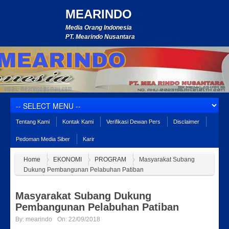
MEARINDO
Media Orang Indonesia
PT. Mearindo Nusantara
Tentang Kami
Kontak Kami
Verifikasi Dewan Pers
Disclaimer
Pedoman Media Siber
Karir
Home
EKONOMI
PROGRAM
Masyarakat Subang
Dukung Pembangunan Pelabuhan Patiban
Masyarakat Subang Dukung
Pembangunan Pelabuhan Patiban
By:
mearindo
On:
22/09/2018