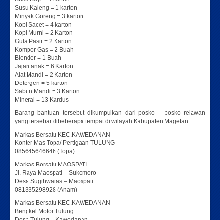
Susu Kaleng = 1 karton
Minyak Goreng = 3 karton
Kopi Sacet = 4 karton
Kopi Murni = 2 Karton
Gula Pasir = 2 Karton
Kompor Gas = 2 Buah
Blender = 1 Buah
Jajan anak = 6 Karton
Alat Mandi = 2 Karton
Detergen = 5 karton
Sabun Mandi = 3 Karton
Mineral = 13 Kardus
Barang bantuan tersebut dikumpulkan dari posko – posko relawan
yang tersebar dibeberapa tempat di wilayah Kabupaten Magetan
Markas Bersatu KEC.KAWEDANAN
Konter Mas Topa/ Pertigaan TULUNG
085645646646 (Topa)
Markas Bersatu MAOSPATI
Jl. Raya Maospati – Sukomoro
Desa Sugihwaras – Maospati
081335298928 (Anam)
Markas Bersatu KEC.KAWEDANAN
Bengkel Motor Tulung
Desa Tulung – Kawedanan