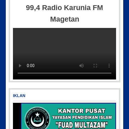
99,4 Radio Karunia FM
Magetan
IMG_20180718_182608
IMG-20170928-WA0071
IKLAN