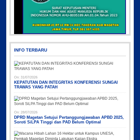
Picsart_23-04-10_00-36-15-097
INFO TERBARU
On:
31/07/2026
KEPATUTAN DAN INTEGRITAS KONFERENSI SUNGAI
TRAWAS YANG PATAH
Picsart_23-04-12_12-24-51-034
Picsart_23-04-02_13-27-26-448
IMG-20191006-WA0043
PicsArt_03-12-12.53.38
On:
28/07/2026
DPRD Magetan Setujui Pertanggungjawaban APBD 2025,
Soroti SiLPA Tinggi dan PAD Belum Optimal