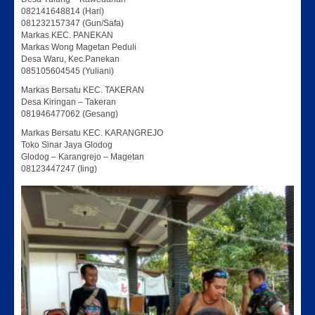
082141648814 (Hari)
081232157347 (Gun/Safa)
Markas KEC. PANEKAN
Markas Wong Magetan Peduli
Desa Waru, Kec.Panekan
085105604545 (Yuliani)
Markas Bersatu KEC. TAKERAN
Desa Kiringan – Takeran
081946477062 (Gesang)
Markas Bersatu KEC. KARANGREJO
Toko Sinar Jaya Glodog
Glodog – Karangrejo – Magetan
08123447247 (Iing)