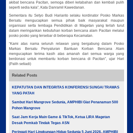
akibat bencana Pacitan, semoga diberi ketabahan dan kembali pulih
seperti sedia kala”, Kata Danramil Kawedanan.
Sementara itu Setyo Budi Harianto selaku kordinator Posko Markas
Bersatu mengucapkan semua pihak baik masyarakat maupun
organisasi serta lembaga Pendidikan di Magetan yang terlah turut
dalam meringankan kebutuhan korban bencana alam Pacitan melalui
posko posko yang tersebar di beberapa Kecamatan.
“Kami atas nama seluruh relawan yang bergabung dalam Posko
Markas Bersatu Penyaluran Bantuan Korban Bencana Alam
mengucapkan terima kasih atas amanah dari semua warga yang
berdonasi untuk membantu korban bencana di Pacitan”, ujar Hari
(Palih setiadi)
Related Posts
KEPATUTAN DAN INTEGRITAS KONFERENSI SUNGAI TRAWAS
YANG PATAH
Sambut Hari Mangrove Sedunia, AMPHIBI Giat Penanaman 500
Pohon Mangrove
Saat Jam Kerja Main Game & TikTok, Ketua LIRA Magetan
Desak Pemkab Tindak Tegas ASN
Peringati Hari Lingkungan Hidup Sedunia 5 Juni 2026, AMPHIBI