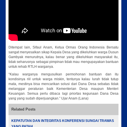
Ditempat lain, Sifaul Anam, Ketua Ormas Orang Indonesia Bersatu
sangat menyesalkan sikap Kepala Desa yang dikeluhkan warga Dusun
Gambyak menurutnya, kalau benar yang dikeluhkan masyarakat itu,
tidak seharusnya sebagai pimpinan tidak mau mengupayakan bantuan
untuk rehab RTLH warganya.
“Kalau warganya mengusulkan permohonan bantuan dan itu
kondisinya riil untuk warga miskin, tentunya kalau lurah tidak tutup
mata, mestinya bisa mencarikan solusi dari Dana Desa sebatas tidak
melanggar peraturan baik Kementerian Desa maupun Menteri
Keuangan. Semua perlu dibaca lagi priortas kegunaan Dana Desa
yang yang sudah diperjuangkan.” Ujar Anam (Lana)
Related Posts
KEPATUTAN DAN INTEGRITAS KONFERENSI SUNGAI TRAWAS
YANG PATAH