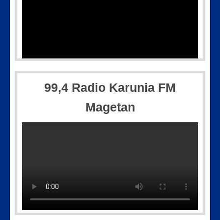
Picsart_23-04-12_11-55-35-604
99,4 Radio Karunia FM
Magetan
Picsart_23-04-10_00-36-15-097
IMG-20250501-WA0005