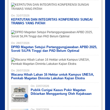
Picsart_23-04-10_00-36-15-097
Picsart_23-04-02_13-27-26-448
IMG_20230730_152959
IMG-20191006-WA0043
PicsArt_03-12-12.53.38
On:
31/07/2026
KEPATUTAN DAN INTEGRITAS KONFERENSI SUNGAI
TRAWAS YANG PATAH
On:
28/07/2026
DPRD Magetan Setujui Pertanggungjawaban APBD 2025,
Soroti SiLPA Tinggi dan PAD Belum Optimal
On:
26/07/2026
Wacana Hibah Lahan 16 Hektar untuk Kampus UNESA,
Pemkab Magetan Diminta Lakukan Kajian Ekstra
On:
22/07/2026
Publik Curigai Kasus Pokir Magetan
Dibiarkan Menggantung Oleh Kejaksaan
On:
20/07/2026