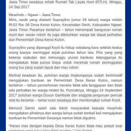
Jawa Timur swadaya rehab Rumah Tak Layak Huni (RTLH). Minggu,
24 Sep 2017
Mearindo – Ngawi – Jawa Timur.
Miris, nasib yang dialami Suprayitno (umur 28 tahun) warga miskin
Rt.02 Rw. 06 Desa Keras Kulon, Kecamatan Gerih, Kabupaten Ngawi,
Jawa Timur. Pasalnya bertahun – tahun menempati bangunan rumah
reyot dan rawan roboh itu juga dikeluhkan warga tak dapat perhatian
dari Pemerintah Desa Keras Kulon.
Suprayitno yang dipanggil Koyit itu hidup sebatang kara setelah kedua
orang tuanya meninggal sejak puluhan tahun lalu. Pria yang yang
bekerja srabutan dan menunggu uluran bantuan tetangganya itu
mengatakan tidak punya biaya untuk merehab rumah peninggalan
orang tua yang sudah lapuk dan mau roboh.
Melihat keadaan itu, puluhan warga lingkunganya sudah berinisiatif
mengajukan bantuan ke Pemerintah Desa Keras Kulon, namun
bertahun – tahun permohonan mereka tidak ada tanggapan dan tidak
ada perhatian ke warga miskin itu. Puncaknya, Minggu 24 September
2017 puluhan warga Dusun Gambyak dan anggota perguruan pencak
silat itu beramai – ramai iuran swadaya dan membongkar rumah Koyit.
Menurut Samin salah satu tokoh masyarakat kepada mearindo
mengatakan pihaknya dan warga lainya sudah berkali kali mengajukan
bantuan ke Pemerintah Desanya namun tidak digubris.
“Heran mas dengan kepala Desa Keras Kulon tidak mau peduli soal