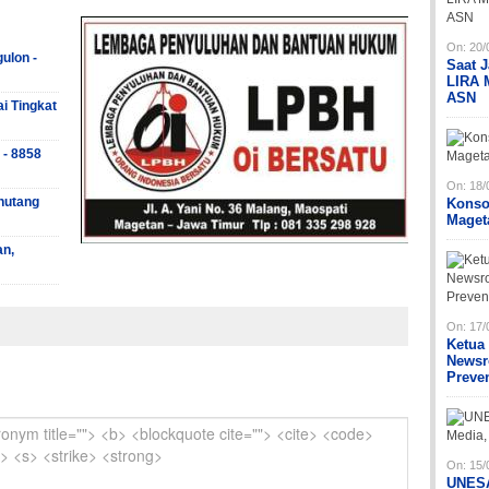
On:
20/
ulon -
Saat 
LIRA 
ASN
ai Tingkat
 - 8858
On:
18/
hutang
Konso
Maget
an,
On:
17/
Ketua
Newsr
Preve
On:
15/
UNESA