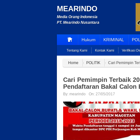
MEARINDO
Media Orang Indonesia
PT. Mearindo Nusantara
Hukum
KRIMINAL
POL
Tentang Kami
Kontak Kami
Verifikasi 
Home
POLITIK
Cari Pemimpin Ter
Cari Pemimpin Terbaik 2
Pendaftaran Bakal Calon
By:
mearindo
On:
27/05/2017