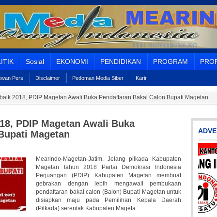
ITIK
Sosial
EKONOMI
PENDIDIKAN
PROGRAM
PROF
Dewan Pers
Disclaimer
Pedoman Media Siber
Karir
baik 2018, PDIP Magetan Awali Buka Pendaftaran Bakal Calon Bupati Magetan
018, PDIP Magetan Awali Buka
ADVE
 Bupati Magetan
Mearindo-Magetan-Jatim. Jelang pilkada Kabupaten
Magetan tahun 2018 Partai Demokrasi Indonesia
Perjuangan (PDIP) Kabupaten Magetan membuat
gebrakan dengan lebih mengawali pembukaan
pendaftaran bakal calon (Balon) Bupati Magetan untuk
disiapkan maju pada Pemilihan Kepala Daerah
(Pilkada) serentak Kabupaten Mageta.