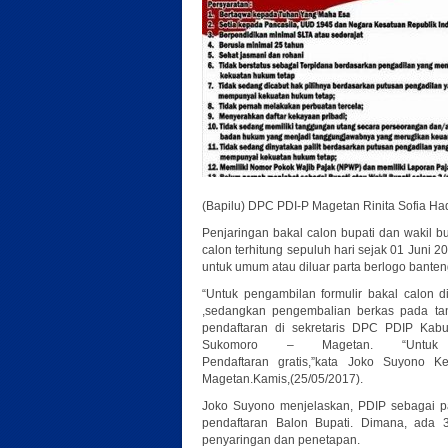
(Bapilu) DPC PDI-P Magetan Rinita Sofia Ha
Penjaringan bakal calon bupati dan wakil b
calon terhitung sepuluh hari sejak 01 Juni 2
untuk umum atau diluar parta berlogo banten
“Untuk pengambilan formulir bakal calon d
,sedangkan pengembalian berkas pada ta
pendaftaran di sekretaris DPC PDIP Kab
Sukomoro – Magetan. “Untuk p
Pendaftaran gratis,”kata Joko Suyono
Magetan.Kamis,(25/05/2017).
Joko Suyono menjelaskan, PDIP sebagai p
pendaftaran Balon Bupati. Dimana, ada 3
penyaringan dan penetapan.