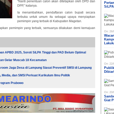
“Nanti penentuan calon akan ditetapkan oleh DPD dan
Perta
DPP,” katanya.
SiLPA
Ia menambahkan, pendaftaran calon bupati secara
terbuka untuk umum itu sebagai upaya menyiapkan
pemimpin yang terbaik di Kabupaten Magetan.
iapkan pemimpin yang terbaik, semuanya dilakukan demi kemajuan
On:
26/
Wacan
Kampu
Lakuk
an APBD 2025, Soroti SiLPA Tinggi dan PAD Belum Optimal
tan Gelar Muscab 18 Kecamatan
On:
22/
oom Jaga Desa di Lampung Siasat Preventif SMSI di Lampung
Publi
Dibia
Media, dan SMSI Perkuat Kurikulum Ilmu Politik
 Program Prabowo
On:
20/
Sambu
Giat 