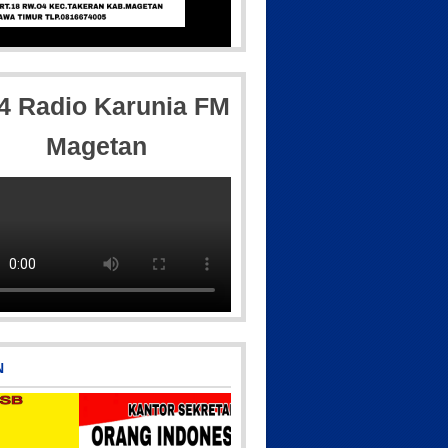
604
IMG-20250501-WA0005
,4 Radio Karunia FM
Magetan
IMG_20180718_182608
IMG-20170928-WA0071
N