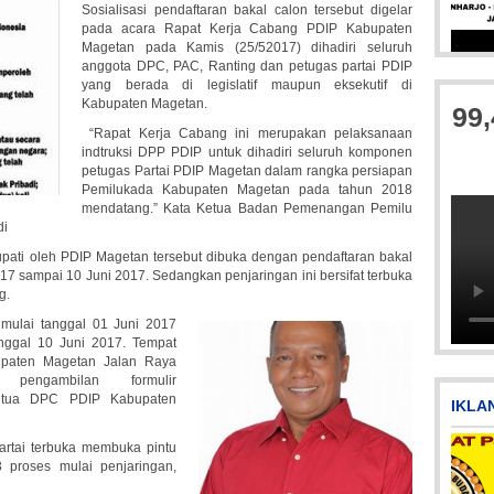
Sosialisasi pendaftaran bakal calon tersebut digelar
pada acara Rapat Kerja Cabang PDIP Kabupaten
Magetan pada Kamis (25/52017) dihadiri seluruh
Picsart_23-04-12_11-55-35-
anggota DPC, PAC, Ranting dan petugas partai PDIP
yang berada di legislatif maupun eksekutif di
Kabupaten Magetan.
99
“Rapat Kerja Cabang ini merupakan pelaksanaan
indtruksi DPP PDIP untuk dihadiri seluruh komponen
petugas Partai PDIP Magetan dalam rangka persiapan
Pemilukada Kabupaten Magetan pada tahun 2018
mendatang.” Kata Ketua Badan Pemenangan Pemilu
di
upati oleh PDIP Magetan tersebut dibuka dengan pendaftaran bakal
017 sampai 10 Juni 2017. Sedangkan penjaringan ini bersifat terbuka
Picsart_23-04-10_00-36-15-097
g.
imulai tanggal 01 Juni 2017
nggal 10 Juni 2017. Tempat
upaten Magetan Jalan Raya
engambilan formulir
 Ketua DPC PDIP Kabupaten
IKLA
artai terbuka membuka pintu
 proses mulai penjaringan,