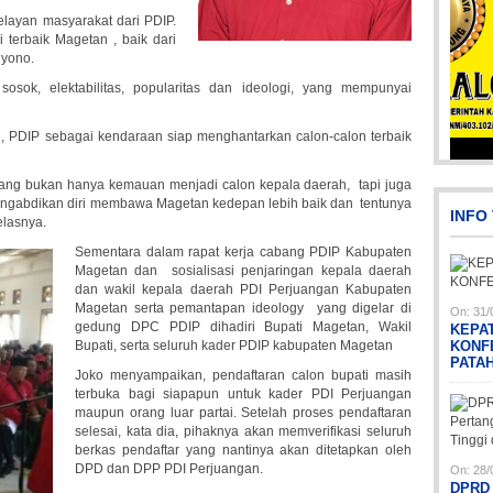
layan masyarakat dari PDIP.
terbaik Magetan , baik dari
uyono.
osok, elektabilitas, popularitas dan ideologi, yang mempunyai
, PDIP sebagai kendaraan siap menghantarkan calon-calon terbaik
Picsart_23-04-12_12-24-51-034
yang bukan hanya kemauan menjadi calon kepala daerah, tapi juga
ngabdikan diri membawa Magetan kedepan lebih baik dan tentunya
INFO
lasnya.
Sementara dalam rapat kerja cabang PDIP Kabupaten
Magetan dan sosialisasi penjaringan kepala daerah
dan wakil kepala daerah PDI Perjuangan Kabupaten
Magetan serta pemantapan ideology yang digelar di
On:
31/
gedung DPC PDIP dihadiri Bupati Magetan, Wakil
KEPA
Bupati, serta seluruh kader PDIP kabupaten Magetan
KONF
PATA
Joko menyampaikan, pendaftaran calon bupati masih
Pi
Pi
terbuka bagi siapapun untuk kader PDI Perjuangan
maupun orang luar partai. Setelah proses pendaftaran
selesai, kata dia, pihaknya akan memverifikasi seluruh
berkas pendaftar yang nantinya akan ditetapkan oleh
DPD dan DPP PDI Perjuangan.
On:
28/
DPRD 