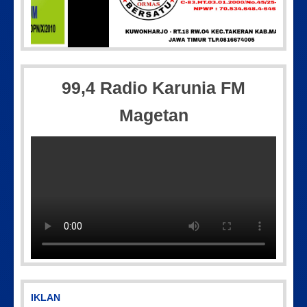
Picsart_23-04-12_11-55-35-604
99,4 Radio Karunia FM
Magetan
IMG_20180718_182608
IMG-20250501-WA0005
IKLAN