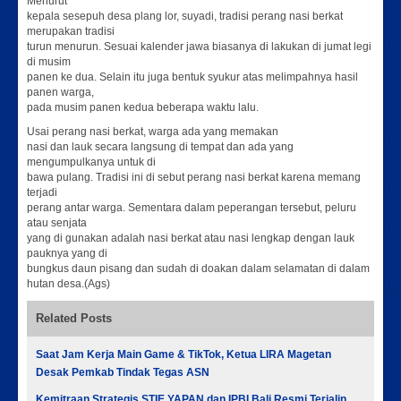
Menurut
kepala sesepuh desa plang lor, suyadi, tradisi perang nasi berkat
merupakan tradisi
turun menurun. Sesuai kalender jawa biasanya di lakukan di jumat legi
di musim
panen ke dua. Selain itu juga bentuk syukur atas melimpahnya hasil
panen warga,
pada musim panen kedua beberapa waktu lalu.
Usai perang nasi berkat, warga ada yang memakan
nasi dan lauk secara langsung di tempat dan ada yang
mengumpulkanya untuk di
bawa pulang. Tradisi ini di sebut perang nasi berkat karena memang
terjadi
perang antar warga. Sementara dalam peperangan tersebut, peluru
atau senjata
yang di gunakan adalah nasi berkat atau nasi lengkap dengan lauk
pauknya yang di
bungkus daun pisang dan sudah di doakan dalam selamatan di dalam
hutan desa.(Ags)
Related Posts
Saat Jam Kerja Main Game & TikTok, Ketua LIRA Magetan
Desak Pemkab Tindak Tegas ASN
Kemitraan Strategis STIE YAPAN dan IPBI Bali Resmi Terjalin