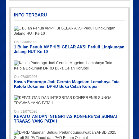
IMG-20191006-WA0043
INFO TERBARU
On:
08/08/2026
1 Bulan Penuh AMPHIBI GELAR AKSI Peduli Lingkungan
Jelang HUT Ke 10
Picsart_23-04-10_00-36-15-097
Picsart_23-04-12_12-24-51-034
Picsart_23-04-02_13-27-26-448
Picsart_23-04-12_11-55-35-604
PicsArt_03-12-12.53.38
On:
07/08/2026
Kasus Ponorogo Jadi Cermin Magetan: Lemahnya Tata
Kelola Dokumen DPRD Buka Celah Korupsi
On:
31/07/2026
KEPATUTAN DAN INTEGRITAS KONFERENSI SUNGAI
TRAWAS YANG PATAH