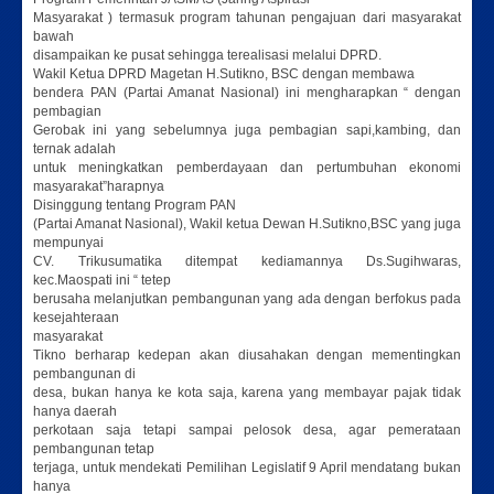
Masyarakat ) termasuk program tahunan pengajuan dari masyarakat
bawah
disampaikan ke pusat sehingga terealisasi melalui DPRD.
Wakil Ketua DPRD Magetan H.Sutikno, BSC dengan membawa
bendera PAN (Partai Amanat Nasional) ini mengharapkan “ dengan
pembagian
Gerobak ini yang sebelumnya juga pembagian sapi,kambing, dan
ternak adalah
untuk meningkatkan pemberdayaan dan pertumbuhan ekonomi
masyarakat”harapnya
Disinggung tentang Program PAN
(Partai Amanat Nasional), Wakil ketua Dewan H.Sutikno,BSC yang juga
mempunyai
CV. Trikusumatika ditempat kediamannya Ds.Sugihwaras,
kec.Maospati ini “ tetep
berusaha melanjutkan pembangunan yang ada dengan berfokus pada
kesejahteraan
masyarakat
Tikno berharap kedepan akan diusahakan dengan mementingkan
pembangunan di
desa, bukan hanya ke kota saja, karena yang membayar pajak tidak
hanya daerah
perkotaan saja tetapi sampai pelosok desa, agar pemerataan
pembangunan tetap
terjaga, untuk mendekati Pemilihan Legislatif 9 April mendatang bukan
hanya