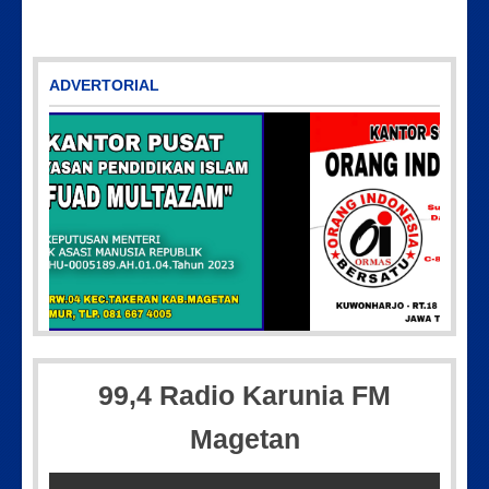
ADVERTORIAL
-36-15-097
Picsart_23-04-12_11-55-35-604
99,4 Radio Karunia FM
Magetan