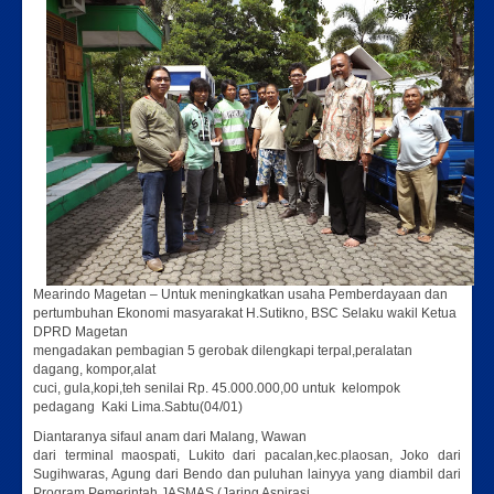
Mearindo Magetan – Untuk meningkatkan usaha Pemberdayaan dan
pertumbuhan Ekonomi masyarakat H.Sutikno, BSC Selaku wakil Ketua
DPRD Magetan
mengadakan pembagian 5 gerobak dilengkapi terpal,peralatan
dagang, kompor,alat
cuci, gula,kopi,teh senilai Rp. 45.000.000,00 untuk kelompok
pedagang Kaki Lima.Sabtu(04/01)
Diantaranya sifaul anam dari Malang, Wawan
dari terminal maospati, Lukito dari pacalan,kec.plaosan, Joko dari
Sugihwaras, Agung dari Bendo dan puluhan lainyya yang diambil dari
Program Pemerintah JASMAS (Jaring Aspirasi