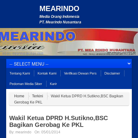
MEARINDO
Media Orang Indonesia
PT. Mearindo Nusantara
Tentang Kami
Kontak Kami
Verifikasi Dewan Pers
Disclaimer
Pedoman Media Siber
Karir
Home
Terkini
Wakil Ketua DPRD H.Sutikno,BSC Bagikan
Gerobag Ke PKL
Wakil Ketua DPRD H.Sutikno,BSC
Bagikan Gerobag Ke PKL
By:
mearindo
On:
05/01/2014