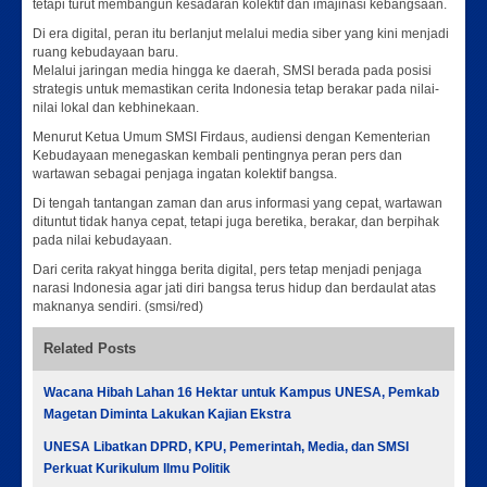
tetapi turut membangun kesadaran kolektif dan imajinasi kebangsaan.
Di era digital, peran itu berlanjut melalui media siber yang kini menjadi
ruang kebudayaan baru.
Melalui jaringan media hingga ke daerah, SMSI berada pada posisi
strategis untuk memastikan cerita Indonesia tetap berakar pada nilai-
nilai lokal dan kebhinekaan.
Menurut Ketua Umum SMSI Firdaus, audiensi dengan Kementerian
Kebudayaan menegaskan kembali pentingnya peran pers dan
wartawan sebagai penjaga ingatan kolektif bangsa.
Di tengah tantangan zaman dan arus informasi yang cepat, wartawan
dituntut tidak hanya cepat, tetapi juga beretika, berakar, dan berpihak
pada nilai kebudayaan.
Dari cerita rakyat hingga berita digital, pers tetap menjadi penjaga
narasi Indonesia agar jati diri bangsa terus hidup dan berdaulat atas
maknanya sendiri. (smsi/red)
Related Posts
Wacana Hibah Lahan 16 Hektar untuk Kampus UNESA, Pemkab
Magetan Diminta Lakukan Kajian Ekstra
UNESA Libatkan DPRD, KPU, Pemerintah, Media, dan SMSI
Perkuat Kurikulum Ilmu Politik