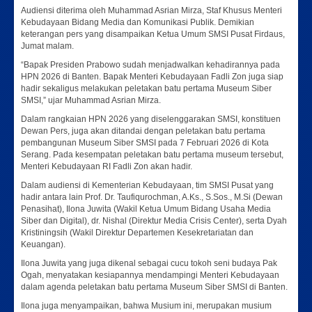
Audiensi diterima oleh Muhammad Asrian Mirza, Staf Khusus Menteri
Kebudayaan Bidang Media dan Komunikasi Publik. Demikian
keterangan pers yang disampaikan Ketua Umum SMSI Pusat Firdaus,
Jumat malam.
“Bapak Presiden Prabowo sudah menjadwalkan kehadirannya pada
HPN 2026 di Banten. Bapak Menteri Kebudayaan Fadli Zon juga siap
hadir sekaligus melakukan peletakan batu pertama Museum Siber
SMSI,” ujar Muhammad Asrian Mirza.
Dalam rangkaian HPN 2026 yang diselenggarakan SMSI, konstituen
Dewan Pers, juga akan ditandai dengan peletakan batu pertama
pembangunan Museum Siber SMSI pada 7 Februari 2026 di Kota
Serang. Pada kesempatan peletakan batu pertama museum tersebut,
Menteri Kebudayaan RI Fadli Zon akan hadir.
Dalam audiensi di Kementerian Kebudayaan, tim SMSI Pusat yang
hadir antara lain Prof. Dr. Taufiqurochman, A.Ks., S.Sos., M.Si (Dewan
Penasihat), Ilona Juwita (Wakil Ketua Umum Bidang Usaha Media
Siber dan Digital), dr. Nishal (Direktur Media Crisis Center), serta Dyah
Kristiningsih (Wakil Direktur Departemen Kesekretariatan dan
Keuangan).
Ilona Juwita yang juga dikenal sebagai cucu tokoh seni budaya Pak
Ogah, menyatakan kesiapannya mendampingi Menteri Kebudayaan
dalam agenda peletakan batu pertama Museum Siber SMSI di Banten.
Ilona juga menyampaikan, bahwa Musium ini, merupakan musium