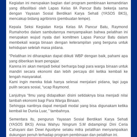
Kegiatan ini merupakan bagian dari program pembinaan kemandirian
yang difasilitasi oleh Lapas Kelas IIA Pancur Batu bekerja sama
dengan Yayasan Sosial Berdikari Karya Sehati (YASOS BKS),
mencakup bidang agribisnis (pembuatan tempe).
Kepala Seksi Kegiatan Kerja Kelas IIA Pancur Batu, Raymond
Rumahorbo dalam sambutannya menyampaikan bahwa pelatihan ini
merupakan wujud nyata dari komitmen Lapas Pancur Batu dalam
membekali warga binaan dengan keterampilan yang berguna untuk
kehidupan setelah masa pidana.
“Pelatihan ini diharapkan dapat diikuti WBP dengan baik, pahami apa
yang diberikan team pengajar.
Karena ini akan menjadi bekal berharga bagi para warga binaan untuk
mandiri secara ekonomi dan lebih percaya diri ketika kembali ke
tengah masyarakat.
Kami ingin mereka tidak hanya selesai menjalani pidana, tapi juga
pulih secara sosial, “ucap Raymond.
Lanjutnya “Ilmu yang didapatkan disini setidaknya bisa menjadi nilai
tambah ekonomi bagi Para Warga Binaan.
Sehingga nantinya dapat menjadi modal yang bisa digunakam ketika
kembali ke Dunia Luar, ” tambahnya.
Sementara itu, pengurus Yayasan Sosial Berdikari Karya Sehati
(YASOS BKS) Anisa Wahyu Ningrum S.M didampingi Dini Ceria
Cahayani dan Dewi Agustyne selaku mitra pelatihan menyampaikan
dukungan penuh terhadap program pembinaan dan pelatihan ini.