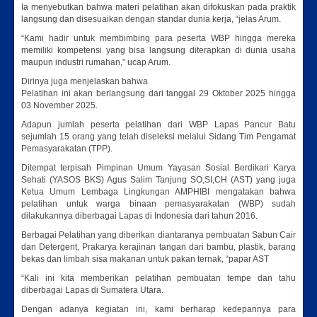
Ia menyebutkan bahwa materi pelatihan akan difokuskan pada praktik
langsung dan disesuaikan dengan standar dunia kerja, “jelas Arum.
“Kami hadir untuk membimbing para peserta WBP hingga mereka
memiliki kompetensi yang bisa langsung diterapkan di dunia usaha
maupun industri rumahan,” ucap Arum.
Dirinya juga menjelaskan bahwa
Pelatihan ini akan berlangsung dari tanggal 29 Oktober 2025 hingga
03 November 2025.
Adapun jumlah peserta pelatihan dari WBP Lapas Pancur Batu
sejumlah 15 orang yang telah diseleksi melalui Sidang Tim Pengamat
Pemasyarakatan (TPP).
Ditempat terpisah Pimpinan Umum Yayasan Sosial Berdikari Karya
Sehati (YASOS BKS) Agus Salim Tanjung SO,SI,CH (AST) yang juga
Ketua Umum Lembaga Lingkungan AMPHIBI mengatakan bahwa
pelatihan untuk warga binaan pemasyarakatan (WBP) sudah
dilakukannya diberbagai Lapas di Indonesia dari tahun 2016.
Berbagai Pelatihan yang diberikan diantaranya pembuatan Sabun Cair
dan Detergent, Prakarya kerajinan tangan dari bambu, plastik, barang
bekas dan limbah sisa makanan untuk pakan ternak, “papar AST
“Kali ini kita memberikan pelatihan pembuatan tempe dan tahu
diberbagai Lapas di Sumatera Utara.
Dengan adanya kegiatan ini, kami berharap kedepannya para