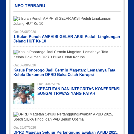
INFO TERBARU
On:
08/08/2026
1 Bulan Penuh AMPHIBI GELAR AKSI Peduli Lingkungan
Jelang HUT Ke 10
Picsart_23-04-10_00-36-15-097
Picsart_23-04-02_13-27-26-448
Picsart_23-04-12_11-55-35-604
IMG_20230730_152959
IMG-20191006-WA0043
On:
07/08/2026
Kasus Ponorogo Jadi Cermin Magetan: Lemahnya Tata
Kelola Dokumen DPRD Buka Celah Korupsi
On:
31/07/2026
KEPATUTAN DAN INTEGRITAS KONFERENSI
SUNGAI TRAWAS YANG PATAH
On:
28/07/2026
DPRD Magetan Setujui Pertanggungjawaban APBD 2025,