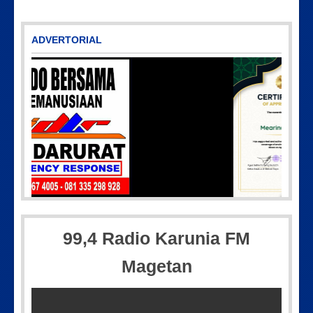
ADVERTORIAL
608
IMG-20250501-WA0005
99,4 Radio Karunia FM
Magetan