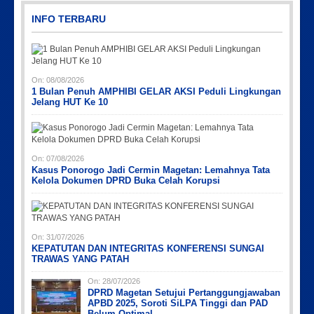
INFO TERBARU
On:
08/08/2026
1 Bulan Penuh AMPHIBI GELAR AKSI Peduli Lingkungan
Jelang HUT Ke 10
Picsart_23-04-10_00-36-15-097
Picsart_23-04-12_12-24-51-034
Picsart_23-04-12_11-55-35-604
IMG_20230730_152959
On:
07/08/2026
Kasus Ponorogo Jadi Cermin Magetan: Lemahnya Tata
Kelola Dokumen DPRD Buka Celah Korupsi
On:
31/07/2026
KEPATUTAN DAN INTEGRITAS KONFERENSI SUNGAI
TRAWAS YANG PATAH
On:
28/07/2026
DPRD Magetan Setujui Pertanggungjawaban
APBD 2025, Soroti SiLPA Tinggi dan PAD
Belum Optimal