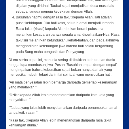
untuk meninggalkan keburukan, memperbaiki diri, dan melangkah
di jalan yang diridhai. Taubat sejati menjadikan dosa masa lalu
sebagai tangga menuju kedekatan dengan Allah.
Basuhlah hatimu dengan rasa takut kepada Allah.Hati adalah
pusat kehidupan. Jika hati kotor, seluruh amal menjadi ternodai.
Rasa takut (khauf) kepada Allah bukan berarti putus asa,
melainkan kesadaran bahwa segala amal diperhatikan-Nya. Rasa
takut ini melahirkan ketundukan, kehati-hatian, dan pada akhirnya
menghadirkan ketenangan jiwa karena hati selalu bergantung
pada Sang maha pengasih dan Penyayang.
Di era serba cepat ini, manusia sering disibukkan oleh urusan dunia
hingga lupa membasuh jiwa. Pesan “Basuhlah empat dengan empat”
mengingatkan bahwa kebersihan sejati bukan hanya dari air yang
menyucikan tubuh, tetapi dari nilai spiritual yang menyucikan hati.
“Air mata penyesalan lebih berharga daripada gemerlap kesenangan
yang melalaikan.”
“Dzikir kepada Allah lebih menenteramkan daripada kata-kata yang
menyakitkan.”
“Taubat yang tulus lebih menyelamatkan daripada penumpukan amal
tanpa keikhlasan.”
“Rasa takut kepada Allah lebih menenangkan daripada rasa takut
kehilangan dunia.”