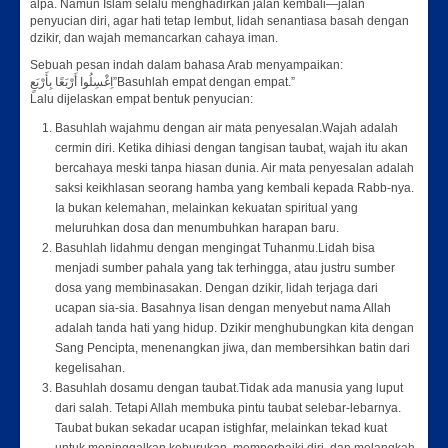
alpa. Namun Islam selalu menghadirkan jalan kembali—jalan
penyucian diri, agar hati tetap lembut, lidah senantiasa basah dengan
dzikir, dan wajah memancarkan cahaya iman.
Sebuah pesan indah dalam bahasa Arab menyampaikan:
اِغْسِلُوا أَرْبَعًا بِأَرْبَعٍ”Basuhlah empat dengan empat.”
Lalu dijelaskan empat bentuk penyucian:
Basuhlah wajahmu dengan air mata penyesalan.Wajah adalah
cermin diri. Ketika dihiasi dengan tangisan taubat, wajah itu akan
bercahaya meski tanpa hiasan dunia. Air mata penyesalan adalah
saksi keikhlasan seorang hamba yang kembali kepada Rabb-nya.
Ia bukan kelemahan, melainkan kekuatan spiritual yang
meluruhkan dosa dan menumbuhkan harapan baru.
Basuhlah lidahmu dengan mengingat Tuhanmu.Lidah bisa
menjadi sumber pahala yang tak terhingga, atau justru sumber
dosa yang membinasakan. Dengan dzikir, lidah terjaga dari
ucapan sia-sia. Basahnya lisan dengan menyebut nama Allah
adalah tanda hati yang hidup. Dzikir menghubungkan kita dengan
Sang Pencipta, menenangkan jiwa, dan membersihkan batin dari
kegelisahan.
Basuhlah dosamu dengan taubat.Tidak ada manusia yang luput
dari salah. Tetapi Allah membuka pintu taubat selebar-lebarnya.
Taubat bukan sekadar ucapan istighfar, melainkan tekad kuat