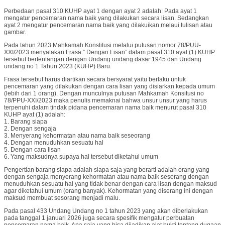
Perbedaan pasal 310 KUHP ayat 1 dengan ayat 2 adalah: Pada ayat 1
mengatur pencemaran nama baik yang dilakukan secara lisan. Sedangkan
ayat 2 mengatur pencemaran nama baik yang dilakuikan melaui tulisan atau
gambar.
Pada tahun 2023 Mahkamah Konstitusi melalui putusan nomor 78/PUU-
XXI/2023 menyatakan Frasa ” Dengan Lisan” dalam pasal 310 ayat (1) KUHP
tersebut bertentangan dengan Undang undang dasar 1945 dan Undang
undang no 1 Tahun 2023 (KUHP) Baru.
Frasa tersebut harus diartikan secara bersyarat yaitu berlaku untuk
pencemaran yang dilakukan dengan cara lisan yang disiarkan kepada umum
(lebih dari 1 orang). Dengan munculnya putusan Mahkamah Konsitusi no
78/PPU-XXI/2023 maka penulis memaknai bahwa unsur unsur yang harus
terpenuhi dalam tindak pidana pencemaran nama baik menurut pasal 310
KUHP ayat (1) adalah:
1. Barang siapa
2. Dengan sengaja
3. Menyerang kehormatan atau nama baik seseorang
4. Dengan menuduhkan sesuatu hal
5. Dengan cara lisan
6. Yang maksudnya supaya hal tersebut diketahui umum
Pengertian barang siapa adalah siapa saja yang berarti adalah orang yang
dengan sengaja menyerang kehormatan atau nama baik sesorang dengan
menuduhkan sesuatu hal yang tidak benar dengan cara lisan dengan maksud
agar diketahui umum (orang banyak). Kehormatan yang diserang ini dengan
maksud membuat sesorang menjadi malu.
Pada pasal 433 Undang Undang no 1 tahun 2023 yang akan diberlakukan
pada tanggal 1 januari 2026 juga secara spesifik mengatur perbuatan
pencemaran nama baik. Apa saja yang bisa dijadikan alat bukti tentang dugaan