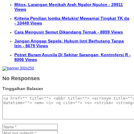
Mitos, Larangan Menikah Arah Ngalor Ngulon - 29911
Views
Kriteria Penilian lomba Melukis/ Mewarnai Tingkat TK da
- 10449 Views
Cara Mengusir Semut Dikandang Ternak - 8859 Views
Jangan Anggap Sepele, Hukum Istri Berhutang Tanpa
Izin - 8679 Views
Potret Buram Asusila Di Sekitar Sarangan, Kontrofersi R -
8006 Views
No Responses
Tinggalkan Balasan