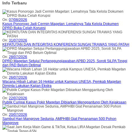
Info Terbaru
On:
07/08/2026
Kasus Ponorogo Jadi Cermin Magetan: Lemahnya Tata Kelola Dokumen
DPRD Buka Celah Korupsi
On:
31/07/2026
KEPATUTAN DAN INTEGRITAS KONFERENSI SUNGAI TRAWAS YANG PATAH
On:
28/07/2026
DPRD Magetan Setujui Pertanggungjawaban APBD 2025, Soroti SiLPA Tinggi
dan PAD Belum Optimal
On:
26/07/2026
Wacana Hibah Lahan 16 Hektar untuk Kampus UNESA, Pemkab Magetan
Diminta Lakukan Kajian Ekstra
On:
22/07/2026
Publik Curigai Kasus Pokir Magetan Dibiarkan Menggantung Oleh Kejaksaan
On:
20/07/2026
Sambut Hari Mangrove Sedunia, AMPHIBI Giat Penanaman 500 Pohon
Mangrove