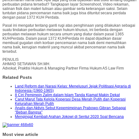
perbuatan pidana tersebut? Tangkapan layar Screenshoot, Video rekaman,
salinan fisik dan materi tulisan atau gambar serta keterangan saksi. Selain
tuntutan pidana pencemaran nama baik juga bisa dituntut secara perdata
dengan pasal 1372 KUH Perdata.
Pasal ini mengatur tentang ganti rugi atas penghinaan yang dilakukan sebagai
suatu tindakan perbuatan melawan hukum khusus, ini berbeda dengan
perbuatan melawan hukum secara umum yang diatur dalam pasal 1365
KUHPerdata. Dalam pasal 1372 KUHPerdata ini dapat dijadikan dasar
membuat gugatan oleh korban pencemaran nama baik demi memulihkan
nama baik, kerugian materiil yang muncul akibat pencemaran nama baik
tersebut.
PENULIS
AHMAD SETIAWAN SH.MH.
Advokat, Praktisi Hukum & Managing Partner Firma Hukum AS Law Firm
Related Posts
Land Reform dan Narasi Kelas: Menelusuri Jejak Politisasi Agraria di
Indonesia (1960-1965)
8 Ciri Pemimpin Zalim dalam Islam Tanda Kiamat Makin Dekat
Carut Marut Tata Kelola Koperasi Desa Merah Putih dan Koperasi
Kelurahan Merah Putih
Analis dan Aktivis Sebut Kepemimpinan Prabowo-Gibran Sebagai
“Beban Bangsa”
Mengingat Kembali Arahan Jokowi di Sentul 2020 Soal Bencana
Most view article