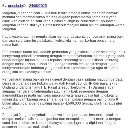
By:
mearindo
On:
24/08/2025
Magetan, Mearindo.com – Dua hari terakhir media online magetan banyak
memuat dan memberitakan tentang dugaan pencemaran nama baik yang
dilakukan oleh salah satu kepala dinas di lingkup Pemerintah Kabupaten
Magetan kepada staf nya. Berita tersebut menjadi buah bibir dikalangan warga
Magetan.
Pada kesempatan ini penulis akan membahas apa itu pencemaran nama baik
dan apa saja yang bisa dilakukan ketika kita menjadi korban pencemaran
nama baik.
Pencemaran nama baik adalah perbuatan yang dilakukan oleh sesorang untuk
menyerang pribadi seseorang dengan cara menyebarkan informasi yang tidak
benar dengan tujuan merusak reputasi sesorang atau memfitnah sesorang
dengan melalui lisan, tulisan atau dengan media elektronik dengan tujuan
menyebarluaskan tuduhan yang belum tentu kebenarannya agar diketahui
orang lain atau khalayak umum.
Pencemaran nama baik ini bisa dijerat dengan pasal pidana maupun perdata.
Dari sisi pidana dasar hukumnya adalah Pasal 310 KUHP dan pasal 27 (3)
Undang undang tentang ITE. Pasal tersebut berbunyi : (1) Barang siapa
sengaja menyerang kehormatan atau nama baik seseorang dengan
menuduhkan sesuatu hal, yang maksudnya terang supaya hal itu diketahui
umum diancam karena pencemaran dengan pidana penjara paling lama 9
bulan atau pidana denda paling banyak 4.500.000 (empat juta lima ratus ribu
rupiah.
Pada ayat 2 juga menyebutkan bahwa kalau perbuatan tersebut dilakukan
dengan melalui tulisan atau gambar dan merupakan bentuk menista dengan
surat dan disebarakn kepada khalayak umum juga bisa dipidana dengan
ancaman hukuman maksimal 4 tahun.